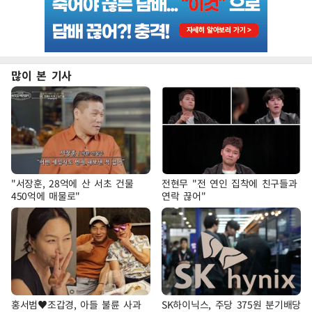
많이 본 기사
"서장훈, 28억에 산 서초 건물
전현무 "전 연인 집착에 친구들과
450억에 매물로"
연락 끊어"
홍서범♥조갑경, 아들 불륜 사과
SK하이닉스, 주당 375원 분기배당