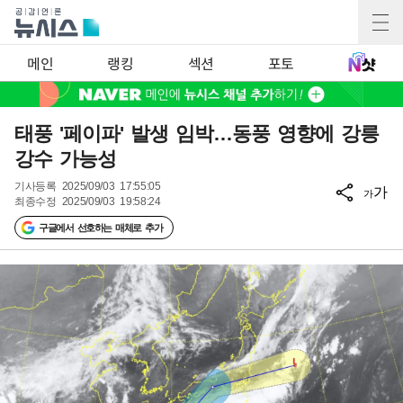
메인
랭킹
섹션
포토
태풍 '페이파' 발생 임박…동풍 영향에 강릉
강수 가능성
기사등록
2025/09/03 17:55:05
가
가
최종수정
2025/09/03 19:58:24
구글에서 선호하는 매체로 추가