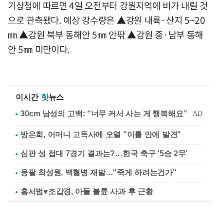
기상청에 따르면 4일 오전부터 강원지역에 비가 내릴 것
으로 관측됐다. 예상 강수량은 ▲강원 내륙·산지 5~20
㎜ ▲강원 북부 동해안 5㎜ 안팎 ▲강원 중·남부 동해
안 5㎜ 미만이다.
이시간
핫
뉴스
방은희, 어머니 고독사에 오열 "이틀 만에 발견"
심판 성 접대 7경기 결과는?…한국 축구 '5승 2무'
응팔 최성원, 백혈병 재발…"죽게 하려는건가"
홍서범♥조갑경, 아들 불륜 사과 후 근황