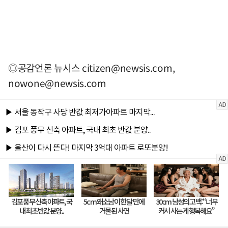
◎공감언론 뉴시스
citizen@newsis.com
,
nowone@newsis.com