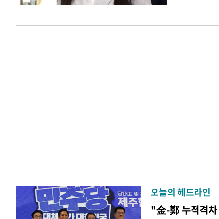
오늘의 헤드라인
"金-鄭 누적격차 