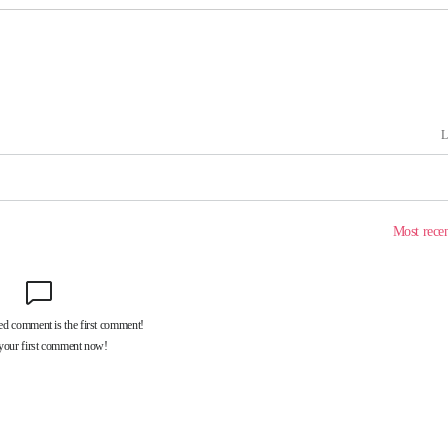
속[다음주
다"
려 죄송"
·서미화·
1위… 정
鄭
위해 뛸
승리
내일날씨]
 원해 아