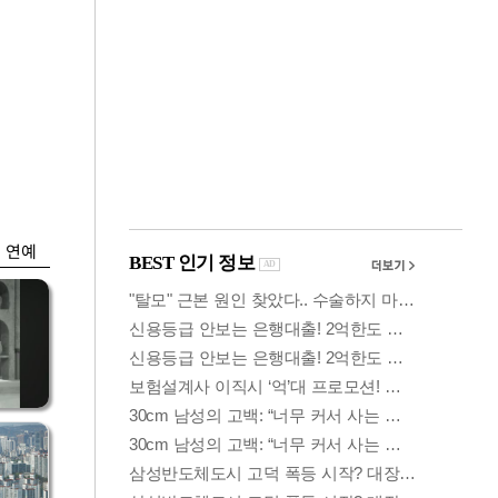
금융
시
다시 뛰는 코스닥…
'들
ETF 수익률 상위권
찍어
연예