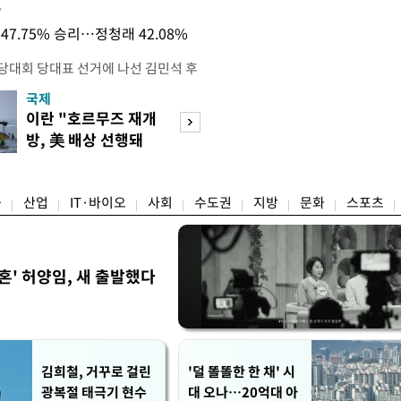
목
47.75% 승리…정청래 42.08%
전당대회 당대표 선거에 나선 김민석 후
역 순회경선에서 '누적 1위'를 탈환했
국제
경제
 우세 지역으로 점쳐졌던 충청권과 부산
이란 "호르무즈 재개
세계식량가격 다
승 1패를 주고 받은 김 후보는 이날
방, 美 배상 선행돼
상승…곡물·설탕 
며 '2승 1패'로 앞서가게 됐다. 다
야"
썩'
율 차이가 '0.86%p'에 불과
융
산업
IT·바이오
사회
수도권
지방
문화
스포츠
혼' 허양임, 새 출발했다
김희철, 거꾸로 걸린
'덜 똘똘한 한 채' 시
광복절 태극기 현수
대 오나…20억대 아