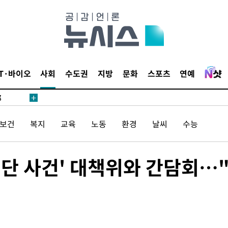
·서미화·
1위… 정
IT·바이오
사회
수도권
지방
문화
스포츠
연예
鄭
위해 뛸
승리
/보건
복지
교육
노동
환경
날씨
수능
내일날씨]
 원해 아
단 사건' 대책위와 간담회…