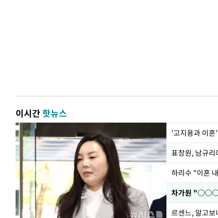
이시간
핫뉴스
'고지용과 이혼'
하리수 "이혼 
르센느, 알고보