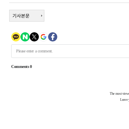
1시간 전 >
여수 오동도 해상서 모터보트 전복…1명 사망·1명 실종
기사본문
2시간 전 >
극한폭염 한풀 꺾이지만…'낮 최고 35도' 무더위, 열대야 계
날씨]
3시간 전 >
축구협회 "압수수색·성접대 논란 사과…쇄신의 기회로 삼겠
4시간 전 >
[속보]'압수수색·성접대 논란' 축구협회 "실망과 걱정 안겨드
7시간 전 >
'최고 37도' 폭염 지속…강원동해안 최대 150㎜ 비
9시간 전 >
[속보]뉴욕증시 상승 마감…S&P 0.6% 나스닥 1.3%↑
-27231초 전 >
이란 "호르무즈 재개방 합의 근접…美 배상 선행돼야"
-18278초 전 >
[속보]與최고위원 제주·인천 순회경선…박선원·최민희
한민수·김용 순
-18231초 전 >
[속보]김민석, 與 전대 당원투표 누적 득표율 45.42%로 
청래 44.56%
-17513초 전 >
[속보]與 대표 경선 제주·인천 당원투표…金 47.75%·
42.08%·宋 10.17%
-17047초 전 >
이강인 "아틀레티코 이적 기뻐…등번호 7번 의미보단 팀 
것"
-16982초 전 >
[속보]與 당대표 경선, 제주·인천 권리당원 투표 김민석 
-10756초 전 >
낮 최고 35도 '무더위'…동해안 시간당 30㎜ '강한 비'[
-10026초 전 >
[속보]이강인 "감독님이 원하는 마음 느꼈고, 많은 트로피
틀레티코 이적"
-9808초 전 >
수도권 40도 육박 '펄펄'…동해안 일부 지역엔 호의주의보
-8777초 전 >
온열질환 사망자 3명 늘어…누적 환자 3000명 돌파