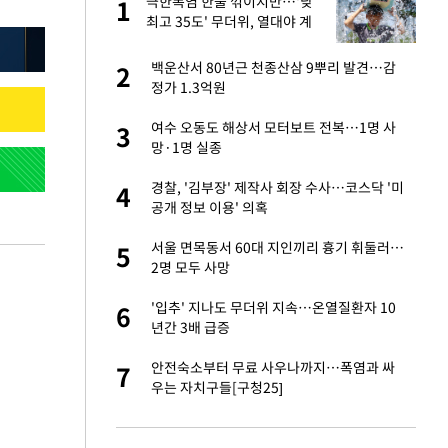
극한폭염 한풀 꺾이지만…'낮
1
1
최고 35도' 무더위, 열대야 계
속[다음주 날씨]
새 출발했다
백운산서 80년근 천종산삼 9뿌리 발견…감
2
2
정가 1.3억원
절 태극기 현수막에
여수 오동도 해상서 모터보트 전복…1명 사
3
3
망·1명 실종
오나…20억대 아파트
경찰, '김부장' 제작사 회장 수사…코스닥 '미
4
4
 그 이후②]
공개 정보 이용' 의혹
 다 죽어"…전세금
서울 면목동서 60대 지인끼리 흉기 휘둘러…
5
5
2명 모두 사망
대 의혹'…2002
'입추' 지나도 무더위 지속…온열질환자 10
6
6
년간 3배 급증
근조화환, 왜?[뉴
안전숙소부터 무료 사우나까지…폭염과 싸
7
7
우는 자치구들[구청25]