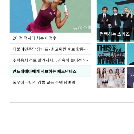
컴백하는 스키즈
이번주 국회에는 무
2타점 적시타 치는 이정후
더불어민주당 당대표·최고위원 후보 합동연설회
주택용지 검토 알려지자... 신속히 늘어선 '근조화환'
안드레예바에게 서브하는 페르난데스
폭우에 무너진 강릉 교동 주택 담벼락