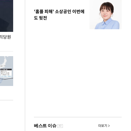
'홈플 피해' 소상공인 이번에
도 뒷전
권리당원
무더위 잊는 도심형 여름 축제 '2026 서울 바캉스
용산어린이정원 앞
페스티벌'