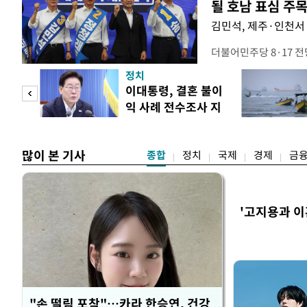
될 호남 표심 주
김민석, 제주·인천서 
더불어민주당 8·17 
보가 8일 제주·인천 지
정치
다. 앞서 정청래 후보
희망
이대통령, 결혼 불이
·울산·경남 경선에서 1
각"
익 사례 전수조사 지
제주·인천 경선에서 이기
시
만 두 후보 간 누적 득표
많이 본 기사
종합
정치
국제
경제
금
'고지용과 이
"손 떨림 포착"…카라 한승연, 건강