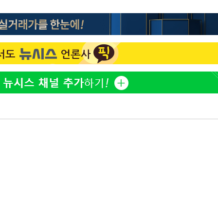
"손 떨림 포착"…카라 한승
1
연, 건강 괜찮나 팬들 '걱정'
'고지용과 이혼' 허양임, 
2
김희철, 거꾸로 걸린 광복
3
"X돌았네"
속[다음주
'덜 똘똘한 한 채' 시대 
4
다"
에 쏠리는 관심[세제 개편,
려 죄송"
차가원 "○○○ 까면 주변
5
미반환 속 녹취 폭로 파장
외신 주목한 '축구협회 성접
6
한일월드컵까지 소환
용산어린이정원 앞 즐비한 
7
시스Pic]