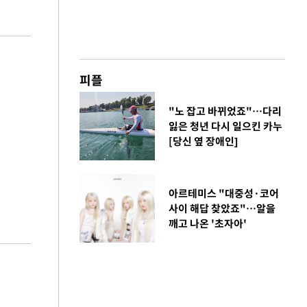
피플
"노 잡고 바뀌었죠"…다리
잃은 청년 다시 일으킨 카누
[당신 옆 장애인]
아르테미스 "대중성·코어
사이 해답 찾았죠"…알을
깨고 나온 '초자아'