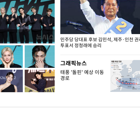
슨 일이? [뉴시스국회토pic]
민주당 당대표 후보 김민석, 제주·인천 
투표서 정청래에 승리
그래픽뉴스
태풍 '돌핀' 예상 이동
경로