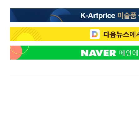
-2722초 전 >
강릉에 시간당 81.4㎜ 물폭탄…도로 잠기고 담벼락 붕괴
19분 전 >
백운산서 80년근 천종산삼 9뿌리 발견…감정가 1.3억원
57분 전 >
선재도서 해루질 나섰다 실종 60대, 닷새 만에 숨진 채 발견
1시간 전 >
남자 농구, 나고야 아시안게임서 '홈팀' 일본과 한일전
1시간 전 >
여수 오동도 해상서 모터보트 전복…1명 사망·1명 실종
2시간 전 >
극한폭염 한풀 꺾이지만…'낮 최고 35도' 무더위, 열대야 계
날씨]
3시간 전 >
축구협회 "압수수색·성접대 논란 사과…쇄신의 기회로 삼겠
4시간 전 >
[속보]'압수수색·성접대 논란' 축구협회 "실망과 걱정 안겨드
7시간 전 >
'최고 37도' 폭염 지속…강원동해안 최대 150㎜ 비
9시간 전 >
[속보]뉴욕증시 상승 마감…S&P 0.6% 나스닥 1.3%↑