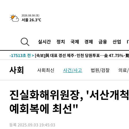
9시간 전 >
[속보]뉴욕증시 상승 마감…S&P 0.6% 나스닥 1.3%↑
2026.08.08 (토)
서울 26.3℃
-27231초 전 >
이란 "호르무즈 재개방 합의 근접…美 배상 선행돼야"
-18278초 전 >
[속보]與최고위원 제주·인천 순회경선…박선원·최민희
한민수·김용 순
-18231초 전 >
[속보]김민석, 與 전대 당원투표 누적 득표율 45.42%로 
실시간
정치
국제
경제
금융
산업
청래 44.56%
-17513초 전 >
[속보]與 대표 경선 제주·인천 당원투표…金 47.75%·
42.08%·宋 10.17%
-17047초 전 >
이강인 "아틀레티코 이적 기뻐…등번호 7번 의미보단 팀 
것"
-16982초 전 >
[속보]與 당대표 경선, 제주·인천 권리당원 투표 김민석 
사회
사회최신
사건/사고
법원/검찰
의료
-10756초 전 >
낮 최고 35도 '무더위'…동해안 시간당 30㎜ '강한 비'[
-10026초 전 >
[속보]이강인 "감독님이 원하는 마음 느꼈고, 많은 트로피
틀레티코 이적"
-9808초 전 >
수도권 40도 육박 '펄펄'…동해안 일부 지역엔 호의주의보
진실화해위원장, '서산개척
-8777초 전 >
온열질환 사망자 3명 늘어…누적 환자 3000명 돌파
예회복에 최선"
-2722초 전 >
강릉에 시간당 81.4㎜ 물폭탄…도로 잠기고 담벼락 붕괴
19분 전 >
백운산서 80년근 천종산삼 9뿌리 발견…감정가 1.3억원
57분 전 >
선재도서 해루질 나섰다 실종 60대, 닷새 만에 숨진 채 발견
등록 2025.09.03 19:45:03
1시간 전 >
남자 농구, 나고야 아시안게임서 '홈팀' 일본과 한일전