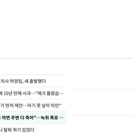
 의사 허양임, 새 출발했다
표창원, 남규리에 15년 만에 사과…"제가 틀렸습니다"
내가 먼저 제안…아기 못 낳아 미안"
차가원 "○○○ 까면 주변 다 죽어"…녹취 폭로 파장
니 탈퇴 위기 있었다