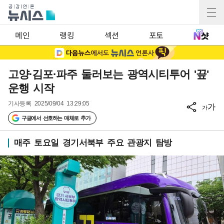
메인
랭킹
섹션
포토
고양·김포·파주 둘러보는 광역시티투어 '끞'
운행 시작
기사등록
2025/09/04 13:29:05
가
가
구글에서 선호하는 매체로 추가
매주 토요일 경기서북부 주요 관광지 탐방