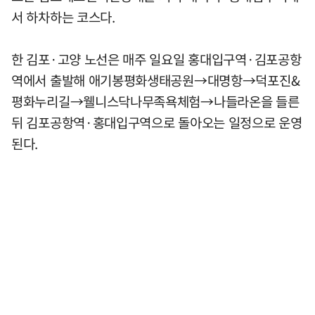
서 하차하는 코스다.
한 김포·고양 노선은 매주 일요일 홍대입구역·김포공항
역에서 출발해 애기봉평화생태공원→대명항→덕포진&
평화누리길→웰니스닥나무족욕체험→나들라온을 들른
뒤 김포공항역·홍대입구역으로 돌아오는 일정으로 운영
된다.