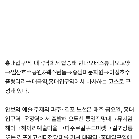
홍대입구역, 대곡역에서 탑승해 현대모터스튜디오고양
→일산호수공원&웨스턴돔→중남미문화원→마장호수
출렁다리→대곡역,홍대입구역에서 하차하는 코스로 구
성돼 있다.
안보와 예술 주제의 파주·김포 노선은 매주 금요일, 홍대
입구역·운정역에서 출발해 오두산 통일전망대→뮤지엄
헤이→헤이리예술마을 →파주로컬푸드마켓→길포장릉
또는 김포에코센터전망대를 거쳐 대곡역·홍대입구역에