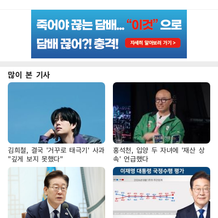
많이 본 기사
김희철, 결국 '거꾸로 태극기' 사과
홍석천, 입양 두 자녀에 '재산 상
"깊게 보지 못했다"
속' 언급했다