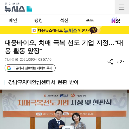
메인
랭킹
섹션
포토
대웅바이오, 치매 극복 선도 기업 지정…"대
응 활동 앞장"
기사등록
2025/09/04 08:57:40
가
가
구글에서 선호하는 매체로 추가
강남구치매안심센터서 현판 받아