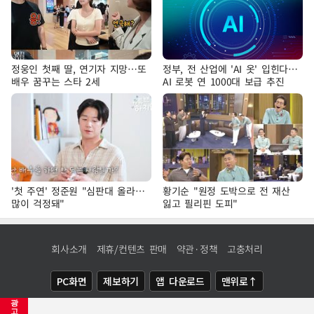
정웅인 첫째 딸, 연기자 지망…또
정부, 전 산업에 'AI 옷' 입힌다…
배우 꿈꾸는 스타 2세
AI 로봇 연 1000대 보급 추진
'첫 주연' 정준원 "심판대 올라…
황기순 "원정 도박으로 전 재산
많이 걱정돼"
잃고 필리핀 도피"
회사소개
제휴/컨텐츠 판매
약관·정책
고충처리
PC화면
제보하기
앱 다운로드
맨위로↑
광
COPYRIGHTⓒ
NEWSIS
ALL RIGHTS RESERVED.
고