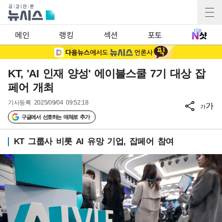
메인
랭킹
섹션
포토
KT, 'AI 인재 양성' 에이블스쿨 7기 대상 잡
페어 개최
기사등록
2025/09/04 09:52:18
가
가
구글에서 선호하는 매체로 추가
KT 그룹사 비롯 AI 유망 기업, 잡페어 참여