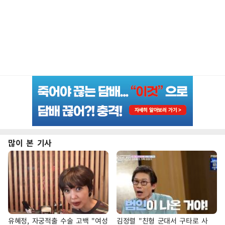
많이 본 기사
유혜정, 자궁적출 수술 고백 "여성
김정렬 "친형 군대서 구타로 사