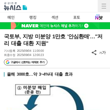
메인
랭킹
섹션
포토
국토부, 지방 미분양 1만호 '안심환매'…"저
리 대출 대환 지원"
기사등록
2025/09/04 11:00:00
가
가
최종수정
2025/09/04 12:00:23
구글에서 선호하는 매체로 추가
올해 3000호…약 3~4%대 대출 효과