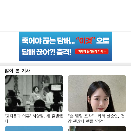
많이 본 기사
'고지용과 이혼' 허양임, 새 출발했
"손 떨림 포착"…카라 한승연, 건
다
강 괜찮나 팬들 '걱정'