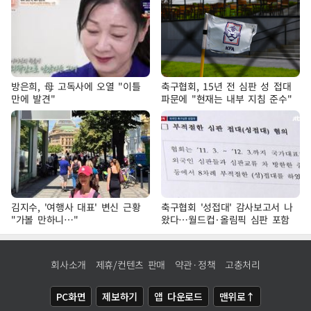
방은희, 母 고독사에 오열 "이틀
축구협회, 15년 전 심판 성 접대
만에 발견"
파문에 "현재는 내부 지침 준수"
김지수, '여행사 대표' 변신 근황
축구협회 '성접대' 감사보고서 나
"가볼 만하니…"
왔다…월드컵·올림픽 심판 포함
회사소개
제휴/컨텐츠 판매
약관·정책
고충처리
PC화면
제보하기
앱 다운로드
맨위로↑