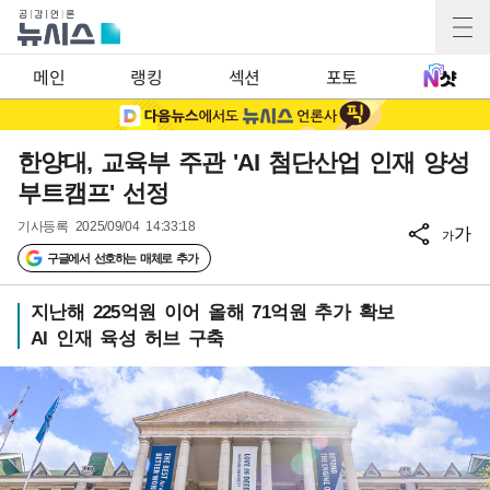
메인
랭킹
섹션
포토
한양대, 교육부 주관 'AI 첨단산업 인재 양성
부트캠프' 선정
기사등록
2025/09/04 14:33:18
가
가
구글에서 선호하는 매체로 추가
지난해 225억원 이어 올해 71억원 추가 확보
AI 인재 육성 허브 구축