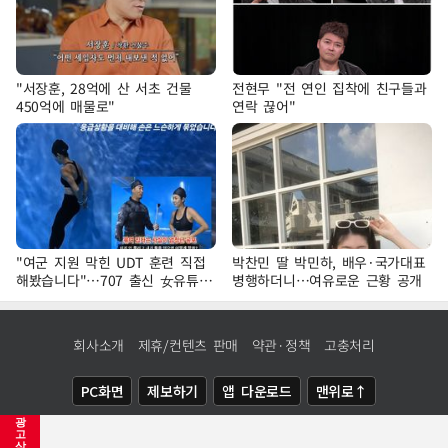
"서장훈, 28억에 산 서초 건물
전현무 "전 연인 집착에 친구들과
450억에 매물로"
연락 끊어"
"여군 지원 막힌 UDT 훈련 직접
박찬민 딸 박민하, 배우·국가대표
해봤습니다"…707 출신 女유튜버
병행하더니…여유로운 근황 공개
'완벽 소화'
회사소개
제휴/컨텐츠 판매
약관·정책
고충처리
PC화면
제보하기
앱 다운로드
맨위로↑
광
COPYRIGHTⓒ
NEWSIS
ALL RIGHTS RESERVED.
고
삭