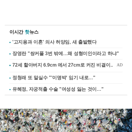
이시간
핫
뉴스
'고지용과 이혼' 의사 허양임, 새 출발했다
장영란 "쌍커풀 3번 밖에…왜 성형미인이라고 하냐"
정청래 또 말실수 "'이명박' 임기 내로…"
유혜정, 자궁적출 수술 "여성성 잃는 것이…"