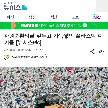
메인
랭킹
섹션
포토
자원순환의날 앞두고 가득쌓인 플라스틱 폐
기물 [뉴시스Pic]
기사등록
2025/09/05 12:59:52
가
가
구글에서 선호하는 매체로 추가