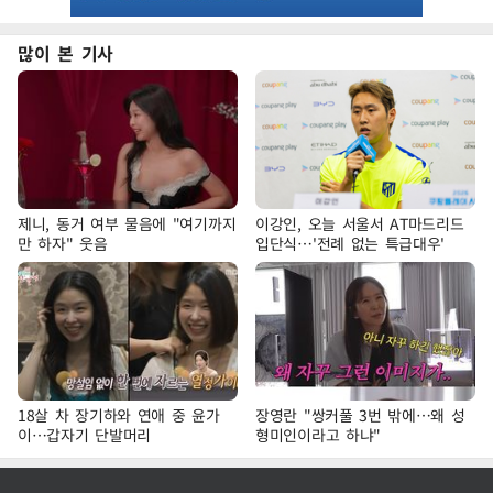
많이 본 기사
제니, 동거 여부 물음에 "여기까지
이강인, 오늘 서울서 AT마드리드
만 하자" 웃음
입단식…'전례 없는 특급대우'
18살 차 장기하와 연애 중 윤가
장영란 "쌍커풀 3번 밖에…왜 성
이…갑자기 단발머리
형미인이라고 하냐"