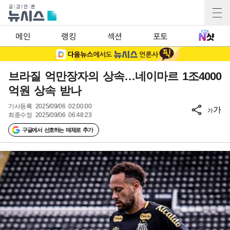
메인
랭킹
섹션
포토
브라질 억만장자의 상속…네이마르 1조4000
억원 상속 받나
기사등록
2025/09/06 02:00:00
가
가
최종수정
2025/09/06 06:48:23
구글에서 선호하는 매체로 추가