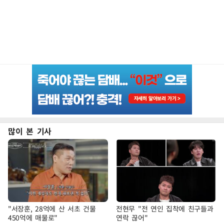
많이 본 기사
"서장훈, 28억에 산 서초 건물
전현무 "전 연인 집착에 친구들과
450억에 매물로"
연락 끊어"