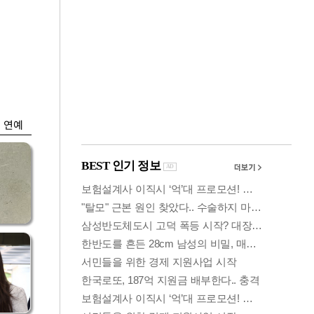
금융
시
다시 뛰는 코스닥…
'들
ETF 수익률 상위권
찍어
연예