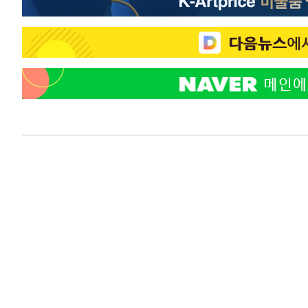
-3529초 전 >
온열질환 사망자 3명 늘어…누적 환자 3000명 돌파
42분 전 >
강릉에 시간당 81.4㎜ 물폭탄…도로 잠기고 담벼락 붕괴
1시간 전 >
백운산서 80년근 천종산삼 9뿌리 발견…감정가 1.3억원
2시간 전 >
선재도서 해루질 나섰다 실종 60대, 닷새 만에 숨진 채 발견
3시간 전 >
남자 농구, 나고야 아시안게임서 '홈팀' 일본과 한일전
3시간 전 >
여수 오동도 해상서 모터보트 전복…1명 사망·1명 실종
4시간 전 >
극한폭염 한풀 꺾이지만…'낮 최고 35도' 무더위, 열대야 계
날씨]
5시간 전 >
축구협회 "압수수색·성접대 논란 사과…쇄신의 기회로 삼겠
5시간 전 >
[속보]'압수수색·성접대 논란' 축구협회 "실망과 걱정 안겨드
8시간 전 >
'최고 37도' 폭염 지속…강원동해안 최대 150㎜ 비
10시간 전 >
[속보]뉴욕증시 상승 마감…S&P 0.6% 나스닥 1.3%↑