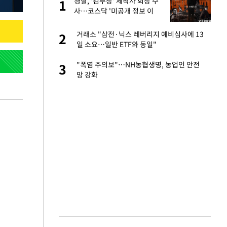
 출
경찰, '김부장' 제작사 회장 수
1
1
사…코스닥 '미공개 정보 이
용' 의혹
승연, 건강 괜찮나
거래소 "삼전·닉스 레버리지 예비심사에 13
2
2
일 소요…일반 ETF와 동일"
절 태극기 현수막에
"폭염 주의보"…NH농협생명, 농업인 안전
3
3
망 강화
 다 죽어"…전세금
4
근조화환, 왜?[뉴
5
대 의혹'…2002
6
삼 9뿌리 발견…감
7