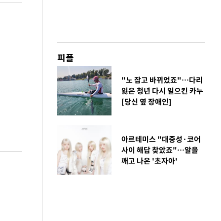
피플
"노 잡고 바뀌었죠"…다리
잃은 청년 다시 일으킨 카누
[당신 옆 장애인]
아르테미스 "대중성·코어
사이 해답 찾았죠"…알을
깨고 나온 '초자아'