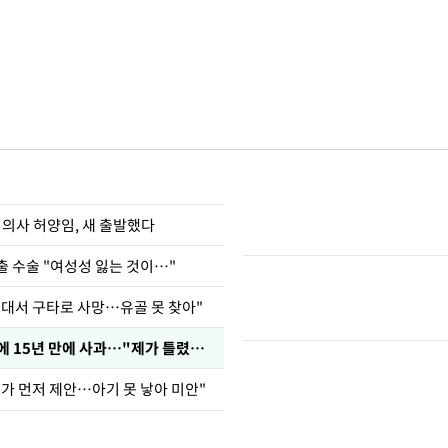
 의사 허양임, 새 출발했다
출 수술 "여성성 잃는 것이…"
군대서 구타로 사망…유골 못 찾아"
표창원, 남규리에 15년 만에 사과…"제가 틀렸습니다"
내가 먼저 제안…아기 못 낳아 미안"