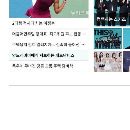
컴백하는 스키즈
이번주 국회에는 무
2타점 적시타 치는 이정후
더불어민주당 당대표·최고위원 후보 합동연설회
주택용지 검토 알려지자... 신속히 늘어선 '근조화환'
안드레예바에게 서브하는 페르난데스
폭우에 무너진 강릉 교동 주택 담벼락