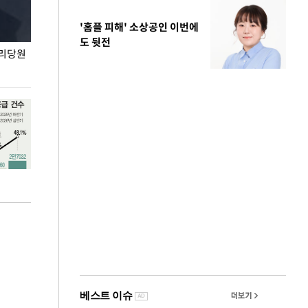
'홈플 피해' 소상공인 이번에
도 뒷전
권리당원
무더위 잊는 도심형 여름 축제 '2026 서울 바캉스
용산어린이정원 앞
페스티벌'