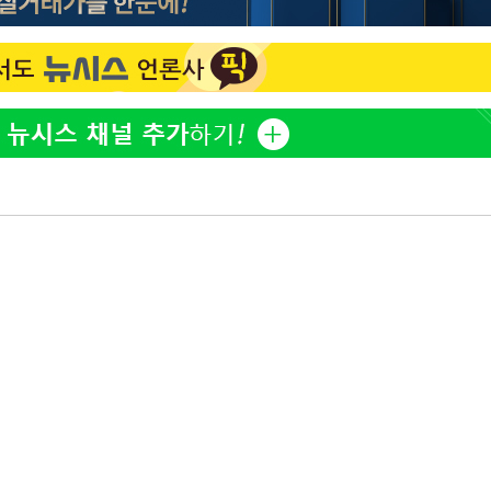
'고지용과 이혼' 허양임, 새
1
발했다
"손 떨림 포착"…카라 한
2
팬들 '걱정'
김희철, 거꾸로 걸린 광복
3
"X돌았네"
차가원 "○○○ 까면 주변
4
속[다음주
미반환 속 녹취 폭로 파장
다"
용산어린이정원 앞 즐비한 
려 죄송"
5
시스Pic]
외신 주목한 '축구협회 성접
6
한일월드컵까지 소환
백운산서 80년근 천종산
7
정가 1.3억원