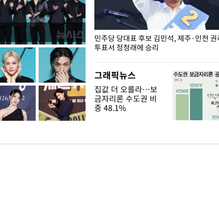
슨 일이? [뉴시스국회토pic]
민주당 당대표 후보 김민석, 제주·인천 
투표서 정청래에 승리
그래픽뉴스
집값 더 오를라…보
금자리론 수도권 비
중 48.1%