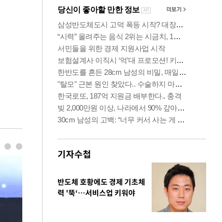
기자수첩
반도체 호황에도 경제 기초체
력 '뚝‘…서비스업 키워야