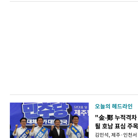
오늘의 헤드라인
"金-鄭 누적격차 
될 호남 표심 주
김민석, 제주·인천서 