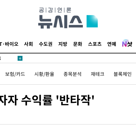
·서미화·
IT·바이오
사회
수도권
지방
문화
스포츠
연예
1위… 정
鄭
위해 뛸
보험/카드
시황/환율
종목분석
재테크
블록체인
승리
일날씨]
원해 아틀
자 수익률 '반타작'