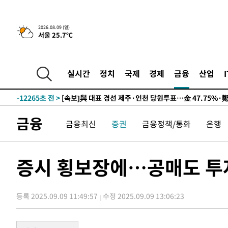
2026.08.09 (일)
서울 25.7℃
10시간 전 >
[속보]뉴욕증시 상승 마감…S&P 0.6% 나스닥 1.3%↑
-21983초 전 >
이란 "호르무즈 재개방 합의 근접…美 배상 선행돼야"
-13030초 전 >
[속보]與최고위원 제주·인천 순회경선…박선원·최민희
실시간
정치
국제
경제
금융
산업
한민수·김용 순
-12983초 전 >
[속보]김민석, 與 전대 당원투표 누적 득표율 45.42%로 
청래 44.56%
-12265초 전 >
[속보]與 대표 경선 제주·인천 당원투표…金 47.75%·
42.08%·宋 10.17%
-11799초 전 >
이강인 "아틀레티코 이적 기뻐…등번호 7번 의미보단 팀 
금융
금융최신
증권
금융정책/통화
은행
것"
-11734초 전 >
[속보]與 당대표 경선, 제주·인천 권리당원 투표 김민석 
-5508초 전 >
낮 최고 35도 '무더위'…동해안 시간당 30㎜ '강한 비'[내
-4778초 전 >
[속보]이강인 "감독님이 원하는 마음 느꼈고, 많은 트로피 
증시 횡보장에…공매도 투자
레티코 이적"
-4560초 전 >
수도권 40도 육박 '펄펄'…동해안 일부 지역엔 호의주의보
-3529초 전 >
온열질환 사망자 3명 늘어…누적 환자 3000명 돌파
등록 2025.09.09 11:49:57
수정 2025.09.09 13:06:23
42분 전 >
강릉에 시간당 81.4㎜ 물폭탄…도로 잠기고 담벼락 붕괴
1시간 전 >
백운산서 80년근 천종산삼 9뿌리 발견…감정가 1.3억원
2시간 전 >
선재도서 해루질 나섰다 실종 60대, 닷새 만에 숨진 채 발견