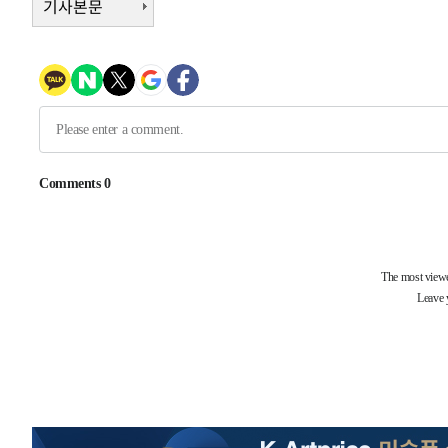
기사본문
3시간 전 >
남자 농구, 나고야 아시안게임서 '홈팀' 일본과 한일전
3시간 전 >
여수 오동도 해상서 모터보트 전복…1명 사망·1명 실종
4시간 전 >
극한폭염 한풀 꺾이지만…'낮 최고 35도' 무더위, 열대야 계
날씨]
5시간 전 >
축구협회 "압수수색·성접대 논란 사과…쇄신의 기회로 삼겠
5시간 전 >
[속보]'압수수색·성접대 논란' 축구협회 "실망과 걱정 안겨드
8시간 전 >
'최고 37도' 폭염 지속…강원동해안 최대 150㎜ 비
10시간 전 >
[속보]뉴욕증시 상승 마감…S&P 0.6% 나스닥 1.3%↑
-21983초 전 >
이란 "호르무즈 재개방 합의 근접…美 배상 선행돼야"
-13030초 전 >
[속보]與최고위원 제주·인천 순회경선…박선원·최민희
한민수·김용 순
-12983초 전 >
[속보]김민석, 與 전대 당원투표 누적 득표율 45.42%로 
청래 44.56%
-12265초 전 >
[속보]與 대표 경선 제주·인천 당원투표…金 47.75%·
42.08%·宋 10.17%
-11799초 전 >
이강인 "아틀레티코 이적 기뻐…등번호 7번 의미보단 팀 
것"
-11734초 전 >
[속보]與 당대표 경선, 제주·인천 권리당원 투표 김민석 
-5508초 전 >
낮 최고 35도 '무더위'…동해안 시간당 30㎜ '강한 비'[내
-4778초 전 >
[속보]이강인 "감독님이 원하는 마음 느꼈고, 많은 트로피 
레티코 이적"
-4560초 전 >
수도권 40도 육박 '펄펄'…동해안 일부 지역엔 호의주의보