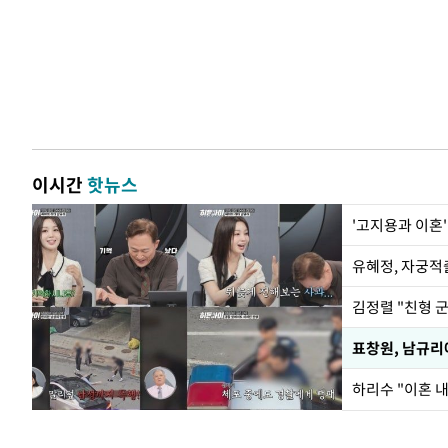
이시간
핫뉴스
'고지용과 이혼'
유혜정, 자궁적
김정렬 "친형 
하리수 "이혼 