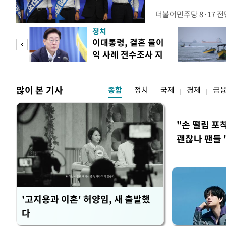
더불어민주당 8·17 
보가 8일 제주·인천 지
정치
다. 앞서 정청래 후보
희망
이대통령, 결혼 불이
·울산·경남 경선에서 1
각"
익 사례 전수조사 지
제주·인천 경선에서 이기
시
만 두 후보 간 누적 득표
많이 본 기사
종합
정치
국제
경제
금
"손 떨림 포
괜찮나 팬들 
'고지용과 이혼' 허양임, 새 출발했
다