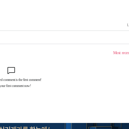
속[다음주
다"
려 죄송"
·서미화·
1위… 정
鄭
위해 뛸
승리
일날씨]
원해 아틀