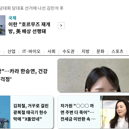
전당대회 당대표 선거에 나선 김민석 후
역 순회경선에서 '누적 1위'를 탈환했
국제
경제
 우세 지역으로 점쳐졌던 충청권과 부산
이란 "호르무즈 재개
세계식량가격 다
승 1패를 주고 받은 김 후보는 이날
방, 美 배상 선행돼
상승…곡물·설탕 
며 '2승 1패'로 앞서가게 됐다. 다
야"
썩'
율 차이가 '0.86%p'에 불과
융
산업
IT·바이오
사회
수도권
지방
문화
스포츠
착"…카라 한승연, 건강
'걱정'
김희철, 거꾸로 걸린
차가원 "○○○ 까
광복절 태극기 현수
면 주변 다 죽어"…
막에 "X돌았네"
전세금 미반환 속 녹
취 폭로 파장