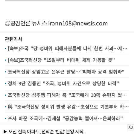
◎공감언론 뉴시스
ironn108@newsis.com
관련기사
[속보]조국 "당 성비위 피해자분들께 다시 한번 사과…제도 정비 서두를 것"
[속보]조국혁신당 "15일부터 비대위 체제 가동할 듯"
조국혁신당 상임고문 은우근 탈당…"피해자 공격 멈춰라"
정치 9단 김종인 "조국, 성비위 사건으로 상당한 타격"
조국혁신당 성추행 피해자 측 "조국에게 10쪽 손편지 썼으나 답장 못 받아"
與 "조국혁신당 성비위 발생 유감…초심으로 기본부터 확립해야"
프사 바꾼 조국에…김재섭 "공감능력 떨어져…은퇴하라"