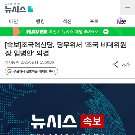
메인
랭킹
섹션
포토
[속보]조국혁신당, 당무위서 '조국 비대위원
장 임명안' 의결
기사등록
2025/09/11 15:50:36
가
가
구글에서 선호하는 매체로 추가