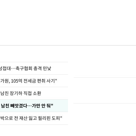
 성접대…축구협회 충격 민낯
가원, 105억 전세금 편취 사기"
 남친 장기하 직접 소환
 남친 빼앗겼다…가만 안 둬"
도박으로 전 재산 잃고 필리핀 도피"