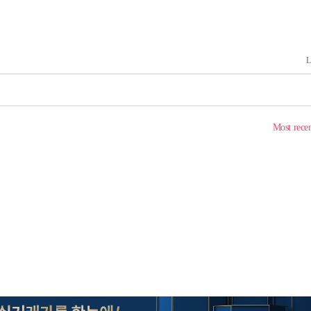
하라 격파
"
협"
할까
가피"
압수수색
태세 강
어"
·당황'
'
 혐의