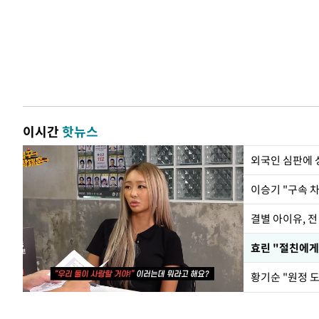
이시간
핫뉴스
외국인 심판에
이승기 "구속 차
결별 아이유, 전
효린 "절친에게
황기순 "원정 