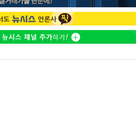
정보석 "황정음 전 남편 서
1
서글한 인상이었는데…"
감
이승기 측 "차가원 전세금
2
사기 수법…엄벌 원해"
포착
황기순 "원정 도박으로 전
3
하라 격파
도피"
"
아이유, 장기하 '별일 없
4
협"
일상 공개
할까
허지웅 "우리가 지지했던 
가피"
5
들었다"…형소법 개정에 
압수수색
김혜수 "우린 돈 받고 일
6
는 만큼 해내야"
[속보]전남광주 초대 시민
7
주·윤난실