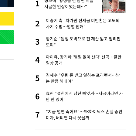
글
정보석 "황정음 전 남편 서글
1
1
서글한 인상이었는데…"
 미반환은 고도의
이승기 측 "차가원 전세금 미반환은 고도의
2
2
사기 수법…엄벌 원해"
 재산 잃고 필리핀
황기순 "원정 도박으로 전 재산 잃고 필리핀
3
3
도피"
이 산다' 선곡…쿨한
아이유, 장기하 '별일 없이 산다' 선곡…쿨한
4
4
일상 공개
인간들이 이 꼴 만
김혜수 "우린 돈 받고 일하는 프리랜서…받
5
5
격한 반응
는 만큼 해내야"
하는 프리랜서…받
효린 "절친에게 남친 빼앗겨…지금이라면 가
6
6
만 안 있어"
추천 부시장에 백승
"지금 털면 죽어요"…SK하이닉스 손실 중인
7
7
미자, 버티면 다시 웃을까