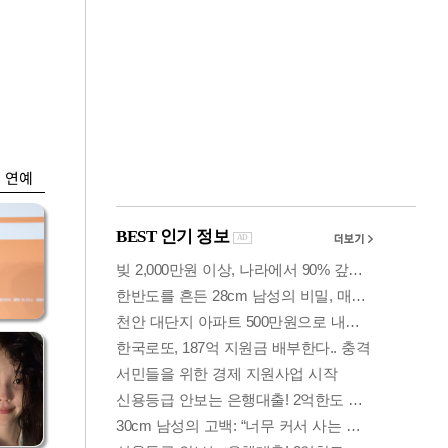
금융
개
외국인 폭풍매도에
 우
코스피 6200선 주저
앉아
연예