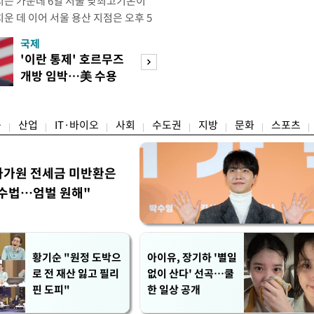
는 가운데 6일 서울 낮최고기온이
운 데 이어 서울 용산 지점은 오후 5
치솟으며 40도 턱밑까지 육박했다. 기상
국제
경제
 4시5분 서울 낮최고기온은 종관기상
'이란 통제' 호르무즈
초고가 겨냥 세제
7.9도까지 올라 올여름 최고 기록을 경신
개방 임박…美 수용
편…전월세 '유탄'
5위에 해당하는 수치
할까
려
융
산업
IT·바이오
사회
수도권
지방
문화
스포츠
차가원 전세금 미반환은
 수법…엄벌 원해"
황기순 "원정 도박으
아이유, 장기하 '별일
로 전 재산 잃고 필리
없이 산다' 선곡…쿨
핀 도피"
한 일상 공개