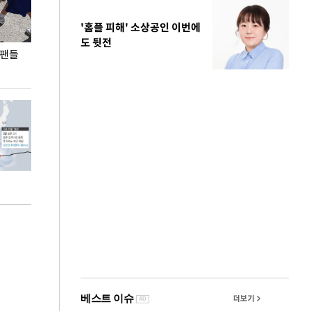
'홈플 피해' 소상공인 이번에
도 뒷전
 팬들
이 대통령, '청년 대책 속도 높여야…폭염 문제도
입추 코앞인데 전
총력 대응'