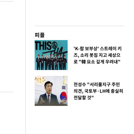
피플
'K-팝 보부상' 스트레이 키
즈, 소리 봇짐 지고 세상으
로 "韓 요소 깊게 우려내"
전성수 "서리풀지구 주민
의견, 국토부·LH에 충실히
전달할 것"