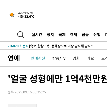
2시간 전 >
[속보]경찰, '홍명보 선임 논란' 대한축구협회·축구회관 등 
2026.08.06 (목)
서울 32.6℃
-18436초 전 >
[속보]합참 "北 발사체는 단거리탄도미사일…감시·경계
화"
-18184초 전 >
日방위성, 北이 동해로 쏜 발사체는 탄도미사일 가능성
-16614초 전 >
[속보] SKT, 에이닷 서비스 장애 발생…"원인 파악 중"
실시간
정치
국제
경제
금융
산업
-16020초 전 >
[속보]합참 "북, 동해상으로 미상 발사체 발사"
-15416초 전 >
'낮 최고 39도' 불볕더위…한밤 열대야도 계속[내일날씨]
-15375초 전 >
[속보]7~9일 프로야구 3연전도 폭염 취소…11일 재개
연예
연예최신
방송/TV
영화
가요
드
-15037초 전 >
"韓 외환시장 개입 관측 배경엔 美의 대한국 무역적자 있
-14864초 전 >
'월드컵 탈락 후폭풍' 축구협회…초유의 압수수색에 '충격
-14704초 전 >
서울 낮 37.9도, 올여름 최고치 경신…영등포 순간 '40도
'얼굴 성형에만 1억4천만
-14266초 전 >
[속보]종합특검, 대검 추가 압수수색…내란 중요임무종사
-10361초 전 >
[속보]코스닥, 800p 회복…0.26% 오른 801.67 마감
등록 2025.09.16 06:35:25
-10291초 전 >
[속보]코스피, 301.88포인트(4.58%) 내린 6296.38 마
-10156초 전 >
[속보]원·달러 환율, 0.7원 내린 1423.8원 마감
-7755초 전 >
"여기 떨어졌다"…다누리, 스페이스X 로켓 달 충돌 흔적 