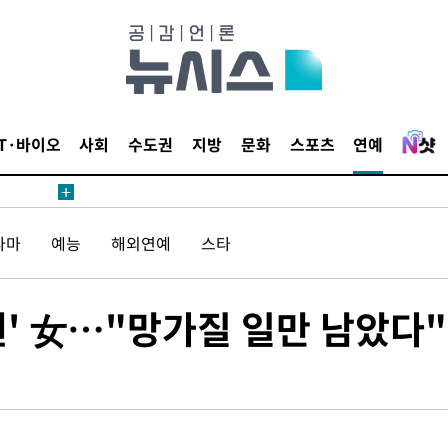
압수수색
태세 강
IT·바이오
사회
수도권
지방
문화
스포츠
연예
라마
예능
해외연예
스타
어"
·당황'
'
원' 女…"망가질 일만 남았다"
 혐의
감
포착