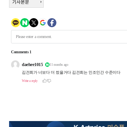
기사본문
-4800초 전 >
손흥민, 5경기 연속골 실패…LAFC는 승부차기 끝 과달라
43분 전 >
내일까지 39도 '펄펄'…기상청 "태풍 지나며 폭염 잠시 꺾인다
49분 전 >
트럼프, 한국계 진보 주지사 후보 맹공…"공산주의가 최대 위
49분 전 >
"美간섭에 합의 지연"…트럼프, '이란 호르무즈 통제권' 수용
1시간 전 >
[속보]산업장관 "李정부, 원전 반대 안해…안정 전력 위해 불
2시간 전 >
[속보]경찰, '홍명보 선임 논란' 대한축구협회·축구회관 등 
-18436초 전 >
[속보]합참 "北 발사체는 단거리탄도미사일…감시·경계
화"
-18184초 전 >
日방위성, 北이 동해로 쏜 발사체는 탄도미사일 가능성
-16614초 전 >
[속보] SKT, 에이닷 서비스 장애 발생…"원인 파악 중"
-16020초 전 >
[속보]합참 "북, 동해상으로 미상 발사체 발사"
-15416초 전 >
'낮 최고 39도' 불볕더위…한밤 열대야도 계속[내일날씨]
-15375초 전 >
[속보]7~9일 프로야구 3연전도 폭염 취소…11일 재개
-15037초 전 >
"韓 외환시장 개입 관측 배경엔 美의 대한국 무역적자 있
-14864초 전 >
'월드컵 탈락 후폭풍' 축구협회…초유의 압수수색에 '충격
-14704초 전 >
서울 낮 37.9도, 올여름 최고치 경신…영등포 순간 '40도
-14266초 전 >
[속보]종합특검, 대검 추가 압수수색…내란 중요임무종사