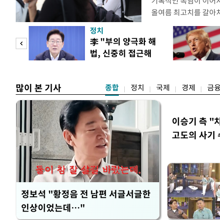
기록적인 폭염이 이어지
올여름 최고치를 갈아치
시15분 39.9도까지 
정치
청에 따르면 이날 오후
"사적
李 "부의 양극화 해
관측(ASOS) 기준 3
법, 신중히 접근해
했다. 관측 이래 역대 
 차이
야"
많이 본 기사
종합
정치
국제
경제
금
이승기 측 "
고도의 사기
정보석 "황정음 전 남편 서글서글한
인상이었는데…"