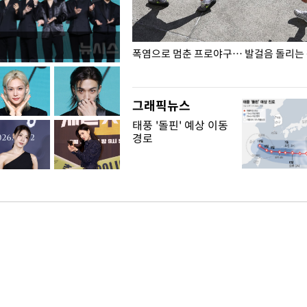
전남광주… 열화상 카메라에 담긴
폭염으로 멈춘 프로야구… 발걸음 돌리는
그래픽뉴스
태풍 '돌핀' 예상 이동
경로