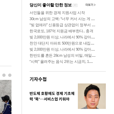
기자수첩
반도체 호황에도 경제 기초체
력 '뚝‘…서비스업 키워야