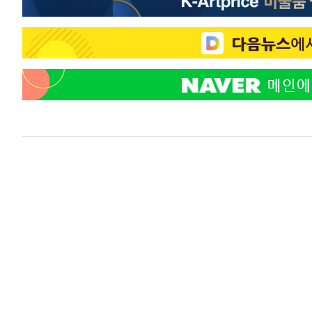
-10361초 전 >
[속보]코스닥, 800p 회복…0.26% 오른 801.67 마감
-10291초 전 >
[속보]코스피, 301.88포인트(4.58%) 내린 6296.38 마
-10156초 전 >
[속보]원·달러 환율, 0.7원 내린 1423.8원 마감
-7755초 전 >
"여기 떨어졌다"…다누리, 스페이스X 로켓 달 충돌 흔적 
-4800초 전 >
손흥민, 5경기 연속골 실패…LAFC는 승부차기 끝 과달라
43분 전 >
내일까지 39도 '펄펄'…기상청 "태풍 지나며 폭염 잠시 꺾인다
49분 전 >
트럼프, 한국계 진보 주지사 후보 맹공…"공산주의가 최대 위
49분 전 >
"美간섭에 합의 지연"…트럼프, '이란 호르무즈 통제권' 수용
1시간 전 >
[속보]산업장관 "李정부, 원전 반대 안해…안정 전력 위해 불
2시간 전 >
[속보]경찰, '홍명보 선임 논란' 대한축구협회·축구회관 등 