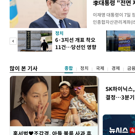
李대통령 "전면 
이재명 대통령이 7일 
인종합자산관리계좌(ISA
안'을 전면 재검토 할 
정치
들과의 상황 점검 회의에
 두
6·3지선 개표 착오
지법안을 둘러싼 투자자
11건…당선인 영향
았다. 이 자리에서 이 
 정도
없어
많이 본 기사
종합
정치
국제
경제
금
SK하이닉스,
결정…3분기 
홍서범♥조갑경, 아들 불륜 사과 후