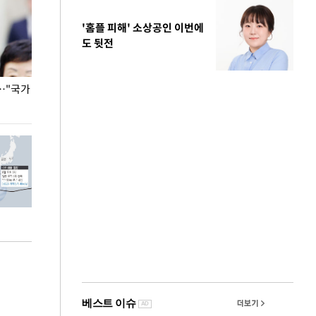
'홈플 피해' 소상공인 이번에
도 뒷전
…"국가
홈플러스, 67개 점포 가오픈… 13일 정식 개장
오세훈 서울시장,
환경 점검