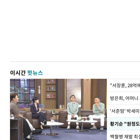
이시간
핫뉴스
"서장훈, 28억
방은희, 어머니 
'서준맘' 박세미
황기순 "원정도
백혈병 재발 최성