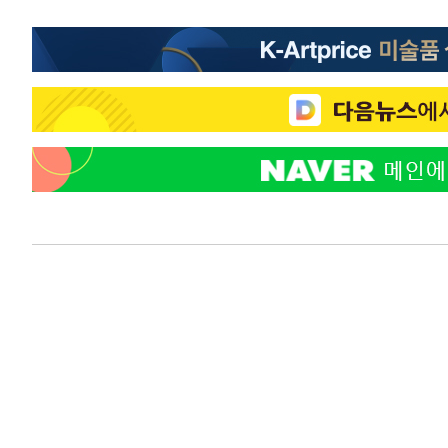
2시간 전 >
여자배구 이재영·이다영 자매, 아제르바이잔 투란VC 입단
3시간 전 >
외국인 심판 성 접대 7경기 들여다보니…한국 축구 '5승 2무'
3시간 전 >
[속보]코스닥, 2.86포인트(0.36%) 내린 798.81마감
3시간 전 >
[속보]코스피, 6200선 약보합…0.60% 내린 6258.77에 마
3시간 전 >
[속보]원·달러 환율, 7.7원 내린 1416.1원 마감
3시간 전 >
[속보] 노원서 40.1도 관측…서울, 2018년 이후 첫 40도
4시간 전 >
[속보]종합특검, '계엄 수용공간 확보' 신용해 前교정본부장 
4시간 전 >
외신들도 주목한 韓축구 파문…"국민적 공분에 수사 재개"
4시간 전 >
11시간 압수수색에 성접대 파문까지…'쑥대밭' 된 축구협회
4시간 전 >
[속보]규제합리화위원회 부위원장에 김태유 서울대 공대 교
후임