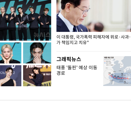
개구리밥
이 대통령, 국가폭력 피해자에 위로·사과
가 책임지고 치유"
그래픽뉴스
태풍 '돌핀' 예상 이동
경로