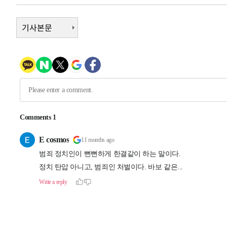
3시간 전 >
[속보]원·달러 환율, 7.7원 내린 1416.1원 마감
기사본문
3시간 전 >
[속보] 노원서 40.1도 관측…서울, 2018년 이후 첫 40도
4시간 전 >
[속보]종합특검, '계엄 수용공간 확보' 신용해 前교정본부장 
4시간 전 >
외신들도 주목한 韓축구 파문…"국민적 공분에 수사 재개"
4시간 전 >
11시간 압수수색에 성접대 파문까지…'쑥대밭' 된 축구협회
4시간 전 >
[속보]규제합리화위원회 부위원장에 김태유 서울대 공대 교
후임
-13082초 전 >
이강인, 폭염 속 AT마드리드 첫 훈련…80명 식사 대접까
-10221초 전 >
미 사업체 일자리, 7월에 2.3만개 순감하고 그 전 2개월 1
하향수정 (2보)
-9669초 전 >
[속보] 미 사업체, 일자리 7월에 2.3만 개 줄어…실업률은 
↓
-5532초 전 >
[속보]이 대통령 "부동산 공급 기존 사고방식 매달리지 말
실천"
-4617초 전 >
이란, "오만과 '중앙 단일 루트' 합의…북쪽 인바운드·남
드는 임시"
1시간 전 >
"낮 기온 소폭 하락"…수도권 폭염중대경보, 폭염경보로 하
1시간 전 >
[속보]이 대통령, '호우피해' 안동·의성 관할 4개 면 특별재
1시간 전 >
[단독]중수청 지원 검사들, 정원 초과 시 낮은 계급 임용…희망
수도
1시간 전 >
낮 최고 37도 찜통더위…곳곳 소나기·강원 많은 비[내일날씨
2시간 전 >
SK하이닉스, 용인·청주 팹에 54조 투자…"AI 메모리 수요 