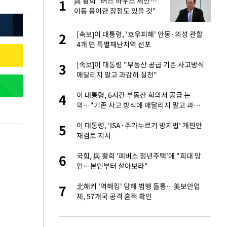
 사
與 황희 "버스 하우스 제안…
1
1
이동 용이한 장점도 있을 것"
 분기배당 결정…3
[속보]이 대통령, '호우피해' 안동·의성 관할
2
2
표
4개 면 특별재난지역 선포
75원 분기 배
[속보]이 대통령 "부동산 공급 기존 사고방식
3
3
방안 확정"
매달리지 말고 과감히 실천"
안…이동 용이한 장
이 대통령, 6시간 부동산 회의서 공급 논
4
4
의…"기존 사고 방식에 매달리지 말고 과감
히 실천"(종합)
…"배우가 내 길 아
이 대통령, 'ISA·주가누르기 방지법' 개편안
5
5
재검토 지시
 10대가 40대 친
국힘, 與 황희 '폐버스 청년주택'에 "희대 망
6
6
언…본인부터 살아보라"
해' 안동·의성 관할
北해커 '역해킹' 당해 범행 들통…美보안업
7
7
체, 57개국 공격 흔적 확인