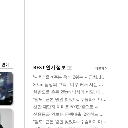
금융
…
두나무, 경찰청 '압수
 중
가상자산' 관리한다
연예