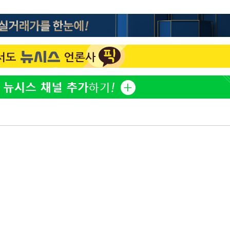
홍서범♥조갑경, 아들 불륜
1
과 후 근황…밝은 미소
SK하이닉스, 주당 375원
2
분기 중 추가 주주환원 발
쳐
[속보]SK하이닉스, 주당 3
3
당…"3분기 중 주주환원 
與 황희 "버스 하우스 제
4
기소
점도 있을 것"
최성원, 백혈병 두 번 투병
5
닌가 싶었다"
수…이병태
[단독]인천 부평구 아파트서
6
모 살해
[속보]이 대통령, '호우피
7
4개 면 특별재난지역 선포