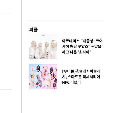
피플
아르테미스 "대중성·코어
사이 해답 찾았죠"…알을
깨고 나온 '초자아'
[부니콘]⑥슬래시비슬래
시, 스마트폰 액세서리에
NFC 더했다