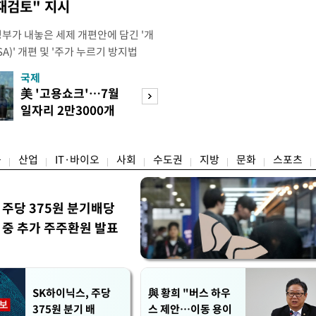
재검토" 지시
정부가 내놓은 세제 개편안에 담긴 '개
)' 개편 및 '주가 누르기 방지법
것을 지시했다. 이 대통령은 이날 참모
국제
경제
서 ISA 개편 방안 및 주가 누르기 방
美 '고용쇼크'…7월
수도권 고용 급랭
들의 반발 등에 대한 내용을 보고 받
일자리 2만3000개
전국 취업자 10명
대통령은 ISA 개편안과
감소
1명뿐
융
산업
IT·바이오
사회
수도권
지방
문화
스포츠
 주당 375원 분기배당
중 추가 주주환원 발표
SK하이닉스, 주당
與 황희 "버스 하우
375원 분기 배
스 제안…이동 용이