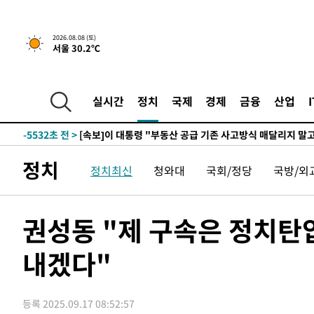
4시간 전 >
[속보]규제합리화위원회 부위원장에 김태유 서울대 공대 교
2026.08.08 (토)
서울 30.2℃
후임
-13082초 전 >
이강인, 폭염 속 AT마드리드 첫 훈련…80명 식사 대접까
-10221초 전 >
미 사업체 일자리, 7월에 2.3만개 순감하고 그 전 2개월 1
하향수정 (2보)
-9669초 전 >
[속보] 미 사업체, 일자리 7월에 2.3만 개 줄어…실업률은 
실시간
정치
국제
경제
금융
산업
↓
-5532초 전 >
[속보]이 대통령 "부동산 공급 기존 사고방식 매달리지 말
실천"
-4617초 전 >
이란, "오만과 '중앙 단일 루트' 합의…북쪽 인바운드·남
드는 임시"
1시간 전 >
"낮 기온 소폭 하락"…수도권 폭염중대경보, 폭염경보로 하
정치
정치최신
청와대
국회/정당
국방/외
1시간 전 >
[속보]이 대통령, '호우피해' 안동·의성 관할 4개 면 특별재
1시간 전 >
[단독]중수청 지원 검사들, 정원 초과 시 낮은 계급 임용…희망
수도
1시간 전 >
낮 최고 37도 찜통더위…곳곳 소나기·강원 많은 비[내일날씨
권성동 "제 구속은 정치탄
2시간 전 >
SK하이닉스, 용인·청주 팹에 54조 투자…"AI 메모리 수요 
내겠다"
2시간 전 >
여자배구 이재영·이다영 자매, 아제르바이잔 투란VC 입단
3시간 전 >
외국인 심판 성 접대 7경기 들여다보니…한국 축구 '5승 2무'
3시간 전 >
[속보]코스닥, 2.86포인트(0.36%) 내린 798.81마감
등록 2025.09.17 08:52:57
3시간 전 >
[속보]코스피, 6200선 약보합…0.60% 내린 6258.77에 마