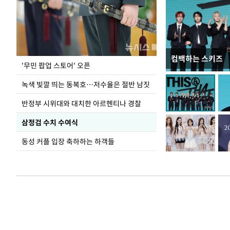
컴백하는 스키즈
지석천 뒤덮은 
'무민 팝업 스토어' 오픈
녹색 빛깔 띄는 동복호…저수율은 절반 남짓
반정부 시위대와 대치한 아르헨티나 경찰
삼정검 수치 수여식
동성 커플 입장 축하하는 하객들