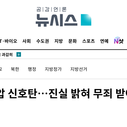
수…이병태
지(종합)
0.3만개
4.1%로
IT·바이오
사회
수도권
지방
문화
스포츠
연예
고 과감히
쪽 아웃바운
향
교
북한
행정
지방정가
지방선거
난지역 선포
지 못 갈
]
압 신호탄…진실 밝혀 무죄 
선제 대응"
쳐