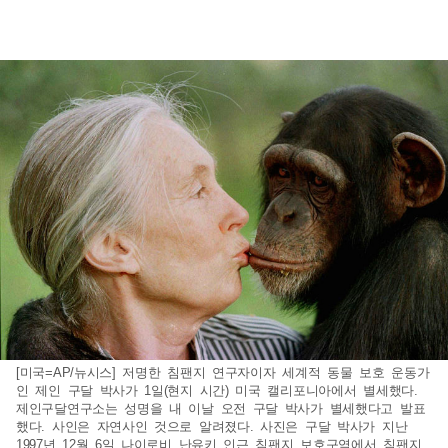
[미국=AP/뉴시스] 저명한 침팬지 연구자이자 세계적 동물 보호 운동가
인 제인 구달 박사가 1일(현지 시간) 미국 캘리포니아에서 별세했다.
제인구달연구소는 성명을 내 이날 오전 구달 박사가 별세했다고 발표
했다. 사인은 자연사인 것으로 알려졌다. 사진은 구달 박사가 지난
1997년 12월 6일 나이로비 난유키 인근 침팬지 보호구역에서 침팬지