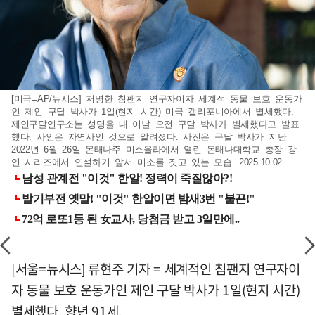
[미국=AP/뉴시스] 저명한 침팬지 연구자이자 세계적 동물 보호 운동가
인 제인 구달 박사가 1일(현지 시간) 미국 캘리포니아에서 별세했다.
제인구달연구소는 성명을 내 이날 오전 구달 박사가 별세했다고 발표
했다. 사인은 자연사인 것으로 알려졌다. 사진은 구달 박사가 지난
2022년 6월 26일 몬태나주 미스울라에서 열린 몬태나대학교 총장 강
연 시리즈에서 연설하기 앞서 미소를 짓고 있는 모습. 2025.10.02.
[서울=뉴시스] 류현주 기자 = 세계적인 침팬지 연구자이
자 동물 보호 운동가인 제인 구달 박사가 1일(현지 시간)
별세했다. 향년 91세.