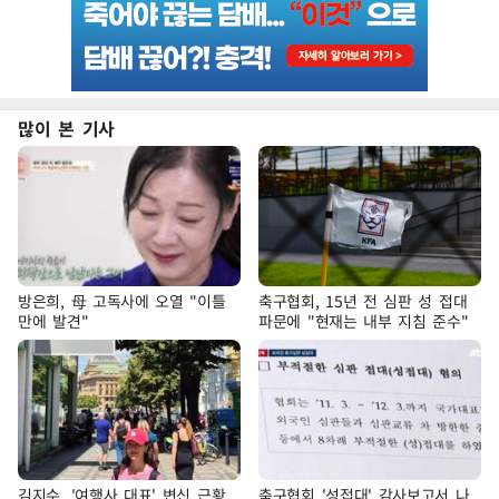
많이 본 기사
방은희, 母 고독사에 오열 "이틀
축구협회, 15년 전 심판 성 접대
만에 발견"
파문에 "현재는 내부 지침 준수"
김지수, '여행사 대표' 변신 근황
축구협회 '성접대' 감사보고서 나