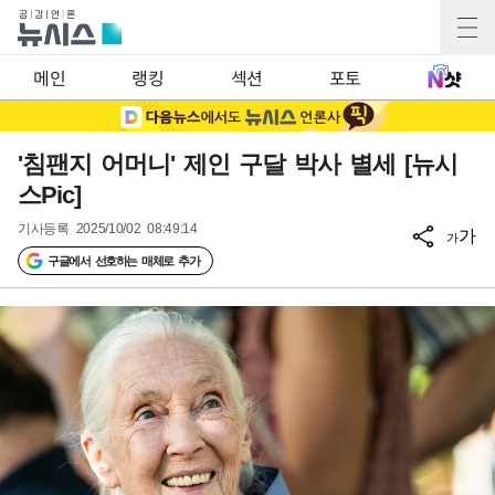
메인
랭킹
섹션
포토
'침팬지 어머니' 제인 구달 박사 별세 [뉴시
스Pic]
기사등록
2025/10/02 08:49:14
가
가
구글에서 선호하는 매체로 추가