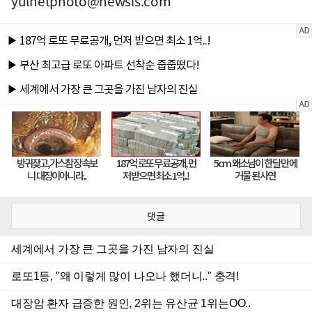
yulnetphoto@newsis.com
댓글