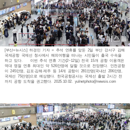
[부산=뉴시스] 하경민 기자 = 추석 연휴를 앞둔 2일 부산 강서구 김해
국제공항 국제선 청사에서 해외여행을 떠나는 시민들이 출국 수속을
하고 있다. 이번 추석 연휴 기간(2~12일) 전국 15개 공항 이용객은
역대 명절 연휴 최대인 약 526만명에 달할 것으로 전망됐다. 인천공항
이 245만명, 김포·김해·제주 등 14개 공항이 281만명(국내선 206만명,
국제선 75만명)으로 예상됐다. 한국공항공사는 국제선 출발 2시간 전
까지 공항 도착을 권고했다. 2025.10.02.
yulnetphoto@newsis.com