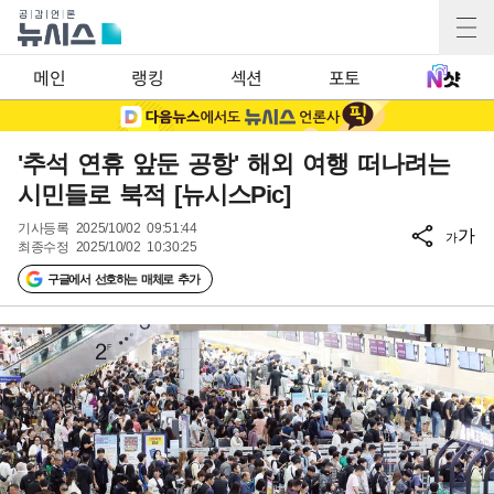
메인
랭킹
섹션
포토
'추석 연휴 앞둔 공항' 해외 여행 떠나려는
시민들로 북적 [뉴시스Pic]
기사등록
2025/10/02 09:51:44
가
가
최종수정
2025/10/02 10:30:25
구글에서 선호하는 매체로 추가