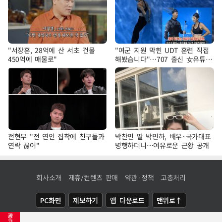
"서장훈, 28억에 산 서초 건물
"여군 지원 막힌 UDT 훈련 직접
450억에 매물로"
해봤습니다"…707 출신 女유튜버
'완벽 소화'
전현무 "전 연인 집착에 친구들과
박찬민 딸 박민하, 배우·국가대표
연락 끊어"
병행하더니…여유로운 근황 공개
회사소개
제휴/컨텐츠 판매
약관·정책
고충처리
PC화면
제보하기
앱 다운로드
맨위로↑
광
COPYRIGHTⓒ
NEWSIS
ALL RIGHTS RESERVED.
고