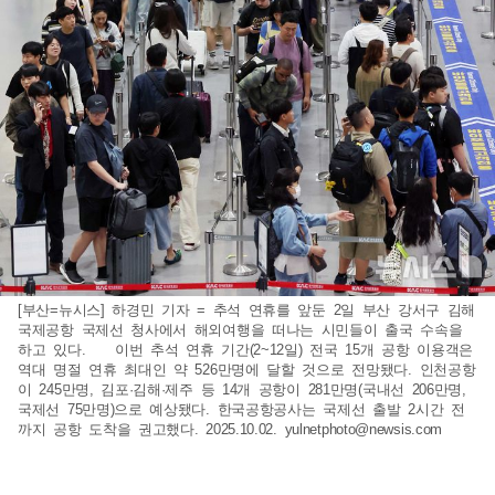
[부산=뉴시스] 하경민 기자 = 추석 연휴를 앞둔 2일 부산 강서구 김해
국제공항 국제선 청사에서 해외여행을 떠나는 시민들이 출국 수속을
하고 있다. 이번 추석 연휴 기간(2~12일) 전국 15개 공항 이용객은
역대 명절 연휴 최대인 약 526만명에 달할 것으로 전망됐다. 인천공항
이 245만명, 김포·김해·제주 등 14개 공항이 281만명(국내선 206만명,
국제선 75만명)으로 예상됐다. 한국공항공사는 국제선 출발 2시간 전
까지 공항 도착을 권고했다. 2025.10.02.
yulnetphoto@newsis.com