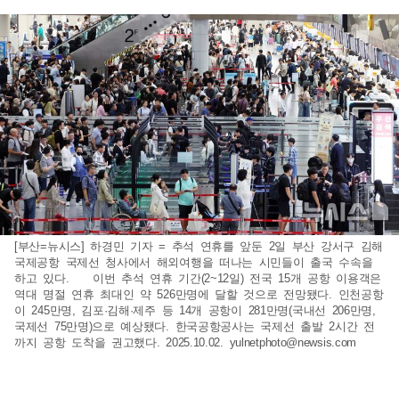
[부산=뉴시스] 하경민 기자 = 추석 연휴를 앞둔 2일 부산 강서구 김해
국제공항 국제선 청사에서 해외여행을 떠나는 시민들이 출국 수속을
하고 있다. 이번 추석 연휴 기간(2~12일) 전국 15개 공항 이용객은
역대 명절 연휴 최대인 약 526만명에 달할 것으로 전망됐다. 인천공항
이 245만명, 김포·김해·제주 등 14개 공항이 281만명(국내선 206만명,
국제선 75만명)으로 예상됐다. 한국공항공사는 국제선 출발 2시간 전
까지 공항 도착을 권고했다. 2025.10.02.
yulnetphoto@newsis.com