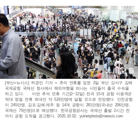
[부산=뉴시스] 하경민 기자 = 추석 연휴를 앞둔 2일 부산 강서구 김해
국제공항 국제선 청사에서 해외여행을 떠나는 시민들이 출국 수속을
하고 있다. 이번 추석 연휴 기간(2~12일) 전국 15개 공항 이용객은
역대 명절 연휴 최대인 약 526만명에 달할 것으로 전망됐다. 인천공항
이 245만명, 김포·김해·제주 등 14개 공항이 281만명(국내선 206만명,
국제선 75만명)으로 예상됐다. 한국공항공사는 국제선 출발 2시간 전
까지 공항 도착을 권고했다. 2025.10.02.
yulnetphoto@newsis.com