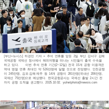
[부산=뉴시스] 하경민 기자 = 추석 연휴를 앞둔 2일 부산 강서구 김해
국제공항 국제선 청사에서 해외여행을 떠나는 시민들이 출국 수속을
하고 있다. 이번 추석 연휴 기간(2~12일) 전국 15개 공항 이용객은
역대 명절 연휴 최대인 약 526만명에 달할 것으로 전망됐다. 인천공항
이 245만명, 김포·김해·제주 등 14개 공항이 281만명(국내선 206만명,
국제선 75만명)으로 예상됐다. 한국공항공사는 국제선 출발 2시간 전
까지 공항 도착을 권고했다. 2025.10.02.
yulnetphoto@newsis.com