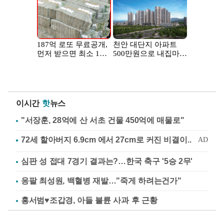
이시간
핫
뉴스
"서장훈, 28억에 산 서초 건물 450억에 매물로"
심판 성 접대 7경기 결과는?…한국 축구 '5승 2무'
응팔 최성원, 백혈병 재발…"죽게 하려는건가"
홍서범♥조갑경, 아들 불륜 사과 후 근황