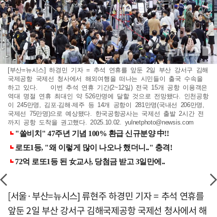
[부산=뉴시스] 하경민 기자 = 추석 연휴를 앞둔 2일 부산 강서구 김해
국제공항 국제선 청사에서 해외여행을 떠나는 시민들이 출국 수속을
하고 있다. 이번 추석 연휴 기간(2~12일) 전국 15개 공항 이용객은
역대 명절 연휴 최대인 약 526만명에 달할 것으로 전망됐다. 인천공항
이 245만명, 김포·김해·제주 등 14개 공항이 281만명(국내선 206만명,
국제선 75만명)으로 예상됐다. 한국공항공사는 국제선 출발 2시간 전
까지 공항 도착을 권고했다. 2025.10.02.
yulnetphoto@newsis.com
[서울·부산=뉴시스] 류현주 하경민 기자 = 추석 연휴를
앞둔 2일 부산 강서구 김해국제공항 국제선 청사에서 해