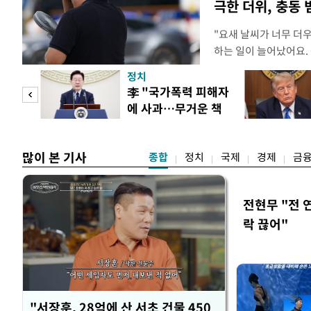
극한 더위, 충동
"요새 날씨가 너무 더
하는 일이 늘어났어요.
거나, 누가 길을 막고 
정치
(40대 직장인 A씨) 
문가
李 "국가폭력 피해자
에도 쉽게 짜증을 내거
에 사과…무거운 책
있다. 높은 기온과 습
황제
임감"
많이 본 기사
종합
정치
국제
경제
금
전현무 "전 
락 끊어"
"서장훈, 28억에 산 서초 건물 450