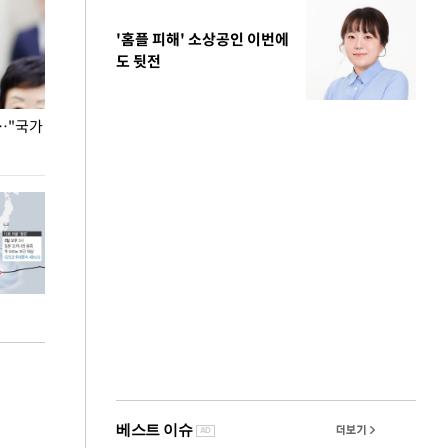
'홈플 피해' 소상공인 이번에
도 뒷전
…"국가
홈플러스, 67개 점포 가오픈… 13일 정식 개장
오세훈 서울시장,
환경 점검