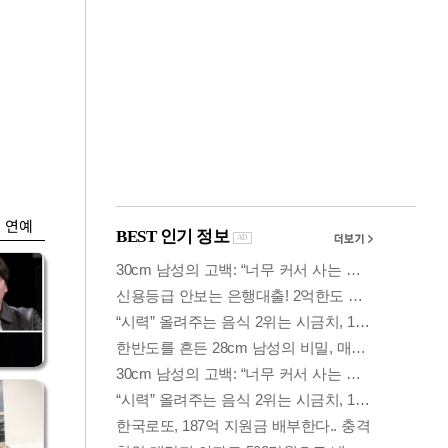
금융
0
코스피·코스닥, 동반
세부
상승 후 하락…혼조
세 계속
연예