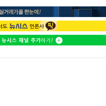
"서장훈, 28억에 산 서초 
1
450억에 매물로"
 CDC
 압수수색
전현무 "전 연인 집착에 
2
위 등 9곳
"여군 지원 막힌 UDT 훈
3
출발
다"…707 출신 女유튜버 
박찬민 딸 박민하, 배우
4
개장
니…여유로운 근황 공개
3명은 중태
"신약 찾자"…정부 과제로
5
바이오
에서 두차
"한강수영장, 문신 노출 이
6
"출입 막는 건 명백한 차별
구윤철 "실거주 30억 이
7
세 모두 완화"