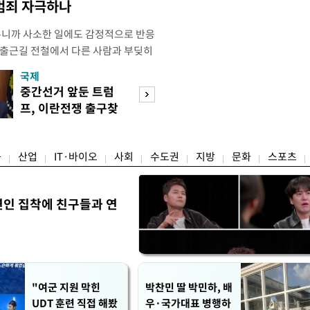
 범죄 자극하나
우니까 사소한 일에도 감정적으로 반응
 출근길 전철에서 다른 사람과 부딪히
서 있으면 짜증이 확 올라오더라고요."
국제
경제
유례없는 폭염이 이어지면서 사소한 자극
중간선거 앞둔 트럼
구윤철 "실거주 3
나 감정적으로 반응하는 사람이 늘고
프, 이란전쟁 출구찾
억 이하 주택은 
도가 불쾌감과 공격성을 높이는 데다
기 속도
담 줄어"
융
산업
IT·바이오
사회
수도권
지방
문화
스포츠
연인 집착에 친구들과 연
"여군 지원 막힌
박찬민 딸 박민하, 배
UDT 훈련 직접 해봤
우·국가대표 병행하