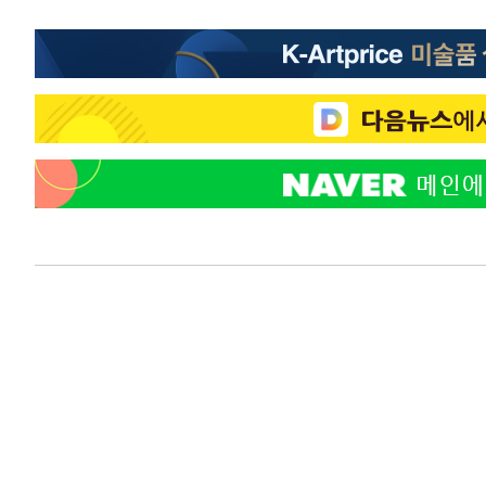
-12323초 전 >
"미 전국적 살모네라 식중독 원인은 멕시코산 할라피뇨"--
-10836초 전 >
[속보]경찰·노동부, HL만도 평택사업장 끼임 사망 관련
-10717초 전 >
[속보]합수본, '투표율 허위 입력' 중앙·서울·경기도 선관
압수수색
-10472초 전 >
[속보]원·달러 환율, 오전 9시 1423.8원
-10268초 전 >
[속보]삼성전자·SK하이닉스 동반 강보합…1%대 상승 
-10254초 전 >
[속보]코스닥, 5.95포인트(0.74%) 상승한 807.62개장
-10222초 전 >
[속보]코스피, 6300선 재탈환…1.09% 오른 6365.07 
-7387초 전 >
시리아 다마스쿠스 교외에서 미니버스 폭발.. 14명 부상, 
-6685초 전 >
입추에도 극한더위…서울 낮 39도 '폭염중대경보'
-1649초 전 >
이란, 호르무즈서 "적국 목표물들"과 대치로 남부 케슘섬
례 큰 폭발음