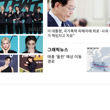
개구리밥
이 대통령, 국가폭력 피해자에 위로·사과
가 책임지고 치유"
그래픽뉴스
태풍 '돌핀' 예상 이동
경로