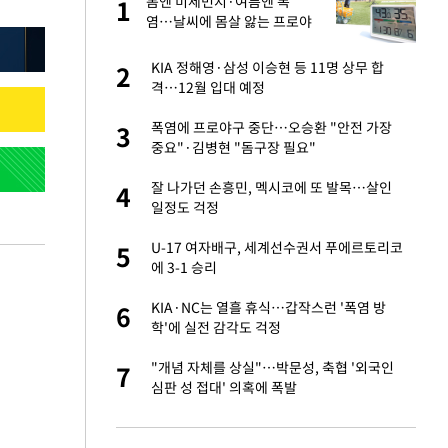
건물
봄엔 미세먼지·여름엔 폭
1
1
염…날씨에 몸살 앓는 프로야
구, 돔구장 절실
친구들과 연락 끊어"
KIA 정해영·삼성 이승현 등 11명 상무 합
2
2
격…12월 입대 예정
련 직접 해봤습니
폭염에 프로야구 중단…오승환 "안전 가장
3
3
'완벽 소화'
중요"·김병현 "돔구장 필요"
·국가대표 병행하더
잘 나가던 손흥민, 멕시코에 또 발목…살인
4
4
일정도 걱정
 속도내는 K-제약
U-17 여자배구, 세계선수권서 푸에르토리코
5
5
에 3-1 승리
용객 제한을" vs
KIA·NC는 열흘 휴식…갑작스런 '폭염 방
6
6
"
학'에 실전 감각도 걱정
하 주택은 보유·양도
"개념 자체를 상실"…박문성, 축협 '외국인
7
7
심판 성 접대' 의혹에 폭발