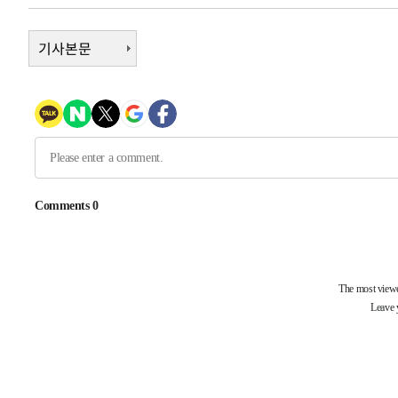
-10268초 전 >
[속보]삼성전자·SK하이닉스 동반 강보합…1%대 상승 
기사본문
-10254초 전 >
[속보]코스닥, 5.95포인트(0.74%) 상승한 807.62개장
-10222초 전 >
[속보]코스피, 6300선 재탈환…1.09% 오른 6365.07 
-7387초 전 >
시리아 다마스쿠스 교외에서 미니버스 폭발.. 14명 부상, 
-6685초 전 >
입추에도 극한더위…서울 낮 39도 '폭염중대경보'
-1649초 전 >
이란, 호르무즈서 "적국 목표물들"과 대치로 남부 케슘섬
례 큰 폭발음
-30704초 전 >
[속보]종합특검, '계엄 수용공간 확보' 신용해 前교정본
-29577초 전 >
외신들도 주목한 韓축구 파문…"국민적 공분에 수사 재개
-29548초 전 >
11시간 압수수색에 성접대 파문까지…'쑥대밭' 된 축구
-28570초 전 >
[속보]규제합리화위원회 부위원장에 김태유 서울대 공대
병태 후임
-24928초 전 >
[속보]국힘 윤리위, '돌려차기 발언' 진종오·서범수 징계
-20253초 전 >
[속보] 7월 중국 수출 23.9%↑ 수입 27.5%↑…무역총
25.3%↑
-17413초 전 >
[속보]'채상병 순직 책임' 임성근, 항소심도 징역 3년
-17279초 전 >
[속보]종합특검, '관저이전 봐주기 감사' 유병호 구속기소
-13879초 전 >
민주 콩고 에볼라환자 4천명 돌파, 4053명 발생 1850명
-13129초 전 >
[속보]'300억원대 사기 혐의' 차가원 대표 구속 송치