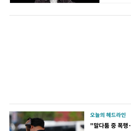
오늘의 헤드라인
"말다툼 중 폭행