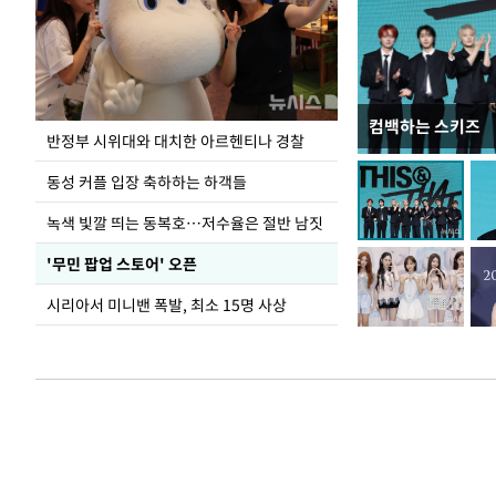
컴백하는 스키즈
지석천 뒤덮은 
반정부 시위대와 대치한 아르헨티나 경찰
동성 커플 입장 축하하는 하객들
녹색 빛깔 띄는 동복호…저수율은 절반 남짓
'무민 팝업 스토어' 오픈
시리아서 미니밴 폭발, 최소 15명 사상