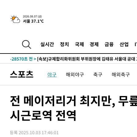
-1649초 전 >
이란, 호르무즈서 "적국 목표물들"과 대치로 남부 케슘섬
2026.08.07 (금)
서울 37.1℃
례 큰 폭발음
-30704초 전 >
[속보]종합특검, '계엄 수용공간 확보' 신용해 前교정본
-29577초 전 >
외신들도 주목한 韓축구 파문…"국민적 공분에 수사 재개
-29548초 전 >
11시간 압수수색에 성접대 파문까지…'쑥대밭' 된 축구
실시간
정치
국제
경제
금융
산업
-28570초 전 >
[속보]규제합리화위원회 부위원장에 김태유 서울대 공대
병태 후임
-24928초 전 >
[속보]국힘 윤리위, '돌려차기 발언' 진종오·서범수 징계
-20253초 전 >
[속보] 7월 중국 수출 23.9%↑ 수입 27.5%↑…무역총
스포츠
야구
해외야구
축구
해외축구
25.3%↑
-17413초 전 >
[속보]'채상병 순직 책임' 임성근, 항소심도 징역 3년
-17279초 전 >
[속보]종합특검, '관저이전 봐주기 감사' 유병호 구속기소
-13879초 전 >
민주 콩고 에볼라환자 4천명 돌파, 4053명 발생 1850명
전 메이저리거 최지만, 무릎
-13129초 전 >
[속보]'300억원대 사기 혐의' 차가원 대표 구속 송치
시근로역 전역
-12323초 전 >
"미 전국적 살모네라 식중독 원인은 멕시코산 할라피뇨"--
-10836초 전 >
[속보]경찰·노동부, HL만도 평택사업장 끼임 사망 관련
-10717초 전 >
[속보]합수본, '투표율 허위 입력' 중앙·서울·경기도 선관
등록 2025.10.03 17:46:01
압수수색
-10472초 전 >
[속보]원·달러 환율, 오전 9시 1423.8원