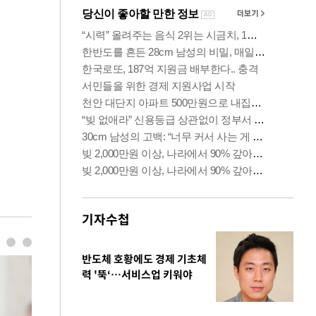
기자수첩
반도체 호황에도 경제 기초체
력 '뚝‘…서비스업 키워야