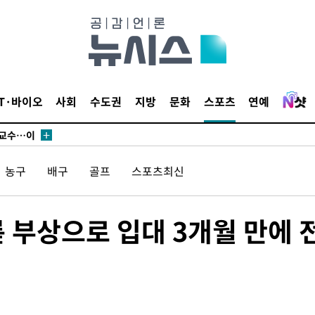
에서 두차
부장 기소
"
협회
IT·바이오
사회
수도권
지방
문화
스포츠
연예
 교수…이
 절차 개시
액
농구
배구
골프
스포츠최신
 사망
 부상으로 입대 3개월 만에 
 CDC
 압수수색
위 등 9곳