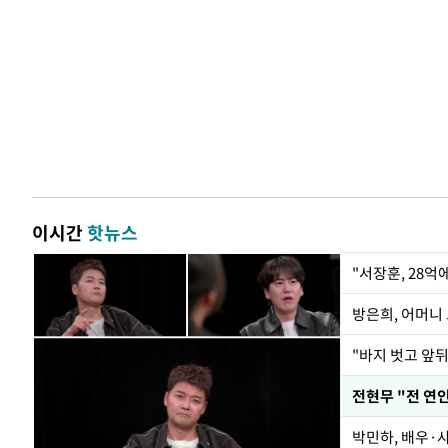
이시간
핫뉴스
"서장훈, 28억
방은희, 어머니 
"바지 벗고 앞
박민하, 배우·