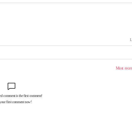
출발
개장
3명은 중태
에서 두차
부장 기소
"
협회
 교수…이
 절차 개시
액
 사망