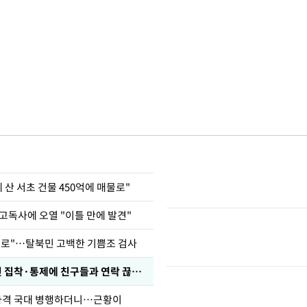
에 산 서초 건물 450억에 매물로"
고독사에 오열 "이틀 만에 발견"
뒤로"…탈북민 고백한 기쁨조 검사
전현무 "전 연인 집착·통제에 친구들과 연락 끊겨"
사격 국대 병행하더니…근황이