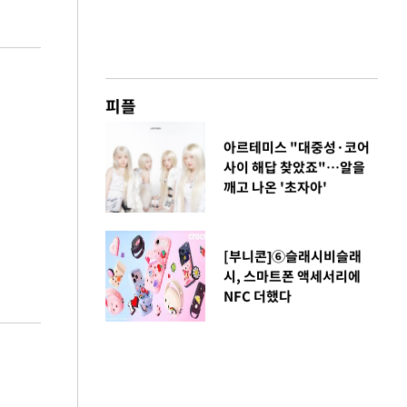
피플
아르테미스 "대중성·코어
사이 해답 찾았죠"…알을
깨고 나온 '초자아'
[부니콘]⑥슬래시비슬래
시, 스마트폰 액세서리에
NFC 더했다