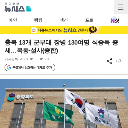
메인
랭킹
섹션
포토
충북 13개 군부대 장병 130여명 식중독 증
세…복통·설사(종합)
기사등록
2025/10/03 18:02:31
가
가
구글에서 선호하는 매체로 추가