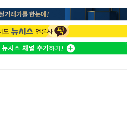
"서장훈, 28억에 산 서초 
1
450억에 매물로"
부장 기소
전현무 "전 연인 집착에 
2
"
협회
박찬민 딸 박민하, 배우
3
 교수…이
니…여유로운 근황 공개
절차 개시
SK하이닉스, 주당 375원
4
25.3%↑
분기 중 추가 주주환원 발
[속보]SK하이닉스, 주당 3
5
당…"3분기 중 주주환원 
구윤철 "실거주 30억 이
6
세 모두 완화"
외국인 심판 성 접대 7
7
국 축구 '5승 2무'