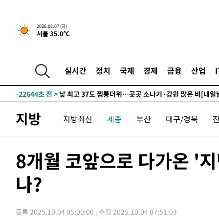
52분 전 >
민주 콩고 에볼라환자 4천명 돌파, 4053명 발생 1850명 사망
2026.08.07 (금)
서울 35.0℃
-24746초 전 >
"낮 기온 소폭 하락"…수도권 폭염중대경보, 폭염경보로
-24710초 전 >
[속보]이 대통령, '호우피해' 안동·의성 관할 4개 면 특
선포
-24673초 전 >
[단독]중수청 지원 검사들, 정원 초과 시 낮은 계급 임용
실시간
정치
국제
경제
금융
산업
갈 수도
-22644초 전 >
낮 최고 37도 찜통더위…곳곳 소나기·강원 많은 비[내일
-20950초 전 >
SK하이닉스, 용인·청주 팹에 54조 투자…"AI 메모리 수
응"
-17806초 전 >
여자배구 이재영·이다영 자매, 아제르바이잔 투란VC 입
지방
지방최신
세종
부산
대구/경북
-17059초 전 >
외국인 심판 성 접대 7경기 들여다보니…한국 축구 '5승 2
-16793초 전 >
[속보]코스닥, 2.86포인트(0.36%) 내린 798.81마감
-16746초 전 >
[속보]코스피, 6200선 약보합…0.60% 내린 6258.77에
8개월 코앞으로 다가온 '
-16726초 전 >
[속보]원·달러 환율, 7.7원 내린 1416.1원 마감
나?
-16615초 전 >
[속보] 노원서 40.1도 관측…서울, 2018년 이후 첫 40도
-13705초 전 >
[속보]종합특검, '계엄 수용공간 확보' 신용해 前교정본
-12578초 전 >
외신들도 주목한 韓축구 파문…"국민적 공분에 수사 재개
등록 2025.10.04 05:00:00
수정 2025.10.04 07:51:03
-12549초 전 >
11시간 압수수색에 성접대 파문까지…'쑥대밭' 된 축구