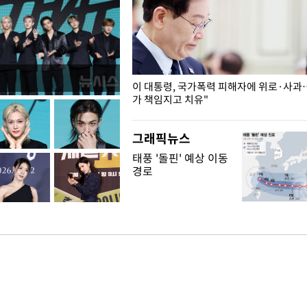
개구리밥
이 대통령, 국가폭력 피해자에 위로·사과
가 책임지고 치유"
그래픽뉴스
태풍 '돌핀' 예상 이동
경로