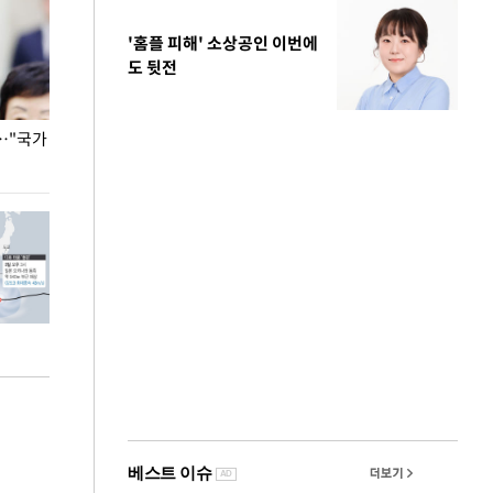
'홈플 피해' 소상공인 이번에
도 뒷전
…"국가
홈플러스, 67개 점포 가오픈… 13일 정식 개장
오세훈 서울시장,
환경 점검