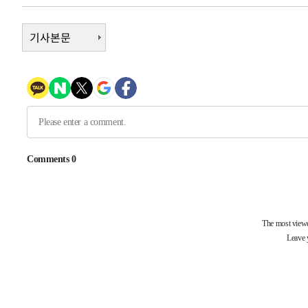
-11571초 전 >
[속보]규제합리화위원회 부위원장에 김태유 서울대 공대
병태 후임
-7929초 전 >
기사본문
[속보]국힘 윤리위, '돌려차기 발언' 진종오·서범수 징계 
-3254초 전 >
[속보] 7월 중국 수출 23.9%↑ 수입 27.5%↑…무역총액 
-414초 전 >
[속보]'채상병 순직 책임' 임성근, 항소심도 징역 3년
-280초 전 >
[속보]종합특검, '관저이전 봐주기 감사' 유병호 구속기소
52분 전 >
민주 콩고 에볼라환자 4천명 돌파, 4053명 발생 1850명 사망
-24746초 전 >
"낮 기온 소폭 하락"…수도권 폭염중대경보, 폭염경보로
-24710초 전 >
[속보]이 대통령, '호우피해' 안동·의성 관할 4개 면 특
선포
-24673초 전 >
[단독]중수청 지원 검사들, 정원 초과 시 낮은 계급 임용
갈 수도
-22644초 전 >
낮 최고 37도 찜통더위…곳곳 소나기·강원 많은 비[내일
-20950초 전 >
SK하이닉스, 용인·청주 팹에 54조 투자…"AI 메모리 수
응"
-17806초 전 >
여자배구 이재영·이다영 자매, 아제르바이잔 투란VC 입
-17059초 전 >
외국인 심판 성 접대 7경기 들여다보니…한국 축구 '5승 2
-16793초 전 >
[속보]코스닥, 2.86포인트(0.36%) 내린 798.81마감
-16746초 전 >
[속보]코스피, 6200선 약보합…0.60% 내린 6258.77에
-16726초 전 >
[속보]원·달러 환율, 7.7원 내린 1416.1원 마감