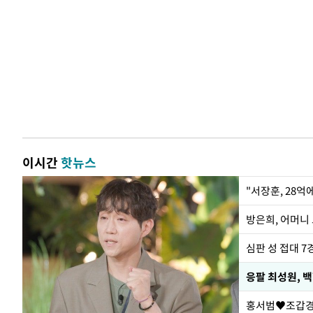
이시간
핫뉴스
"서장훈, 28억
방은희, 어머니 
심판 성 접대 7
응팔 최성원, 
홍서범♥조갑경,