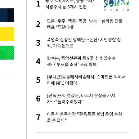
건물
광주 5개 자치구, 동광주시·
1
1
서광주시 등 5개시 전환
친구들과 연락 끊어"
드론·우주·웹툰·목공·방송…심화형 진로
2
2
캠프 '꿈길나래'
·국가대표 병행하더
폭염속 실종된 장애인…논산·시민경찰 합
3
3
작, 가족품으로
 분기배당 결정…3
합수본, 중앙선관위 등 9곳 추가 압수수
4
4
표
색…'투표율 조작' 자료 확보
75원 분기 배
[부니콘]⑥슬래시비슬래시, 스마트폰 액세서
5
5
방안 확정"
리에 NFC 더했다
하 주택은 보유·양도
[단독]현직 경찰관, 마트서 분실물 가져
6
6
가…"돌려주려했다"
경기 들여다보니…한
이동석 충주시장 "활옥동굴 불법 운영 눈감
7
7
을 수 없다"