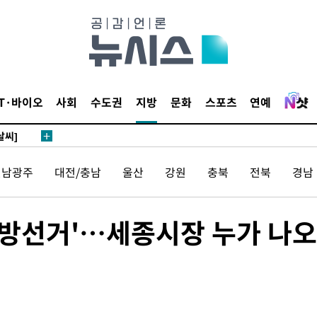
 하향
별재난지역
…희망지 못
IT·바이오
사회
수도권
지방
문화
스포츠
연예
날씨]
요 선제 대
단
전남광주
대전/충남
울산
강원
충북
전북
경남
무'
 마쳐
지방선거'…세종시장 누가 나오
부장 기소
"
협회