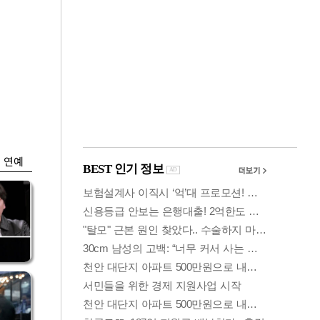
금융
…
두나무, 경찰청 '압수
 중
가상자산' 관리한다
연예