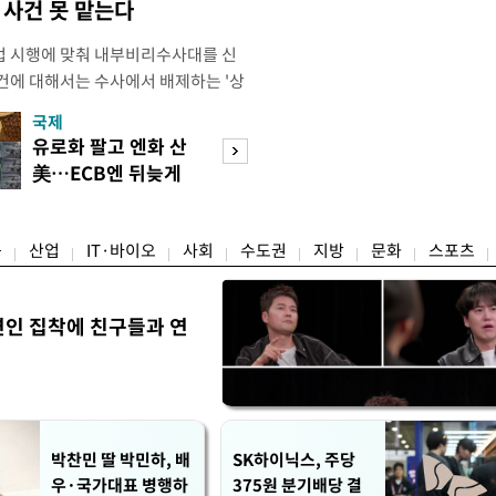
사건 못 맡는다
법 시행에 맞춰 내부비리수사대를 신
건에 대해서는 수사에서 배제하는 '상
청은 7일 오후 3시 '개정 형사소송법
국제
경제
F)' 회의를 열었다고 밝혔다. 경찰은
유로화 팔고 엔화 산
수도권 고용 급랭
에 맞춰 기존 국가수사본부에서 운영
美…ECB엔 뒤늦게
전국 취업자 10명
 인권감사관실로 이관·개편해 객관
통보
1명뿐
융
산업
IT·바이오
사회
수도권
지방
문화
스포츠
연인 집착에 친구들과 연
박찬민 딸 박민하, 배
SK하이닉스, 주당
우·국가대표 병행하
375원 분기배당 결