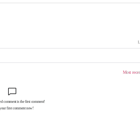
 교수…이
절차 개시
25.3%↑
 하향
별재난지역
…희망지 못
날씨]
요 선제 대
단
무'
 마쳐