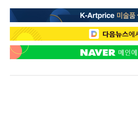
-16615초 전 >
[속보] 노원서 40.1도 관측…서울, 2018년 이후 첫 40도
-13705초 전 >
[속보]종합특검, '계엄 수용공간 확보' 신용해 前교정본
-12578초 전 >
외신들도 주목한 韓축구 파문…"국민적 공분에 수사 재개
-12549초 전 >
11시간 압수수색에 성접대 파문까지…'쑥대밭' 된 축구
-11571초 전 >
[속보]규제합리화위원회 부위원장에 김태유 서울대 공대
병태 후임
-7929초 전 >
[속보]국힘 윤리위, '돌려차기 발언' 진종오·서범수 징계 
-3254초 전 >
[속보] 7월 중국 수출 23.9%↑ 수입 27.5%↑…무역총액 
-414초 전 >
[속보]'채상병 순직 책임' 임성근, 항소심도 징역 3년
-280초 전 >
[속보]종합특검, '관저이전 봐주기 감사' 유병호 구속기소
52분 전 >
민주 콩고 에볼라환자 4천명 돌파, 4053명 발생 1850명 사망