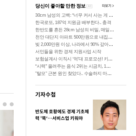
기자수첩
반도체 호황에도 경제 기초체
력 '뚝‘…서비스업 키워야