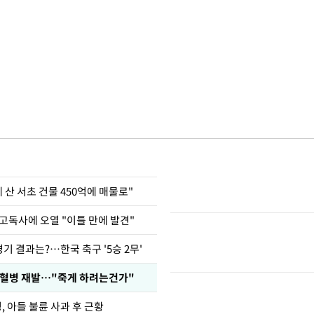
에 산 서초 건물 450억에 매물로"
고독사에 오열 "이틀 만에 발견"
경기 결과는?…한국 축구 '5승 2무'
백혈병 재발…"죽게 하려는건가"
 아들 불륜 사과 후 근황