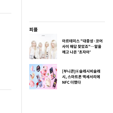
피플
아르테미스 "대중성·코어
사이 해답 찾았죠"…알을
깨고 나온 '초자아'
[부니콘]⑥슬래시비슬래
시, 스마트폰 액세서리에
NFC 더했다