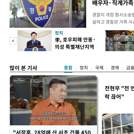
배우자·직계가족 
경찰이 개정 형사소송
설하고 경찰관 가족 사
피제'를 도입한다. 경찰
정치
후속 조치 태스크포스(T
 두
李, 호우피해 안동·
우선 올해 하반기 인사
의성 특별재난지역
하던 수사감찰 기능을
 정도
선포
많이 본 기사
종합
정치
국제
경제
금
전현무 "전 
락 끊어"
"서장훈, 28억에 산 서초 건물 450