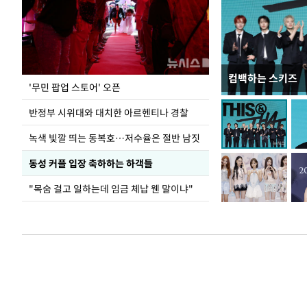
컴백하는 스키즈
지석천 뒤덮은 
'무민 팝업 스토어' 오픈
반정부 시위대와 대치한 아르헨티나 경찰
녹색 빛깔 띄는 동복호…저수율은 절반 남짓
동성 커플 입장 축하하는 하객들
"목숨 걸고 일하는데 임금 체납 웬 말이냐"