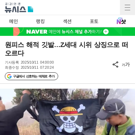
메인
랭킹
섹션
포토
원피스 해적 깃발…Z세대 시위 상징으로 떠
오르다
기사등록
2025/10/11 04:00:00
가
가
최종수정
2025/10/11 07:20:24
구글에서 선호하는 매체로 추가