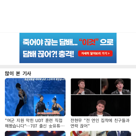
많이 본 기사
"여군 지원 막힌 UDT 훈련 직접
전현무 "전 연인 집착에 친구들과
해봤습니다"…707 출신 女유튜버
연락 끊어"
'완벽 소화'