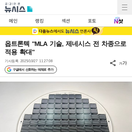
메인
랭킹
섹션
포토
옵트론텍 "MLA 기술, 제네시스 전 차종으로
적용 확대"
기사등록
2025/10/27 11:27:08
가
가
구글에서 선호하는 매체로 추가