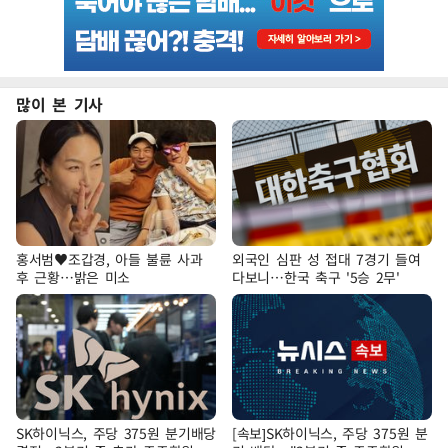
많이 본 기사
홍서범♥조갑경, 아들 불륜 사과
외국인 심판 성 접대 7경기 들여
후 근황…밝은 미소
다보니…한국 축구 '5승 2무'
SK하이닉스, 주당 375원 분기배당
[속보]SK하이닉스, 주당 375원 분