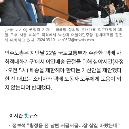
[서울=뉴시스] 권창회 기자 = 장혜영 정의당 원내대표 직무대행이 10
일 오후 서울 여의도 국회에서 박찬대 더불어민주당 원내대표를 접견
해 대화하고 있다. 2024.05.10.
kch0523@newsis.com
민주노총은 지난달 22일 국토교통부가 주관한 '택배 사
회적대화기구'에서 야간배송 근절을 위해 심야시간(자정
~오전 5시) 배송을 제한해야 한다는 개선안을 제안했다.
한 전 대표는 소비자와 택배 노동자 모두에게 도움이 되
지 않는다며 반대했다.
이시간
핫
뉴스
정보석 "황정음 전 남편 서글서글…잘 살길 바랐는데"