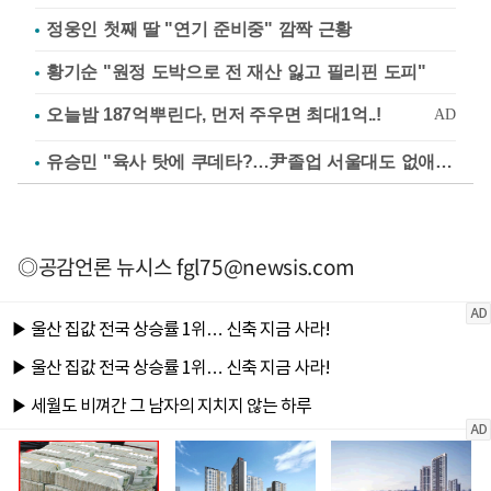
정웅인 첫째 딸 "연기 준비중" 깜짝 근황
황기순 "원정 도박으로 전 재산 잃고 필리핀 도피"
유승민 "육사 탓에 쿠데타?…尹졸업 서울대도 없애나"
◎공감언론 뉴시스
fgl75@newsis.com