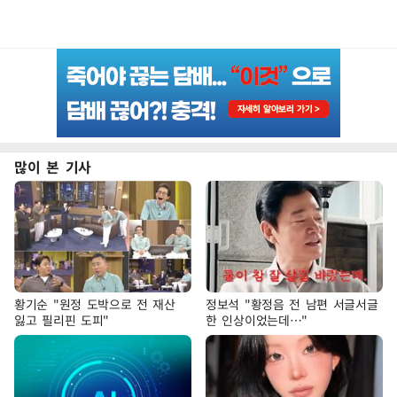
많이 본 기사
황기순 "원정 도박으로 전 재산
정보석 "황정음 전 남편 서글서글
잃고 필리핀 도피"
한 인상이었는데…"