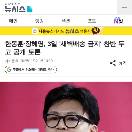
메인
랭킹
섹션
포토
한동훈·장혜영, 3일 '새벽배송 금지' 찬반 두
고 공개 토론
기사등록
2025/11/02 15:13:30
가
가
구글에서 선호하는 매체로 추가