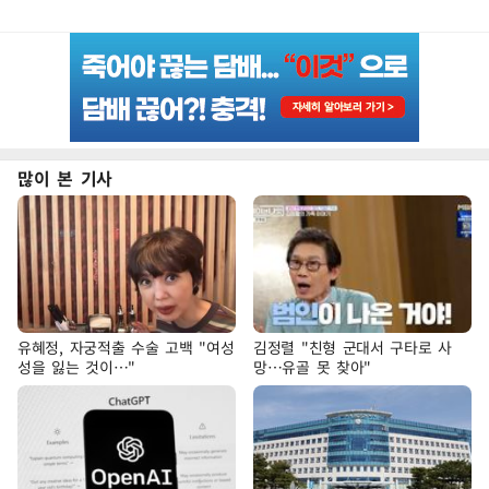
많이 본 기사
유혜정, 자궁적출 수술 고백 "여성
김정렬 "친형 군대서 구타로 사
성을 잃는 것이…"
망…유골 못 찾아"