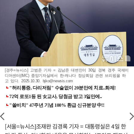
[경주=뉴시스] 고범준 기자 = 김남준 대변인이 30일 경북 경주 국제미
디어센터(IMC) 중앙기자실에서 한-캐나다 정상회담 관련 브리핑을 하
고 있다. 2025.10.30.
bjko@newsis.com
[서울=뉴시스]조재완 김경록 기자 = 대통령실은 4일 한