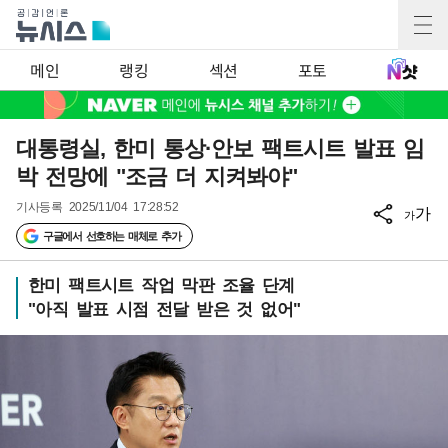
메인
랭킹
섹션
포토
대통령실, 한미 통상·안보 팩트시트 발표 임
박 전망에 "조금 더 지켜봐야"
기사등록
2025/11/04 17:28:52
가
가
구글에서 선호하는 매체로 추가
한미 팩트시트 작업 막판 조율 단계
"아직 발표 시점 전달 받은 것 없어"