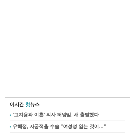
이시간
핫
뉴스
'고지용과 이혼' 의사 허양임, 새 출발했다
유혜정, 자궁적출 수술 "여성성 잃는 것이…"