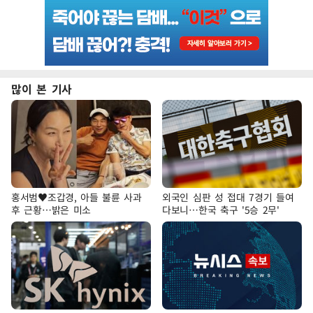
많이 본 기사
홍서범♥조갑경, 아들 불륜 사과
외국인 심판 성 접대 7경기 들여
후 근황…밝은 미소
다보니…한국 축구 '5승 2무'