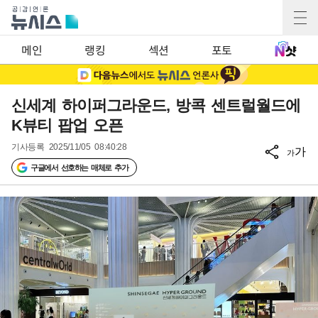
메인
랭킹
섹션
포토
신세계 하이퍼그라운드, 방콕 센트럴월드에
K뷰티 팝업 오픈
기사등록
2025/11/05 08:40:28
가
가
구글에서 선호하는 매체로 추가