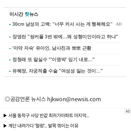
이시간
핫
뉴스
장영란 "쌍커풀 3번 밖에…왜 성형미인이라고 하냐"
'마약 자숙' 유아인, 남사친과 뽀뽀 근황
정청래 또 말실수 "'이명박' 임기 내로…"
유혜정, 자궁적출 수술 "여성성 잃는 것이…"
◎공감언론 뉴시스
hjkwon@newsis.com