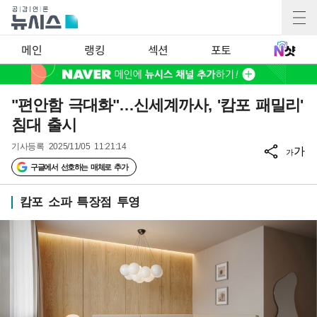
메인
랭킹
섹션
포토
"편안함 극대화"…신세계까사, '캄포 패밀리'
침대 출시
기사등록
2025/11/05 11:21:14
가
가
구글에서 선호하는 매체로 추가
캄포 소파 특장점 투영