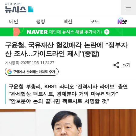
메인
랭킹
섹션
포토
구윤철, 국유재산 헐값매각 논란에 "정부자
산 조사…가이드라인 제시"(종합)
기사등록
2025/11/05 11:24:27
가
가
구글에서 선호하는 매체로 추가
구윤철 부총리, KBS1 라디오 '전격시사 라이브' 출연
"관세협상 팩트시트, 경제분야 거의 마무리돼가"
"안보분야 논의 끝나면 팩트시트 서명할 것"