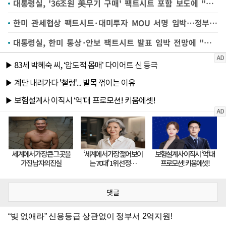
대통령실, '36조원 美무기 구매' 팩트시트 포함 보도에 "종합 검토해 결정"
한미 관세협상 팩트시트·대미투자 MOU 서명 임박…정부 간 최종 조율
대통령실, 한미 통상·안보 팩트시트 발표 임박 전망에 "조금 더 지켜봐야"
댓글