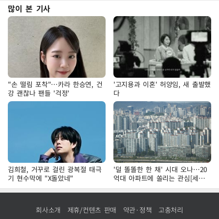
많이 본 기사
"손 떨림 포착"…카라 한승연, 건
'고지용과 이혼' 허양임, 새 출발했
강 괜찮나 팬들 '걱정'
다
김희철, 거꾸로 걸린 광복절 태극
'덜 똘똘한 한 채' 시대 오나…20
기 현수막에 "X돌았네"
억대 아파트에 쏠리는 관심[세제
개편, 그 이후②]
회사소개
제휴/컨텐츠 판매
약관·정책
고충처리