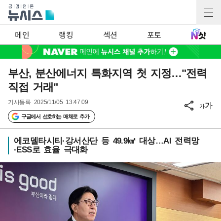
메인
랭킹
섹션
포토
부산, 분산에너지 특화지역 첫 지정…"전력
직접 거래"
기사등록
2025/11/05 13:47:09
가
가
구글에서 선호하는 매체로 추가
에코델타시티·강서산단 등 49.9㎢ 대상…AI 전력망
·ESS로 효율 극대화