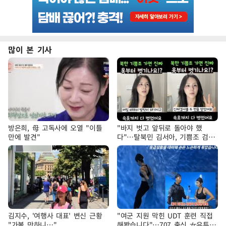
많이 본 기사
방은희, 母 고독사에 오열 "이틀
"바지 벗고 앞뒤로 돌아야 했
만에 발견"
다"…탈북민 김서아, 기쁨조 검사
수치심 회상
김지수, '여행사 대표' 변신 근황
"여군 지원 막힌 UDT 훈련 직접
"가볼 만하니…"
해봤습니다"…707 출신 女유튜버