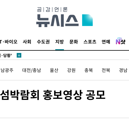
IT·바이오
사회
수도권
지방
문화
스포츠
연예
어"
·당황'
'
전남광주
대전/충남
울산
강원
충북
전북
경남
 혐의
감
 섬박람회 홍보영상 공모
 포착
라하라 격파
꺾인다"
 위협"