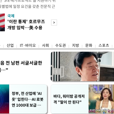
인 '3대 메가프로젝트'를 지원하기 위
별법에 일정 요건을 갖춘 전문직 근
간 법정 근로시간 규제에서 제외하는 것
국제
경제
 책임지는 장관이 견해차를 드러냈다.
'이란 통제' 호르무즈
실거주해야 절세
관은 메가특구법에 연장근로, 연구개
개방 임박…美 수용
울 전월세 매물 
 근로시간 특례, 탄력·선택적 근로제
할까
들듯
융
산업
IT·바이오
사회
수도권
지방
문화
스포츠
음 전 남편 서글서글한
…"
정부, 전 산업에 'AI
바다, 워터밤 공개저
옷' 입힌다…AI 로봇
격 "말이 안 된다"
연 1000대 보급 추
진