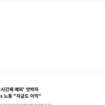
2시간제 예외' 엇박자
vs 노동 "지금도 이익"