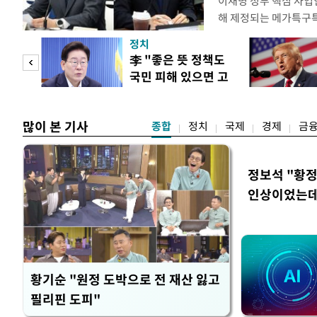
이재명 정부 핵심 사업
해 제정되는 메가특구특
로자에 대해 주 52시
정치
을 두고 산업과 노동을
"사적
李 "좋은 뜻 정책도
김정관 산업통상부 장
국민 피해 있으면 고
발(R&D) 인력에 대한
 차이
쳐야"
많이 본 기사
종합
정치
국제
경제
금
정보석 "황정
인상이었는데
황기순 "원정 도박으로 전 재산 잃고
필리핀 도피"