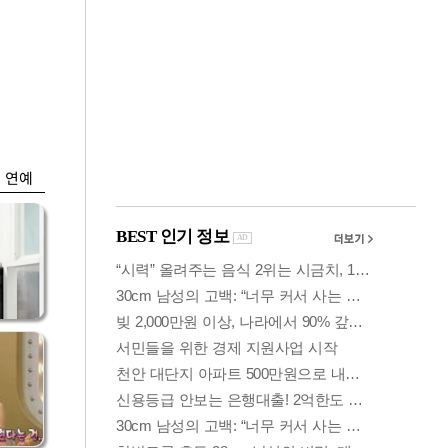
금융
…서
외국인 폭풍매도에
줄어
코스피 6200선 주저
앉아
연예