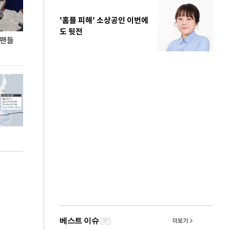
'홈플 피해' 소상공인 이번에
도 뒷전
 팬들
이 대통령, '청년 대책 속도 높여야…폭염 문제도
입추 코앞인데 전
총력 대응'