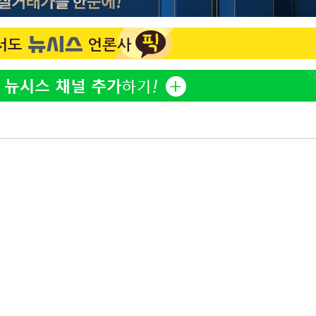
황기순 "원정 도박으로 전 
1
산 잃고 필리핀 도피"
 포착
라하라 격파
정보석 "황정음 전 남편 
2
꺾인다"
었는데…"
 위협"
정부, 전 산업에 'AI 옷' 
3
 수용할까
1000대 보급 추진
해 불가피"
바다, 워터밤 공개저격 "말
4
등 압수수색
월 중 예상
최준희, 또 성형수술 예고 
5
허지웅 "우리가 지지했던 
6
들었다"…형소법 개정에 
이승기 측 "차가원 전세금
7
사기 수법…엄벌 원해"