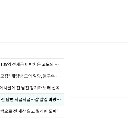
이승기 "차가원 105억 전세금 미반환은 고도의 사기"
"정청래 암살단 모집" 채팅방 모의 일당, 불구속 송치
 게시글에 전 남친 장기하 노래 선곡
정보석 "황정음 전 남편 서글서글…잘 살길 바랐는데"
도박으로 전 재산 잃고 필리핀 도피"