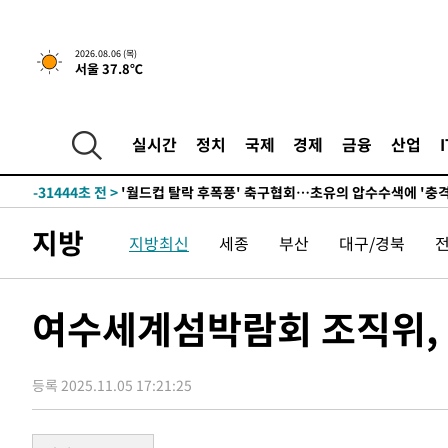
2026.08.06 (목)
서울 37.8℃
-4826초 전 >
서울 열대야 15일째 지속…비공식 '초열대야' 30도 넘어
-31996초 전 >
'낮 최고 39도' 불볕더위…한밤 열대야도 계속[내일날씨]
-31955초 전 >
[속보]7~9일 프로야구 3연전도 폭염 취소…11일 재개
실시간
정치
국제
경제
금융
산업
-31617초 전 >
"韓 외환시장 개입 관측 배경엔 美의 대한국 무역적자 있
-31444초 전 >
'월드컵 탈락 후폭풍' 축구협회…초유의 압수수색에 '충격
-31284초 전 >
서울 낮 37.9도, 올여름 최고치 경신…영등포 순간 '40도
지방
지방최신
세종
부산
대구/경북
-30846초 전 >
[속보]종합특검, 대검 추가 압수수색…내란 중요임무종사
-26941초 전 >
[속보]코스닥, 800p 회복…0.26% 오른 801.67 마감
-26871초 전 >
[속보]코스피, 301.88포인트(4.58%) 내린 6296.38 마
여수세계섬박람회 조직위,
-26736초 전 >
[속보]원·달러 환율, 0.7원 내린 1423.8원 마감
-24335초 전 >
"여기 떨어졌다"…다누리, 스페이스X 로켓 달 충돌 흔적
등록 2025.11.05 17:21:25
-21380초 전 >
손흥민, 5경기 연속골 실패…LAFC는 승부차기 끝 과달
-13981초 전 >
내일까지 39도 '펄펄'…기상청 "태풍 지나며 폭염 잠시 
-13618초 전 >
트럼프, 한국계 진보 주지사 후보 맹공…"공산주의가 최대