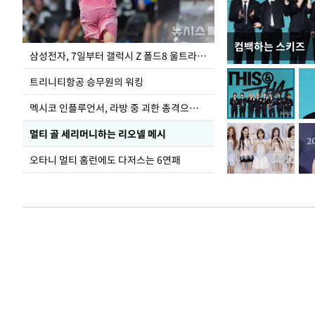
컴백하는 스키즈
입추 하루 앞둔 
삼성전자, 7일부터 갤럭시 Z 폴드8 울트라·폴드8·플립8 출시
폭염
트리니티항공 승무원의 워킹
멕시코 인플루언서, 라방 중 괴한 총격으로 사망
멀티 골 세리머니하는 리오넬 메시
오타니 멀티 홈런에도 다저스는 6연패