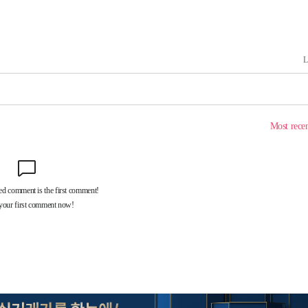
 수용할까
해 불가피"
등 압수수색
월 중 예상
어"
·당황'
'
 혐의
감