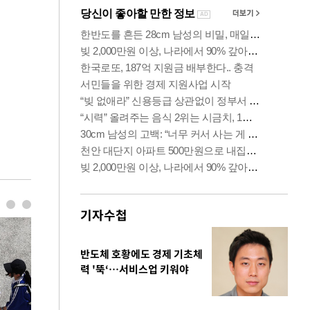
기자수첩
반도체 호황에도 경제 기초체
력 '뚝‘…서비스업 키워야