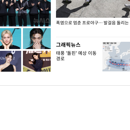
전남광주… 열화상 카메라에 담긴
폭염으로 멈춘 프로야구… 발걸음 돌리는
그래픽뉴스
태풍 '돌핀' 예상 이동
경로