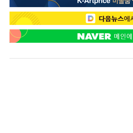
-24335초 전 >
"여기 떨어졌다"…다누리, 스페이스X 로켓 달 충돌 흔적
-21380초 전 >
손흥민, 5경기 연속골 실패…LAFC는 승부차기 끝 과달
-13981초 전 >
내일까지 39도 '펄펄'…기상청 "태풍 지나며 폭염 잠시 
-13618초 전 >
트럼프, 한국계 진보 주지사 후보 맹공…"공산주의가 최대
-13596초 전 >
"美간섭에 합의 지연"…트럼프, '이란 호르무즈 통제권'
-10116초 전 >
[속보]산업장관 "李정부, 원전 반대 안해…안정 전력 위
-8813초 전 >
[속보]경찰, '홍명보 선임 논란' 대한축구협회·축구회관 
-8200초 전 >
[속보]산업장관 "美무역법 제301조 과잉생산 결과 발표 8
-7993초 전 >
[속보]코스피 매도사이드카 발동…4%대 급락
-7265초 전 >
[속보]전남광주 초대 시민추천 부시장에 백승주·윤난실
-4826초 전 >
서울 열대야 15일째 지속…비공식 '초열대야' 30도 넘어