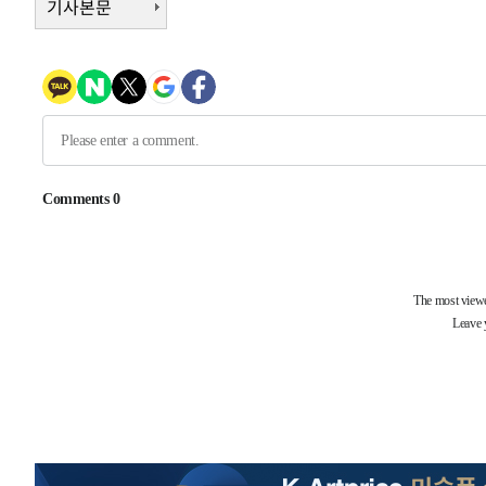
기사본문
-13596초 전 >
"美간섭에 합의 지연"…트럼프, '이란 호르무즈 통제권'
-10116초 전 >
[속보]산업장관 "李정부, 원전 반대 안해…안정 전력 위
-8813초 전 >
[속보]경찰, '홍명보 선임 논란' 대한축구협회·축구회관 
-8200초 전 >
[속보]산업장관 "美무역법 제301조 과잉생산 결과 발표 8
-7993초 전 >
[속보]코스피 매도사이드카 발동…4%대 급락
-7265초 전 >
[속보]전남광주 초대 시민추천 부시장에 백승주·윤난실
-4826초 전 >
서울 열대야 15일째 지속…비공식 '초열대야' 30도 넘어
-31996초 전 >
'낮 최고 39도' 불볕더위…한밤 열대야도 계속[내일날씨]
-31955초 전 >
[속보]7~9일 프로야구 3연전도 폭염 취소…11일 재개
-31617초 전 >
"韓 외환시장 개입 관측 배경엔 美의 대한국 무역적자 있
-31444초 전 >
'월드컵 탈락 후폭풍' 축구협회…초유의 압수수색에 '충격
-31284초 전 >
서울 낮 37.9도, 올여름 최고치 경신…영등포 순간 '40도
-30846초 전 >
[속보]종합특검, 대검 추가 압수수색…내란 중요임무종사
-26941초 전 >
[속보]코스닥, 800p 회복…0.26% 오른 801.67 마감
-26871초 전 >
[속보]코스피, 301.88포인트(4.58%) 내린 6296.38 마
-26736초 전 >
[속보]원·달러 환율, 0.7원 내린 1423.8원 마감