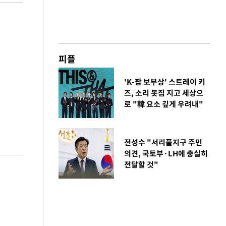
피플
'K-팝 보부상' 스트레이 키
즈, 소리 봇짐 지고 세상으
로 "韓 요소 깊게 우려내"
전성수 "서리풀지구 주민
의견, 국토부·LH에 충실히
전달할 것"