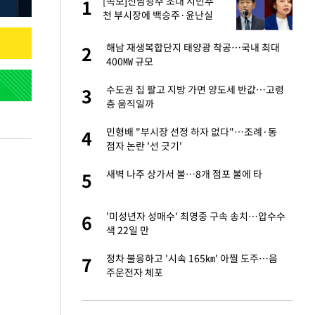
재
[속보]전남광주 초대 시민추
1
1
천 부시장에 백승주·윤난실
서글서글한 인상이
해남 재생복합단지 태양광 착공…국내 최대
2
2
400㎿ 규모
입힌다…AI 로봇 연
수도권 집 팔고 지방 가면 양도세 반값…고령
3
3
층 움직일까
이 안 된다"
민형배 "부시장 선정 하자 없다"…조례·동
4
4
점자 논란 '선 긋기'
"짝짝이 눈 탈출"
새벽 나주 상가서 불…8개 점포 불에 타
5
5
인간들이 이 꼴 만
'미성년자 성매수' 최영중 구속 송치…압수수
6
6
격한 반응
색 22일 만
 미반환은 고도의
정차 불응하고 '시속 165㎞' 아찔 도주…음
7
7
주운전자 체포