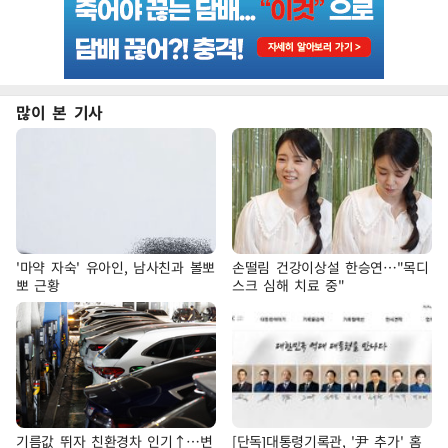
많이 본 기사
'마약 자숙' 유아인, 남사친과 볼뽀
손떨림 건강이상설 한승연…"목디
뽀 근황
스크 심해 치료 중"
기름값 뛰자 친환경차 인기↑…변
[단독]대통령기록관, '尹 추가' 홈