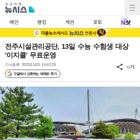
메인
랭킹
섹션
포토
전주시설관리공단, 13일 수능 수험생 대상
'이지콜' 무료운영
기사등록
2025/11/05 14:43:29
가
가
구글에서 선호하는 매체로 추가