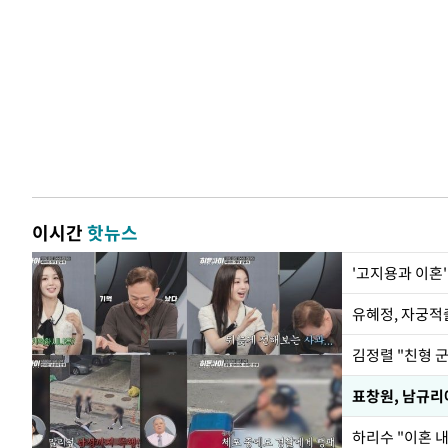
이시간
핫뉴스
'고지용과 이혼'
유혜정, 자궁적
김정렬 "친형 
하리수 "이혼 