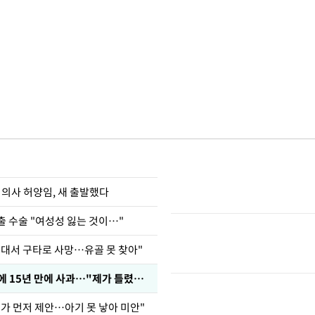
 의사 허양임, 새 출발했다
출 수술 "여성성 잃는 것이…"
군대서 구타로 사망…유골 못 찾아"
표창원, 남규리에 15년 만에 사과…"제가 틀렸습니다"
내가 먼저 제안…아기 못 낳아 미안"