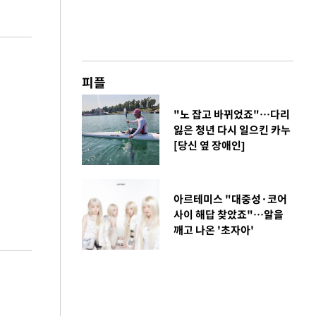
피플
"노 잡고 바뀌었죠"…다리
잃은 청년 다시 일으킨 카누
[당신 옆 장애인]
아르테미스 "대중성·코어
사이 해답 찾았죠"…알을
깨고 나온 '초자아'