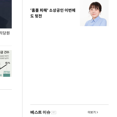
'홈플 피해' 소상공인 이번에
도 뒷전
권리당원
무더위 잊는 도심형 여름 축제 '2026 서울 바캉스
용산어린이정원 앞
페스티벌'