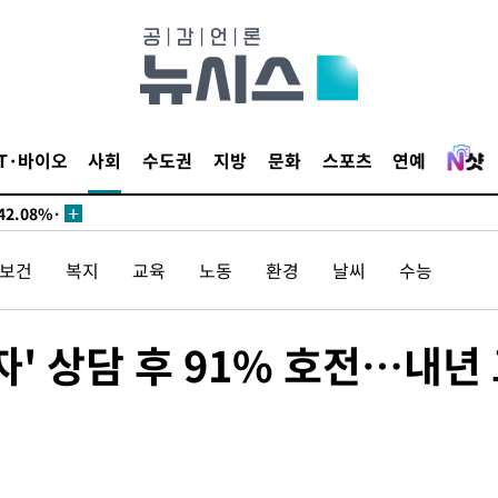
서미화·한
1위… 정청
IT·바이오
사회
수도권
지방
문화
스포츠
연예
2.08%·
해 뛸 것"
리
/보건
복지
교육
노동
환경
날씨
수능
씨]
해 아틀레티
자' 상담 후 91% 호전…내년