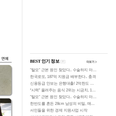
금융
시
다시 뛰는 코스닥…
'들
ETF 수익률 상위권
찍어
연예