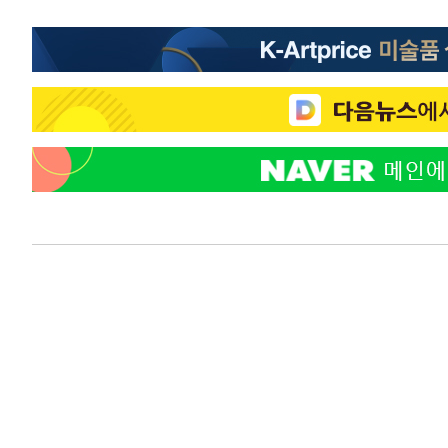
2시간 전 >
강릉에 시간당 81.4㎜ 물폭탄…도로 잠기고 담벼락 붕괴
4시간 전 >
백운산서 80년근 천종산삼 9뿌리 발견…감정가 1.3억원
4시간 전 >
선재도서 해루질 나섰다 실종 60대, 닷새 만에 숨진 채 발견
5시간 전 >
남자 농구, 나고야 아시안게임서 '홈팀' 일본과 한일전
5시간 전 >
여수 오동도 해상서 모터보트 전복…1명 사망·1명 실종
6시간 전 >
극한폭염 한풀 꺾이지만…'낮 최고 35도' 무더위, 열대야 계
날씨]
7시간 전 >
축구협회 "압수수색·성접대 논란 사과…쇄신의 기회로 삼겠
7시간 전 >
[속보]'압수수색·성접대 논란' 축구협회 "실망과 걱정 안겨드
11시간 전 >
'최고 37도' 폭염 지속…강원동해안 최대 150㎜ 비
12시간 전 >
[속보]뉴욕증시 상승 마감…S&P 0.6% 나스닥 1.3%↑