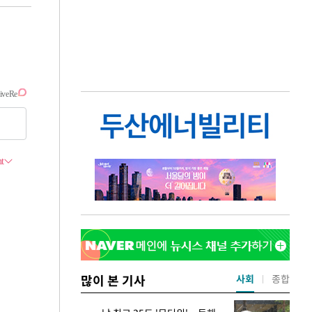
많이 본 기사
사회
종합