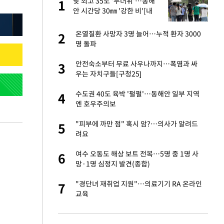
절
낮 최고 35도 '무더위'…동해
1
1
"
안 시간당 30㎜ '강한 비'[내
일날씨]
승연, 건강 괜찮나
온열질환 사망자 3명 늘어…누적 환자 3000
2
2
명 돌파
근조화환, 왜?[뉴
안전숙소부터 무료 사우나까지…폭염과 싸
3
3
우는 자치구들[구청25]
 다 죽어"…전세금
수도권 40도 육박 '펄펄'…동해안 일부 지역
4
4
엔 호우주의보
백 "여성성을 잃는
"피부에 까만 점" 혹시 암?…의사가 알려드
5
5
려요
원하는 마음 느꼈고,
여수 오동도 해상 보트 전복…5명 중 1명 사
6
6
코 이적"
망·1명 심정지 발견(종합)
당원투표 누적 득표율
"경단녀 재취업 지원"…의료기기 RA 온라인
7
7
44.56%
교육