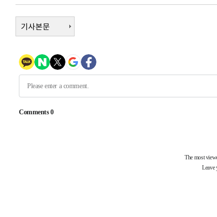
5시간 전 >
여수 오동도 해상서 모터보트 전복…1명 사망·1명 실종
6시간 전 >
기사본문
극한폭염 한풀 꺾이지만…'낮 최고 35도' 무더위, 열대야 계
날씨]
7시간 전 >
축구협회 "압수수색·성접대 논란 사과…쇄신의 기회로 삼겠
7시간 전 >
[속보]'압수수색·성접대 논란' 축구협회 "실망과 걱정 안겨드
11시간 전 >
'최고 37도' 폭염 지속…강원동해안 최대 150㎜ 비
12시간 전 >
[속보]뉴욕증시 상승 마감…S&P 0.6% 나스닥 1.3%↑
-13772초 전 >
이란 "호르무즈 재개방 합의 근접…美 배상 선행돼야"
-4819초 전 >
[속보]與최고위원 제주·인천 순회경선…박선원·최민희·
민수·김용 순
-4772초 전 >
[속보]김민석, 與 전대 당원투표 누적 득표율 45.42%로 
래 44.56%
-4054초 전 >
[속보]與 대표 경선 제주·인천 당원투표…金 47.75%·鄭 4
宋 10.17%
-3588초 전 >
이강인 "아틀레티코 이적 기뻐…등번호 7번 의미보단 팀 위
-3523초 전 >
[속보]與 당대표 경선, 제주·인천 권리당원 투표 김민석 승
45분 전 >
낮 최고 35도 '무더위'…동해안 시간당 30㎜ '강한 비'[내일날
57분 전 >
[속보]이강인 "감독님이 원하는 마음 느꼈고, 많은 트로피 원
코 이적"
1시간 전 >
수도권 40도 육박 '펄펄'…동해안 일부 지역엔 호의주의보
1시간 전 >
온열질환 사망자 3명 늘어…누적 환자 3000명 돌파