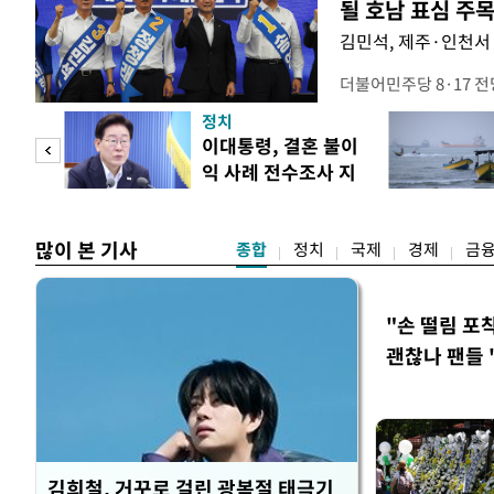
될 호남 표심 주
김민석, 제주·인천서 
더불어민주당 8·17 
보가 8일 제주·인천 지
정치
다. 앞서 정청래 후보
희망
이대통령, 결혼 불이
·울산·경남 경선에서 1
각"
익 사례 전수조사 지
제주·인천 경선에서 이기
시
만 두 후보 간 누적 득표
많이 본 기사
종합
정치
국제
경제
금
"손 떨림 포
괜찮나 팬들 
김희철, 거꾸로 걸린 광복절 태극기