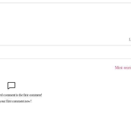
속[다음주
다"
려 죄송"
서미화·한
1위… 정청
2.08%·
해 뛸 것"
리
씨]
해 아틀레티