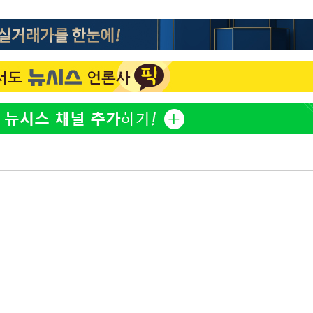
김희철, 거꾸로 걸린 광복
1
태극기 현수막에 "X돌았네
"손 떨림 포착"…카라 한
2
팬들 '걱정'
용산어린이정원 앞 즐비한 
3
시스Pic]
속[다음주
차가원 "○○○ 까면 주변
4
다"
미반환 속 녹취 폭로 파장
려 죄송"
유혜정, 자궁적출 수술 고
5
것이…"
[속보]이강인 "감독님이 
6
많은 트로피 원해 아틀레티
[속보]김민석, 與 전대 
7
45.42%로 1위… 정청래 