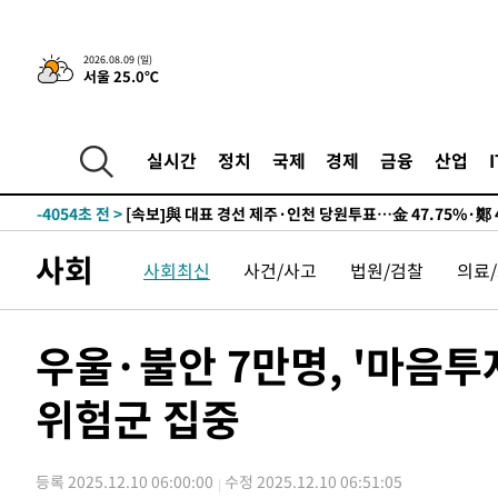
12시간 전 >
[속보]뉴욕증시 상승 마감…S&P 0.6% 나스닥 1.3%↑
2026.08.09 (일)
서울 25.0℃
-13772초 전 >
이란 "호르무즈 재개방 합의 근접…美 배상 선행돼야"
-4819초 전 >
[속보]與최고위원 제주·인천 순회경선…박선원·최민희·
민수·김용 순
-4772초 전 >
[속보]김민석, 與 전대 당원투표 누적 득표율 45.42%로 
실시간
정치
국제
경제
금융
산업
래 44.56%
-4054초 전 >
[속보]與 대표 경선 제주·인천 당원투표…金 47.75%·鄭 4
宋 10.17%
-3588초 전 >
이강인 "아틀레티코 이적 기뻐…등번호 7번 의미보단 팀 위
-3523초 전 >
[속보]與 당대표 경선, 제주·인천 권리당원 투표 김민석 승
사회
사회최신
사건/사고
법원/검찰
의료
45분 전 >
낮 최고 35도 '무더위'…동해안 시간당 30㎜ '강한 비'[내일날
57분 전 >
[속보]이강인 "감독님이 원하는 마음 느꼈고, 많은 트로피 원
코 이적"
1시간 전 >
수도권 40도 육박 '펄펄'…동해안 일부 지역엔 호의주의보
우울·불안 7만명, '마음투
1시간 전 >
온열질환 사망자 3명 늘어…누적 환자 3000명 돌파
위험군 집중
2시간 전 >
강릉에 시간당 81.4㎜ 물폭탄…도로 잠기고 담벼락 붕괴
4시간 전 >
백운산서 80년근 천종산삼 9뿌리 발견…감정가 1.3억원
4시간 전 >
선재도서 해루질 나섰다 실종 60대, 닷새 만에 숨진 채 발견
등록 2025.12.10 06:00:00
수정 2025.12.10 06:51:05
5시간 전 >
남자 농구, 나고야 아시안게임서 '홈팀' 일본과 한일전