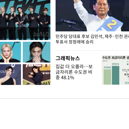
슨 일이? [뉴시스국회토pic]
민주당 당대표 후보 김민석, 제주·인천 
투표서 정청래에 승리
그래픽뉴스
집값 더 오를라…보
금자리론 수도권 비
중 48.1%