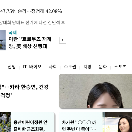
목
47.75% 승리…정청래 42.08%
전당대회 당대표 선거에 나선 김민석 후
역 순회경선에서 '누적 1위'를 탈환했
국제
경제
 우세 지역으로 점쳐졌던 충청권과 부산
이란 "호르무즈 재개
세계식량가격 다
승 1패를 주고 받은 김 후보는 이날
방, 美 배상 선행돼
상승…곡물·설탕 
며 '2승 1패'로 앞서가게 됐다. 다
야"
썩'
율 차이가 '0.86%p'에 불과
융
산업
IT·바이오
사회
수도권
지방
문화
스포츠
착"…카라 한승연, 건강
'걱정'
용산어린이정원 앞
차가원 "○○○ 까
즐비한 근조화환,
면 주변 다 죽어"…