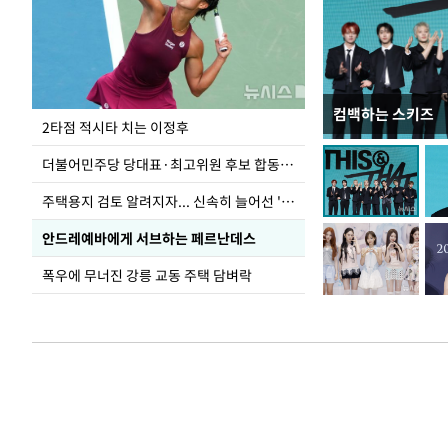
컴백하는 스키즈
이번주 국회에는 무
2타점 적시타 치는 이정후
더불어민주당 당대표·최고위원 후보 합동연설회
주택용지 검토 알려지자... 신속히 늘어선 '근조화환'
안드레예바에게 서브하는 페르난데스
폭우에 무너진 강릉 교동 주택 담벼락