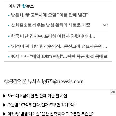
이시간
핫
뉴스
방은희, 母 고독사에 오열 "이틀 만에 발견"
한국 떠난 김지수, 프라하 여행사 차렸다더니…
'가성비 워터밤' 한강수영장…문신고객·성묘사음원 민원
46세 바다 "매일 10km 런닝"…탄탄 복근 핫걸 몸매로
◎공감언론 뉴시스
fgl75@newsis.com