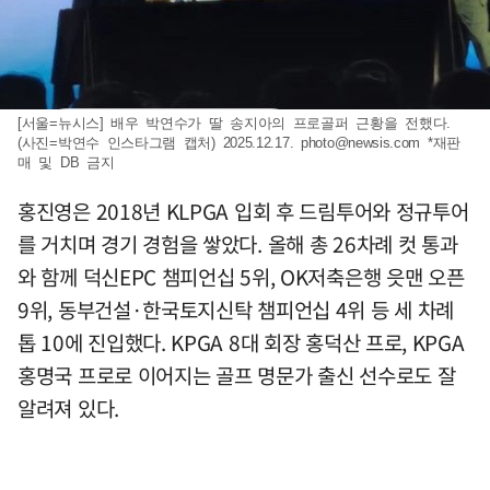
[서울=뉴시스] 배우 박연수가 딸 송지아의 프로골퍼 근황을 전했다.
(사진=박연수 인스타그램 캡처) 2025.12.17.
photo@newsis.com
*재판
매 및 DB 금지
홍진영은 2018년 KLPGA 입회 후 드림투어와 정규투어
를 거치며 경기 경험을 쌓았다. 올해 총 26차례 컷 통과
와 함께 덕신EPC 챔피언십 5위, OK저축은행 읏맨 오픈
9위, 동부건설·한국토지신탁 챔피언십 4위 등 세 차례
톱 10에 진입했다. KPGA 8대 회장 홍덕산 프로, KPGA
홍명국 프로로 이어지는 골프 명문가 출신 선수로도 잘
알려져 있다.