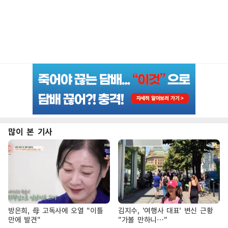
많이 본 기사
방은희, 母 고독사에 오열 "이틀
김지수, '여행사 대표' 변신 근황
만에 발견"
"가볼 만하니…"