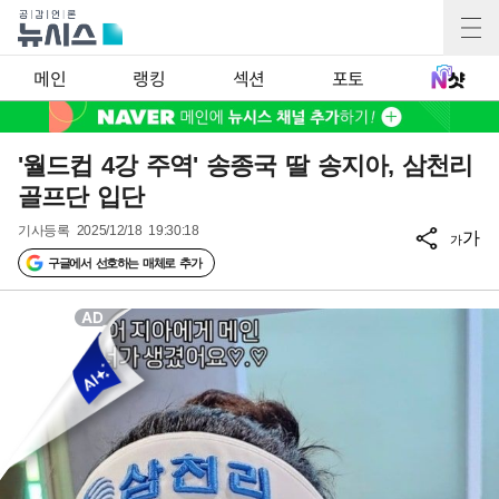
메인
랭킹
섹션
포토
'월드컵 4강 주역' 송종국 딸 송지아, 삼천리
골프단 입단
기사등록
2025/12/18 19:30:18
가
가
구글에서 선호하는 매체로 추가