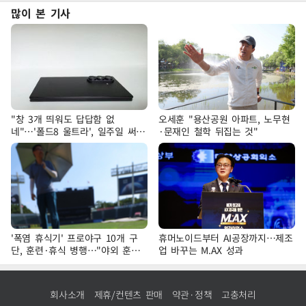
많이 본 기사
"창 3개 띄워도 답답함 없
오세훈 "용산공원 아파트, 노무현
네"…'폴드8 울트라', 일주일 써보
·문재인 철학 뒤집는 것"
니
'폭염 휴식기' 프로야구 10개 구
휴머노이드부터 AI공장까지…제조
단, 훈련·휴식 병행…"야외 훈련
업 바꾸는 M.AX 성과
해도 안전 최우선"
회사소개
제휴/컨텐츠 판매
약관·정책
고충처리