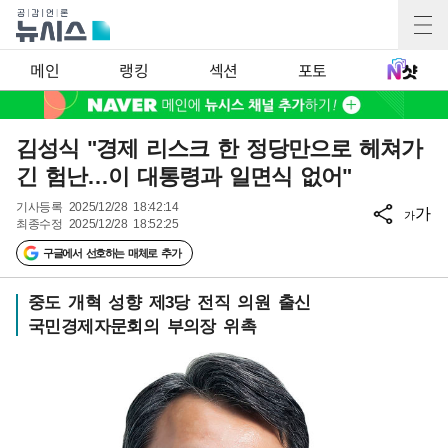
메인
랭킹
섹션
포토
김성식 "경제 리스크 한 정당만으로 헤쳐가
긴 험난…이 대통령과 일면식 없어"
기사등록
2025/12/28 18:42:14
가
가
최종수정
2025/12/28 18:52:25
구글에서 선호하는 매체로 추가
중도 개혁 성향 제3당 전직 의원 출신
국민경제자문회의 부의장 위촉