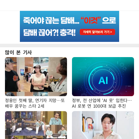
많이 본 기사
정웅인 첫째 딸, 연기자 지망…또
정부, 전 산업에 'AI 옷' 입힌다…
배우 꿈꾸는 스타 2세
AI 로봇 연 1000대 보급 추진