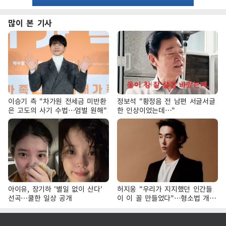
많이 본 기사
이승기 측 "차가원 전세금 미반환
정보석 "황정음 전 남편 서글서글
은 고도의 사기 수법…엄벌 원해"
한 인상이었는데…"
아이유, 장기하 '별일 없이 산다'
허지웅 "우리가 지지했던 인간들
선곡…쿨한 일상 공개
이 이 꼴 만들었다"…형소법 개정
에 격한 반응