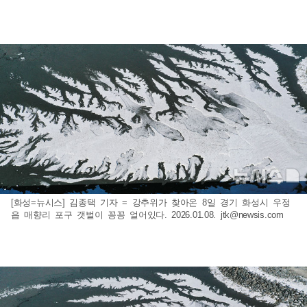
[화성=뉴시스] 김종택 기자 = 강추위가 찾아온 8일 경기 화성시 우정
읍 매향리 포구 갯벌이 꽁꽁 얼어있다. 2026.01.08.
jtk@newsis.com