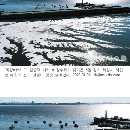
[화성=뉴시스] 김종택 기자 = 강추위가 찾아온 8일 경기 화성시 서신
면 매향리 포구 갯벌이 꽁꽁 얼어있다. 2026.01.08.
jtk@newsis.com