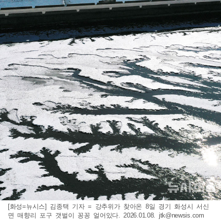
[화성=뉴시스] 김종택 기자 = 강추위가 찾아온 8일 경기 화성시 서신
면 매향리 포구 갯벌이 꽁꽁 얼어있다. 2026.01.08.
jtk@newsis.com