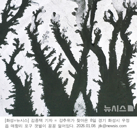
[화성=뉴시스] 김종택 기자 = 강추위가 찾아온 8일 경기 화성시 우정
읍 매향리 포구 갯벌이 꽁꽁 얼어있다. 2026.01.08.
jtk@newsis.com