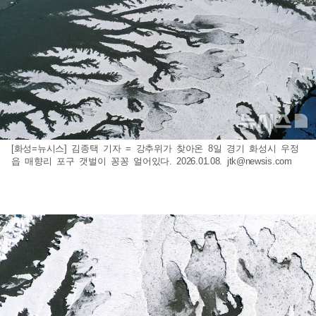
[화성=뉴시스] 김종택 기자 = 강추위가 찾아온 8일 경기 화성시 우정
읍 매향리 포구 갯벌이 꽁꽁 얼어있다. 2026.01.08.
jtk@newsis.com