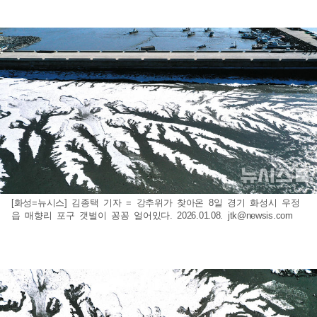
[화성=뉴시스] 김종택 기자 = 강추위가 찾아온 8일 경기 화성시 우정
읍 매향리 포구 갯벌이 꽁꽁 얼어있다. 2026.01.08.
jtk@newsis.com