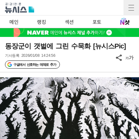
메인
랭킹
섹션
포토
동장군이 갯벌에 그린 수묵화 [뉴시스Pic]
기사등록
2026/01/08 14:24:56
가
가
구글에서 선호하는 매체로 추가