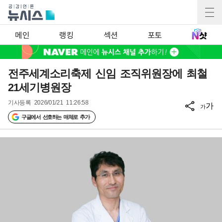
메인
랭킹
섹션
포토
전주세계소리축제 신임 조직위원장에 최철
21세기병원장
기사등록
2026/01/21 11:26:58
가
가
구글에서 선호하는 매체로 추가