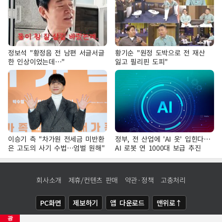
정보석 "황정음 전 남편 서글서글
황기순 "원정 도박으로 전 재산
한 인상이었는데…"
잃고 필리핀 도피"
이승기 측 "차가원 전세금 미반환
정부, 전 산업에 'AI 옷' 입힌다…
은 고도의 사기 수법…엄벌 원해"
AI 로봇 연 1000대 보급 추진
회사소개
제휴/컨텐츠 판매
약관·정책
고충처리
PC화면
제보하기
앱 다운로드
맨위로↑
광