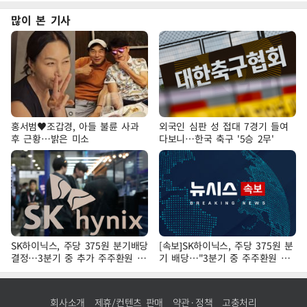
많이 본 기사
홍서범♥조갑경, 아들 불륜 사과
외국인 심판 성 접대 7경기 들여
후 근황…밝은 미소
다보니…한국 축구 '5승 2무'
SK하이닉스, 주당 375원 분기배당
[속보]SK하이닉스, 주당 375원 분
결정…3분기 중 추가 주주환원 발
기 배당…"3분기 중 주주환원 방
표
안 확정"
회사소개
제휴/컨텐츠 판매
약관·정책
고충처리