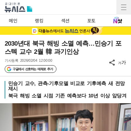
메인
랭킹
섹션
포토
2030년대 북극 해빙 소멸 예측…민승기 포
스텍 교수 2월 韓 과기인상
기사등록
2026/02/04 12:00:00
가
가
구글에서 선호하는 매체로 추가
민승기 교수, 관측-기후모델 비교로 기후예측 새 전망
제시
북극 해빙 소멸 시점 기존 예측보다 10년 이상 앞당겨