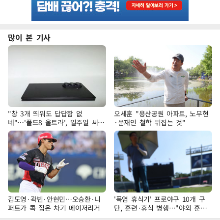
많이 본 기사
"창 3개 띄워도 답답함 없
오세훈 "용산공원 아파트, 노무현
네"…'폴드8 울트라', 일주일 써보
·문재인 철학 뒤집는 것"
니
김도영·곽빈·안현민…오승환·니
'폭염 휴식기' 프로야구 10개 구
퍼트가 콕 집은 차기 메이저리거
단, 훈련·휴식 병행…"야외 훈련
해도 안전 최우선"