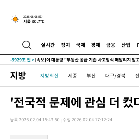
2026.08.08 (토)
서울 30.7℃
3시간 전 >
[속보]규제합리화위원회 부위원장에 김태유 서울대 공대 교
후임
-17479초 전 >
이강인, 폭염 속 AT마드리드 첫 훈련…80명 식사 대접까
-14618초 전 >
미 사업체 일자리, 7월에 2.3만개 순감하고 그 전 2개월 1
실시간
정치
국제
경제
금융
산업
하향수정 (2보)
-14066초 전 >
[속보] 미 사업체, 일자리 7월에 2.3만 개 줄어…실업률은
↓
-9929초 전 >
[속보]이 대통령 "부동산 공급 기존 사고방식 매달리지 말
실천"
-9014초 전 >
이란, "오만과 '중앙 단일 루트' 합의…북쪽 인바운드·남
지방
지방최신
세종
부산
대구/경북
드는 임시"
-582초 전 >
"낮 기온 소폭 하락"…수도권 폭염중대경보, 폭염경보로 하
-546초 전 >
[속보]이 대통령, '호우피해' 안동·의성 관할 4개 면 특별재
포
-509초 전 >
[단독]중수청 지원 검사들, 정원 초과 시 낮은 계급 임용…희
'전국적 문제에 관심 더 컸
수도
25분 전 >
낮 최고 37도 찜통더위…곳곳 소나기·강원 많은 비[내일날씨]
53분 전 >
SK하이닉스, 용인·청주 팹에 54조 투자…"AI 메모리 수요 선
등록 2026.02.04 15:43:50
수정 2026.02.04 17:12:24
1시간 전 >
여자배구 이재영·이다영 자매, 아제르바이잔 투란VC 입단
1시간 전 >
외국인 심판 성 접대 7경기 들여다보니…한국 축구 '5승 2무'
2시간 전 >
[속보]코스닥, 2.86포인트(0.36%) 내린 798.81마감