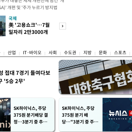
정부가 내놓은 세제 개편안에 담긴 '개
)' 개편 및 '주가 누르기 방지법
것을 지시했다. 이 대통령은 이날 참모
국제
경제
서 ISA 개편 방안 및 주가 누르기 방
美 '고용쇼크'…7월
수도권 고용 급랭
들의 반발 등에 대한 내용을 보고 받
일자리 2만3000개
전국 취업자 10명
대통령은 ISA 개편안과
감소
1명뿐
융
산업
IT·바이오
사회
수도권
지방
문화
스포츠
성 접대 7경기 들여다보
'5승 2무'
SK하이닉스, 주당
SK하이닉스, 주당
375원 분기배당 결
375원 분기 배
정…3분기 중 추가
당…"3분기 중 주주
주주환원 발표
환원 방안 확정"