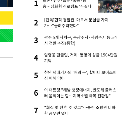
 사
드론·우주·웹툰·목공·방
1
1
송…심화형 진로캠프 '꿈길나
래'
경기 들여다보니…한
[단독]현직 경찰관, 마트서 분실물 가져
2
2
가…"돌려주려했다"
 분기배당 결정…3
광주 5개 자치구, 동광주시·서광주시 등 5개
3
3
표
시 전환 추진(종합)
75원 분기 배
임영웅 팬클럽, 거제·통영에 성금 1504만원
4
4
방안 확정"
기탁
안…이동 용이한 장
천안 택배기사의 '매의 눈', 할머니 보이스피
5
5
싱 피해 막아
…"배우가 내 길 아
이 대통령 "해남 청정에너지, 반도체 클러스
6
6
터 움직이는 힘…지역소멸 극복 전환점"
 밥 사줘…상대 주장
"회식 몇 번 한 것 갖고"…숨진 소방관 비하
7
7
한 공무원 덜미