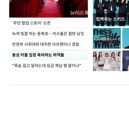
컴백하는 스키즈
지석천 뒤덮은 
'무민 팝업 스토어' 오픈
녹색 빛깔 띄는 동복호…저수율은 절반 남짓
반정부 시위대와 대치한 아르헨티나 경찰
동성 커플 입장 축하하는 하객들
"목숨 걸고 일하는데 임금 체납 웬 말이냐"