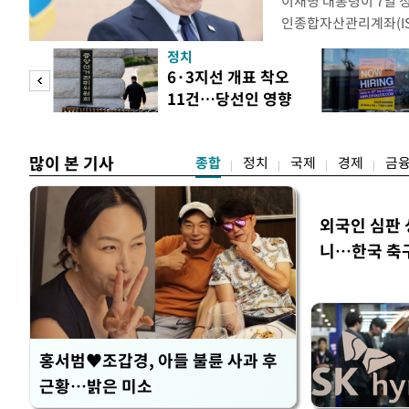
이재명 대통령이 7일 
인종합자산관리계좌(ISA
안'을 전면 재검토 할 
정치
들과의 상황 점검 회의에
 두
6·3지선 개표 착오
지법안을 둘러싼 투자자
11건…당선인 영향
았다. 이 자리에서 이 
 정도
없어
많이 본 기사
종합
정치
국제
경제
금
외국인 심판 
니…한국 축구 
홍서범♥조갑경, 아들 불륜 사과 후
근황…밝은 미소