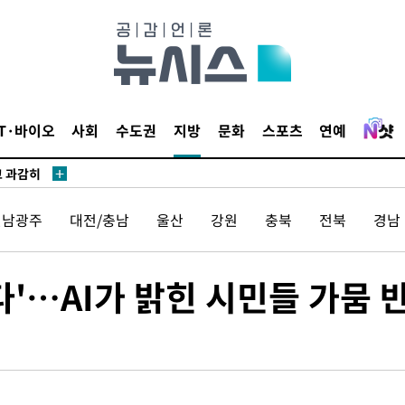
수…이병태
지(종합)
0.3만개
IT·바이오
사회
수도권
지방
문화
스포츠
연예
 4.1%로
고 과감히
쪽 아웃바운
전남광주
대전/충남
울산
강원
충북
전북
경남
향
난지역 선
망지 못 갈
다'…AI가 밝힌 시민들 가뭄 
제 대응"