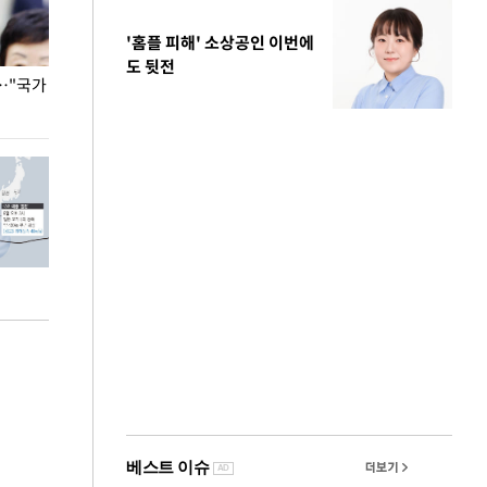
'홈플 피해' 소상공인 이번에
도 뒷전
…"국가
홈플러스, 67개 점포 가오픈… 13일 정식 개장
오세훈 서울시장,
환경 점검