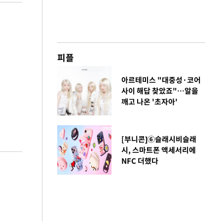
피플
아르테미스 "대중성·코어
사이 해답 찾았죠"…알을
깨고 나온 '초자아'
[부니콘]⑥슬래시비슬래
시, 스마트폰 액세서리에
NFC 더했다