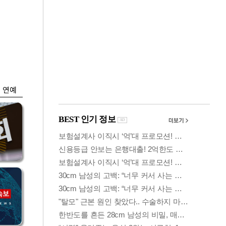
금융
…
두나무, 경찰청 '압수
 중
가상자산' 관리한다
연예