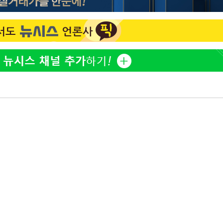
홍서범♥조갑경, 아들 불륜
1
과 후 근황…밝은 미소
제 대응"
외국인 심판 성 접대 7
2
국 축구 '5승 2무'
SK하이닉스, 주당 375원
3
쳐
분기 중 추가 주주환원 발
[속보]SK하이닉스, 주당 3
4
당…"3분기 중 주주환원 
기소
與 황희 "버스 하우스 제
5
점도 있을 것"
수…이병태
최성원, 백혈병 두 번 투병
6
닌가 싶었다"
황정민 20년 팬 "내게도
7
틀리다 확신"