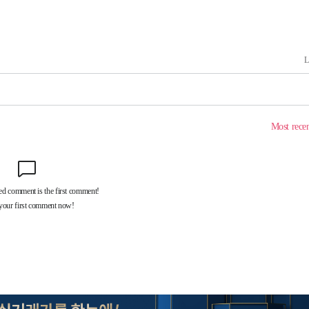
쳐
기소
수…이병태
지(종합)
0.3만개
 4.1%로
고 과감히
쪽 아웃바운
향
난지역 선
망지 못 갈