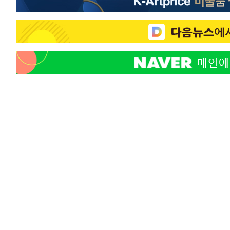
53분 전 >
SK하이닉스, 용인·청주 팹에 54조 투자…"AI 메모리 수요 선
1시간 전 >
여자배구 이재영·이다영 자매, 아제르바이잔 투란VC 입단
1시간 전 >
외국인 심판 성 접대 7경기 들여다보니…한국 축구 '5승 2무'
2시간 전 >
[속보]코스닥, 2.86포인트(0.36%) 내린 798.81마감
2시간 전 >
[속보]코스피, 6200선 약보합…0.60% 내린 6258.77에 마
2시간 전 >
[속보]원·달러 환율, 7.7원 내린 1416.1원 마감
2시간 전 >
[속보] 노원서 40.1도 관측…서울, 2018년 이후 첫 40도
2시간 전 >
[속보]종합특검, '계엄 수용공간 확보' 신용해 前교정본부장 
3시간 전 >
외신들도 주목한 韓축구 파문…"국민적 공분에 수사 재개"
3시간 전 >
11시간 압수수색에 성접대 파문까지…'쑥대밭' 된 축구협회
3시간 전 >
[속보]규제합리화위원회 부위원장에 김태유 서울대 공대 교
후임