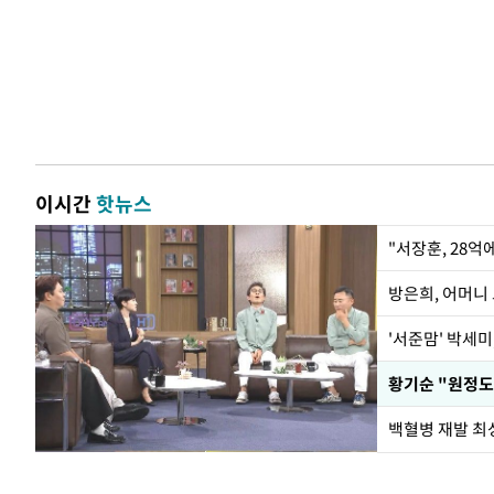
이시간
핫뉴스
"서장훈, 28억
방은희, 어머니 
'서준맘' 박세미
황기순 "원정도
백혈병 재발 최성