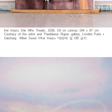
Kei Imazu She Who Treads, 2026, Oil on canvas 194 x 97 cm
Courtesy of the artist and Thaddaeus Ropac gallery, London Paris •
Salzburg Milan Seoul ©Kei Imazu *재판매 및 DB 금지