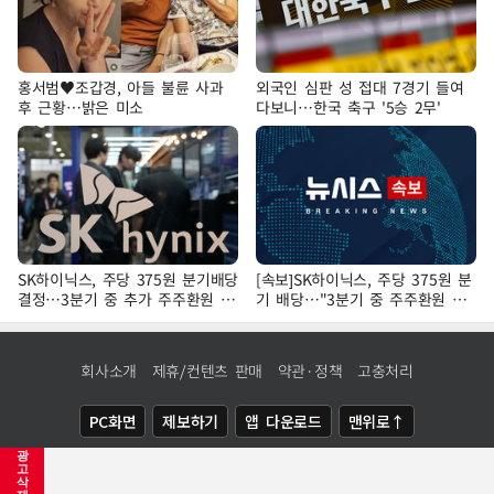
홍서범♥조갑경, 아들 불륜 사과
외국인 심판 성 접대 7경기 들여
후 근황…밝은 미소
다보니…한국 축구 '5승 2무'
SK하이닉스, 주당 375원 분기배당
[속보]SK하이닉스, 주당 375원 분
결정…3분기 중 추가 주주환원 발
기 배당…"3분기 중 주주환원 방
표
안 확정"
회사소개
제휴/컨텐츠 판매
약관·정책
고충처리
PC화면
제보하기
앱 다운로드
맨위로↑
광
COPYRIGHTⓒ
NEWSIS
ALL RIGHTS RESERVED.
고
삭