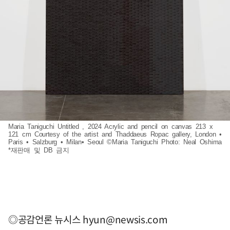
Maria Taniguchi Untitled , 2024 Acrylic and pencil on canvas 213 x
121 cm Courtesy of the artist and Thaddaeus Ropac gallery, London •
Paris • Salzburg • Milan• Seoul ©Maria Taniguchi Photo: Neal Oshima
*재판매 및 DB 금지
◎공감언론 뉴시스
hyun@newsis.com