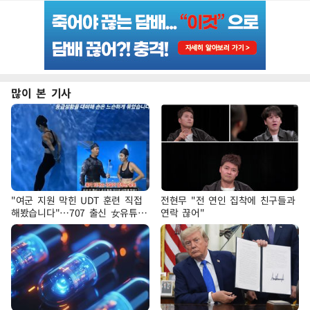
많이 본 기사
"여군 지원 막힌 UDT 훈련 직접
전현무 "전 연인 집착에 친구들과
해봤습니다"…707 출신 女유튜버
연락 끊어"
'완벽 소화'