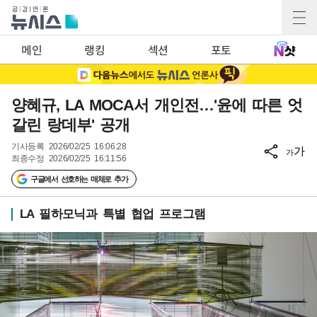
메인
랭킹
섹션
포토
양혜규, LA MOCA서 개인전…'윤에 따른 엇
갈린 랑데부' 공개
기사등록
2026/02/25 16:06:28
가
가
최종수정
2026/02/25 16:11:56
구글에서 선호하는 매체로 추가
LA 필하모닉과 특별 협업 프로그램