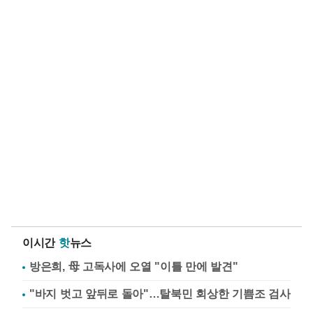
이시간
핫
뉴스
방은희, 母 고독사에 오열 "이틀 만에 발견"
"바지 벗고 앞뒤로 돌아"…탈북민 회상한 기쁨조 검사