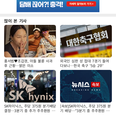
많이 본 기사
홍서범♥조갑경, 아들 불륜 사과
외국인 심판 성 접대 7경기 들여
후 근황…밝은 미소
다보니…한국 축구 '5승 2무'
SK하이닉스, 주당 375원 분기배당
[속보]SK하이닉스, 주당 375원 분
결정…3분기 중 추가 주주환원 발
기 배당…"3분기 중 주주환원 방
표
안 확정"