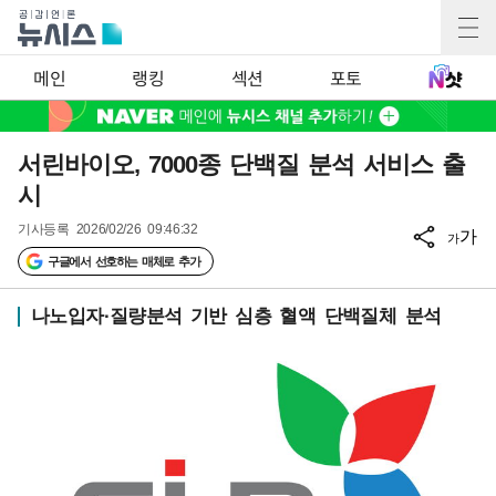
메인
랭킹
섹션
포토
서린바이오, 7000종 단백질 분석 서비스 출
시
기사등록
2026/02/26 09:46:32
가
가
구글에서 선호하는 매체로 추가
나노입자·질량분석 기반 심층 혈액 단백질체 분석