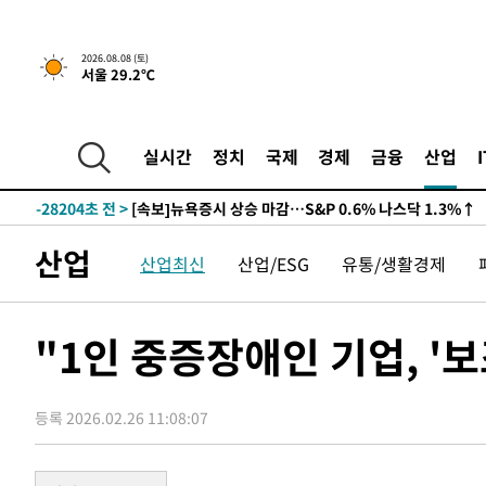
2026.08.08 (토)
서울 29.2℃
실시간
정치
국제
경제
금융
산업
-28204초 전 >
[속보]뉴욕증시 상승 마감…S&P 0.6% 나스닥 1.3%↑
산업
산업최신
산업/ESG
유통/생활경제
"1인 중증장애인 기업, '
등록 2026.02.26 11:08:07