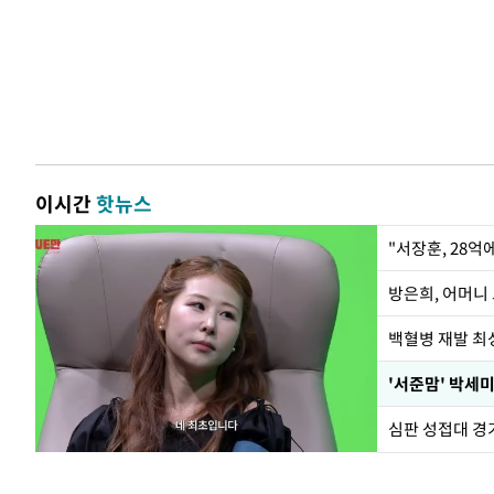
이시간
핫뉴스
"서장훈, 28억
방은희, 어머니 
백혈병 재발 최성
'서준맘' 박세미