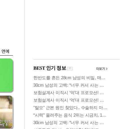
금융
…
두나무, 경찰청 '압수
 중
가상자산' 관리한다
연예