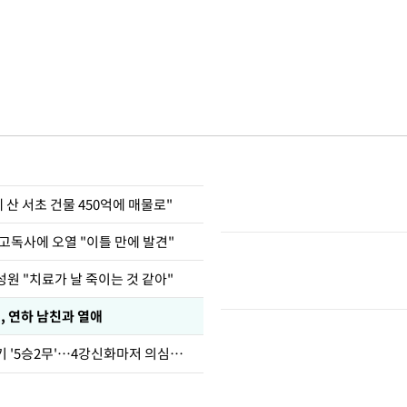
에 산 서초 건물 450억에 매물로"
고독사에 오열 "이틀 만에 발견"
원 "치료가 날 죽이는 것 같아"
, 연하 남친과 열애
심판 성접대 경기 '5승2무'…4강신화마저 의심받아