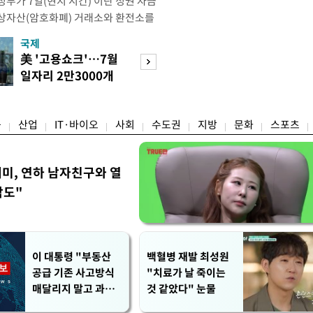
부가 7일(현지 시간) 이란 정권 자금
상자산(암호화폐) 거래소와 환전소를
재무부 해외자산통제국(OFAC)은 이날
국제
경제
) 자금 조달에 이용된 디지털 자산 거
美 '고용쇼크'…7월
수도권 고용 급랭
유 판매 대금 회수에 동원된 환전 네
일자리 2만3000개
전국 취업자 10명
고 밝혔다. 동유럽 조지아
감소
1명뿐
융
산업
IT·바이오
사회
수도권
지방
문화
스포츠
세미, 연하 남자친구와 열
각도"
이 대통령 "부동산
백혈병 재발 최성원
공급 기존 사고방식
"치료가 날 죽이는
매달리지 말고 과감
것 같았다" 눈물
히 실천"