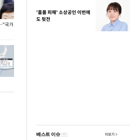
'홈플 피해' 소상공인 이번에
도 뒷전
…"국가
홈플러스, 67개 점포 가오픈… 13일 정식 개장
오세훈 서울시장,
환경 점검