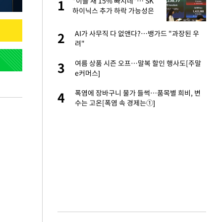
서
"이틀 새 15% 빠지네"… SK
1
1
하이닉스 추가 하락 가능성은
자친구와 열애 "결혼
AI가 사무직 다 없앤다?…뱅가드 "과장된 우
2
2
려"
 공급 기존 사고방식
여름 상품 시즌 오프…말복 할인 행사도[주말
3
3
"
e커머스]
가 날 죽이는 것 같
폭염에 장바구니 물가 들썩…품목별 희비, 변
4
4
수는 고온[폭염 속 경제는①]
회의서 공급 논
5
달리지 말고 과감
혼조 개장 후 자원주
6
.39%↑
르기 방지법' 개편안
7