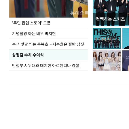
컴백하는 스키즈
지석천 뒤덮은 
'무민 팝업 스토어' 오픈
기념촬영 하는 배우 박지현
녹색 빛깔 띄는 동복호…저수율은 절반 남짓
삼정검 수치 수여식
반정부 시위대와 대치한 아르헨티나 경찰