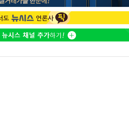
[단독]인천 부평구 아파트
1
10대가 40대 친모 살해
'서준맘' 박세미, 연하 남
2
생각도"
[속보]이 대통령 "부동산
3
매달리지 말고 과감히 실천
백혈병 재발 최성원 "치료
4
았다" 눈물
이 대통령, 6시간 부동산 
5
의…"기존 사고 방식에 매
히 실천"(종합)
[올댓차이나] 홍콩 증시, 
6
매수로 상승 마감…H주 0
이 대통령, 'ISA·주가누
7
질타하며 재검토 지시