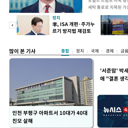
도널드 트럼프 미국 행정
세탁 통로로 지목된 가
무더기 제재했다. 미 
정치
이란혁명수비대(IRGC
 두
李, ISA 개편·주가누
래소와, 이란의 해외 석
르기 방지법 재검토
트워크를 각각 제재한다
 정도
지시
많이 본 기사
종합
정치
국제
경제
금
'서준맘' 박
애 "결혼 생
인천 부평구 아파트서 10대가 40대
친모 살해