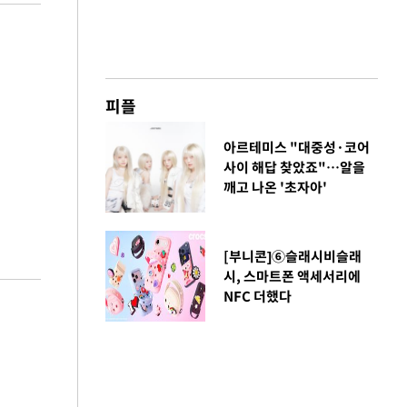
피플
아르테미스 "대중성·코어
사이 해답 찾았죠"…알을
깨고 나온 '초자아'
[부니콘]⑥슬래시비슬래
시, 스마트폰 액세서리에
NFC 더했다