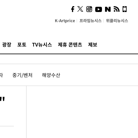
K-Artprice
프라임뉴시스
위클리뉴시스
광장
포토
TV뉴시스
제휴 콘텐츠
제보
자
중기/벤처
해양수산
"