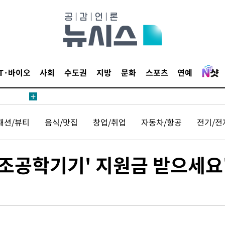
IT·바이오
사회
수도권
지방
문화
스포츠
연예
패션/뷰티
음식/맛집
창업/취업
자동차/항공
전기/전
보조공학기기' 지원금 받으세요