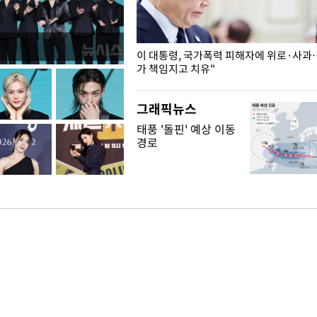
개구리밥
이 대통령, 국가폭력 피해자에 위로·사과
가 책임지고 치유"
그래픽뉴스
태풍 '돌핀' 예상 이동
경로