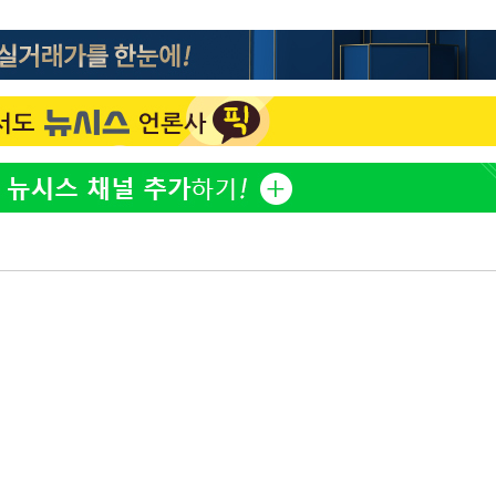
방은희, 母 고독사에 오열 
1
틀 만에 발견"
김지수, '여행사 대표' 변
2
니…"
축구협회, 15년 전 심판 
3
재는 내부 지침 준수"
"바지 벗고 앞뒤로 돌아야
4
서아, 기쁨조 검사 수치심
"신약 찾자"…정부 과제로
5
바이오
한화큐셀·OCI, 美 수입
6
격제 도입에…"공정 경쟁
영"
[속보] 뉴욕증시, 혼조 
7
0.3%↓, 다우 0.14%↑