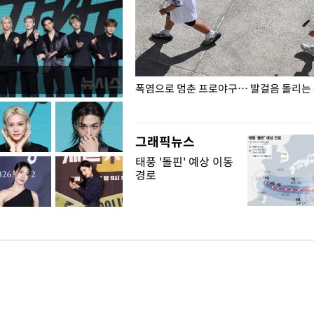
전남광주… 열화상 카메라에 담긴
폭염으로 멈춘 프로야구… 발걸음 돌리는
그래픽뉴스
태풍 '돌핀' 예상 이동
경로