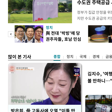
수도권 주택공급
정부가 집값 안정을 위
지만 수도권 공급의 키
있다. 주택 공급 실행
정치
과 협력을 강화해야 한
"사적
與 전대 '박빙'에 당
면, 오세훈 서울시장은 
권주자들, 호남 민심
동산 대토론회에서 용산
 차
공략
"용
많이 본 기사
종합
정치
국제
경제
금
김지수, '여행
볼 만하니…
방은희, 母 고독사에 오열 "이틀 만