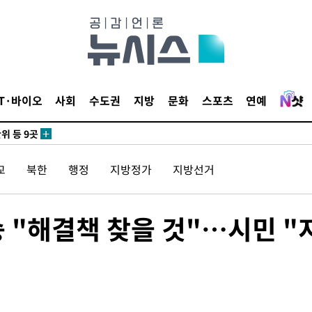
 CDC
 압수수색
IT·바이오
사회
수도권
지방
문화
스포츠
연예
위 등 9곳
출발
교
북한
행정
지방정가
지방선거
개장
3명은 중
 "해결책 찾을 것"…시민 "
에서 두차
20일 후