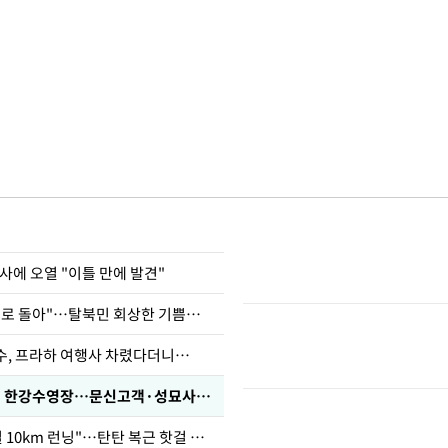
사에 오열 "이틀 만에 발견"
"바지 벗고 앞뒤로 돌아"…탈북민 회상한 기쁨조 검사
수, 프라하 여행사 차렸다더니…
'가성비 워터밤' 한강수영장…문신고객·성묘사음원 민원
46세 바다 "매일 10km 런닝"…탄탄 복근 핫걸 몸매로