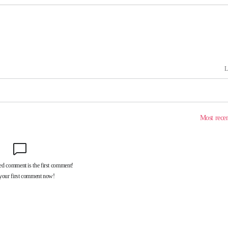
 CDC
 압수수색
위 등 9곳
출발
개장
3명은 중
에서 두차
20일 후