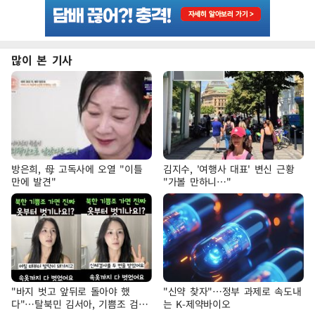
많이 본 기사
방은희, 母 고독사에 오열 "이틀
김지수, '여행사 대표' 변신 근황
만에 발견"
"가볼 만하니…"
"바지 벗고 앞뒤로 돌아야 했
"신약 찾자"…정부 과제로 속도내
다"…탈북민 김서아, 기쁨조 검사
는 K-제약바이오