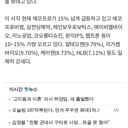
을 보태고 있다.
이 시각 현재 에코프로가 15% 넘게 급등하고 있고 에코
프로비엠, 삼천당제약, 레인보우로보틱스, 에이비엘바이
오, 리노공업, 코오롱티슈진, 원익IPS, 펩트론 등이
10~15% 가량 오르고 있다. 알테오젠(9.79%), 리가켐
바이오(9.70%), 케어젠(8.73%), HLB(7.11%) 등도 일
제히 강세다.
이시간
핫
뉴스
'고지용과 이혼' 의사 허양임, 새 출발했다
김정렬 "친형 군대서 구타로 사망…유골 못 찾아"