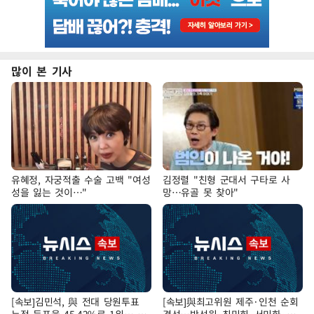
많이 본 기사
유혜정, 자궁적출 수술 고백 "여성
김정렬 "친형 군대서 구타로 사
성을 잃는 것이…"
망…유골 못 찾아"
[속보]김민석, 與 전대 당원투표
[속보]與최고위원 제주·인천 순회
누적 득표율 45.42%로 1위… 정
경선…박선원·최민희·서미화·한