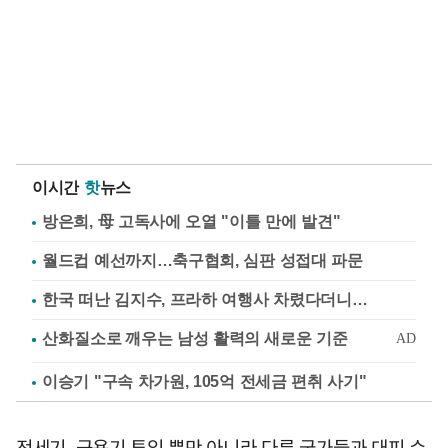
이시간
핫
뉴스
방은희, 母 고독사에 오열 "이틀 만에 발견"
월드컵 예선까지…축구협회, 심판 성접대 파문
한국 떠난 김지수, 프라하 여행사 차렸다더니…
이승기 "구속 차가원, 105억 전세금 편취 사기"
전세기, 군용기 투입 뿐만 아니라 다른 국가들과 대피 수