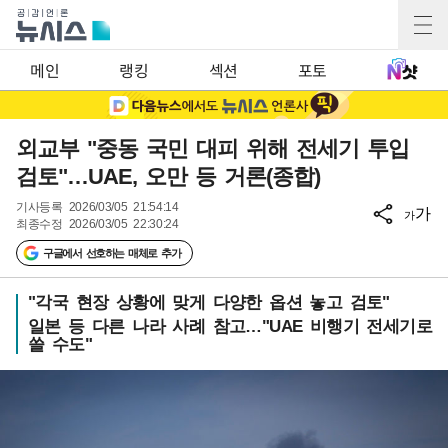
메인
랭킹
섹션
포토
외교부 "중동 국민 대피 위해 전세기 투입
검토"…UAE, 오만 등 거론(종합)
기사등록
2026/03/05 21:54:14
가
가
최종수정
2026/03/05 22:30:24
구글에서 선호하는 매체로 추가
"각국 현장 상황에 맞게 다양한 옵션 놓고 검토"
일본 등 다른 나라 사례 참고…"UAE 비행기 전세기로
쓸 수도"