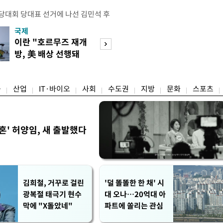
전당대회 당대표 선거에 나선 김민석 후
역 순회경선에서 '누적 1위'를 탈환했
국제
경제
 우세 지역으로 점쳐졌던 충청권과 부산
이란 "호르무즈 재개
세계식량가격 다
승 1패를 주고 받은 김 후보는 이날
방, 美 배상 선행돼
상승…곡물·설탕 
며 '2승 1패'로 앞서가게 됐다. 다
야"
썩'
율 차이가 '0.86%p'에 불과
융
산업
IT·바이오
사회
수도권
지방
문화
스포츠
혼' 허양임, 새 출발했다
김희철, 거꾸로 걸린
'덜 똘똘한 한 채' 시
광복절 태극기 현수
대 오나…20억대 아
막에 "X돌았네"
파트에 쏠리는 관심