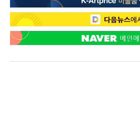
-9619초 전 >
온열질환 사망자 3명 늘어…누적 환자 3000명 돌파
-3564초 전 >
강릉에 시간당 81.4㎜ 물폭탄…도로 잠기고 담벼락 붕괴
5분 전 >
백운산서 80년근 천종산삼 9뿌리 발견…감정가 1.3억원
43분 전 >
선재도서 해루질 나섰다 실종 60대, 닷새 만에 숨진 채 발견
1시간 전 >
남자 농구, 나고야 아시안게임서 '홈팀' 일본과 한일전
1시간 전 >
여수 오동도 해상서 모터보트 전복…1명 사망·1명 실종
2시간 전 >
극한폭염 한풀 꺾이지만…'낮 최고 35도' 무더위, 열대야 계
날씨]
3시간 전 >
축구협회 "압수수색·성접대 논란 사과…쇄신의 기회로 삼겠
3시간 전 >
[속보]'압수수색·성접대 논란' 축구협회 "실망과 걱정 안겨드
7시간 전 >
'최고 37도' 폭염 지속…강원동해안 최대 150㎜ 비
8시간 전 >
[속보]뉴욕증시 상승 마감…S&P 0.6% 나스닥 1.3%↑