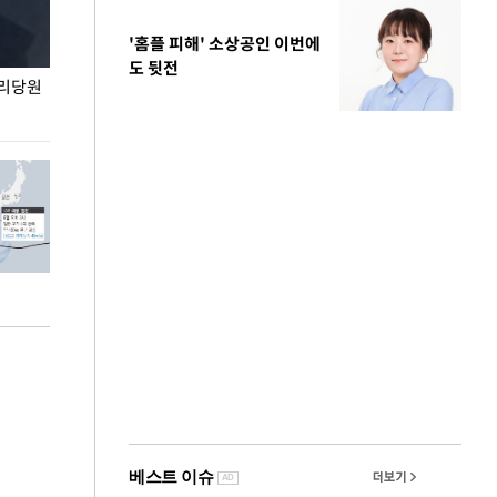
'홈플 피해' 소상공인 이번에
도 뒷전
권리당원
무더위 잊는 도심형 여름 축제 '2026 서울 바캉스
용산어린이정원 앞
페스티벌'