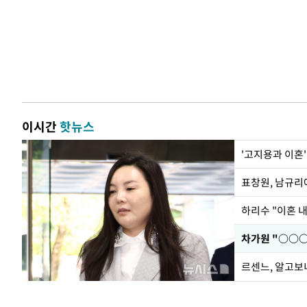
이시간
핫뉴스
'고지용과 이혼'
하리수 "이혼 
르센느, 알고보