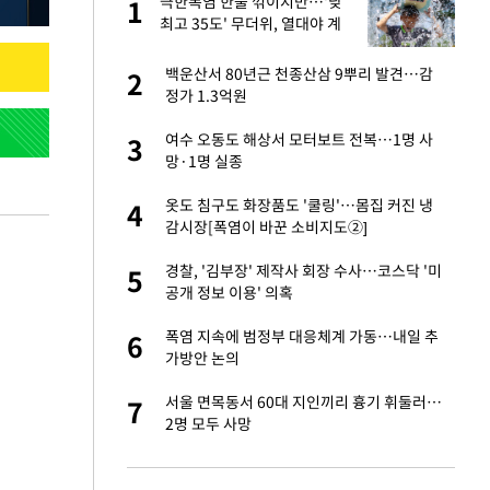
극한폭염 한풀 꺾이지만…'낮
1
1
최고 35도' 무더위, 열대야 계
속[다음주 날씨]
새 출발했다
백운산서 80년근 천종산삼 9뿌리 발견…감
2
2
정가 1.3억원
절 태극기 현수막에
여수 오동도 해상서 모터보트 전복…1명 사
3
3
망·1명 실종
오나…20억대 아파트
옷도 침구도 화장품도 '쿨링'…몸집 커진 냉
4
4
 그 이후②]
감시장[폭염이 바꾼 소비지도②]
 다 죽어"…전세금
경찰, '김부장' 제작사 회장 수사…코스닥 '미
5
5
공개 정보 이용' 의혹
대 의혹'…2002
폭염 지속에 범정부 대응체계 가동…내일 추
6
6
가방안 논의
"…네이버가 국방
서울 면목동서 60대 지인끼리 흉기 휘둘러…
7
7
2명 모두 사망