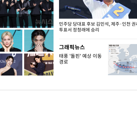
슨 일이? [뉴시스국회토pic]
민주당 당대표 후보 김민석, 제주·인천 
투표서 정청래에 승리
그래픽뉴스
태풍 '돌핀' 예상 이동
경로