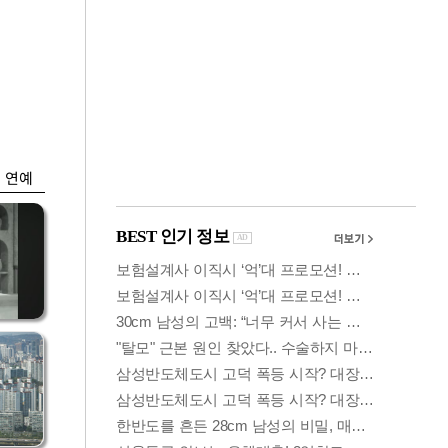
금융
시
다시 뛰는 코스닥…
'들
ETF 수익률 상위권
찍어
연예