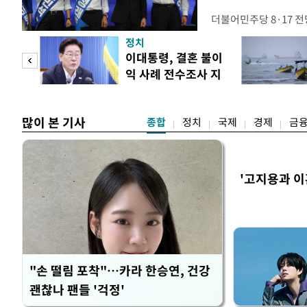
더불어민주당 8·17 
보가 8일 제주·인천 지
정치
다. 앞서 정청래 후보
희망
이대통령, 결혼 불이
·울산·경남 경선에서 1
각"
익 사례 전수조사 지
제주·인천 경선에서 이기
시
만 두 후보 간 누적 득표
많이 본 기사
종합
정치
국제
경제
금
'고지용과 이
"손 떨림 포착"…카라 한승연, 건강
괜찮나 팬들 '걱정'