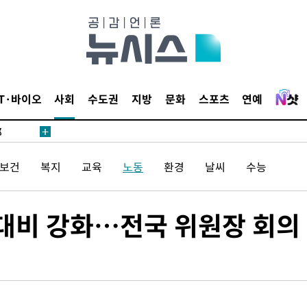
·서미화·
IT·바이오
사회
수도권
지방
문화
스포츠
연예
1위… 정
鄭
위해 뛸
/보건
복지
교육
노동
환경
날씨
수능
승리
내일날씨]
 원해 아
 대비 강화…전국 위원장 회의
보