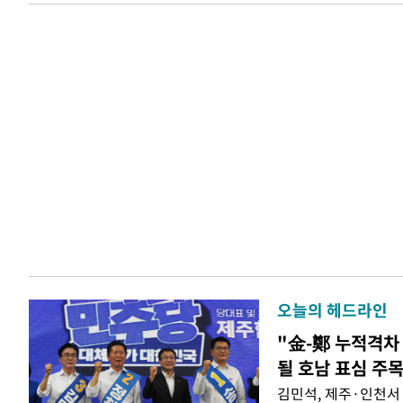
오늘의 헤드라인
"金-鄭 누적격차 
될 호남 표심 주
김민석, 제주·인천서 