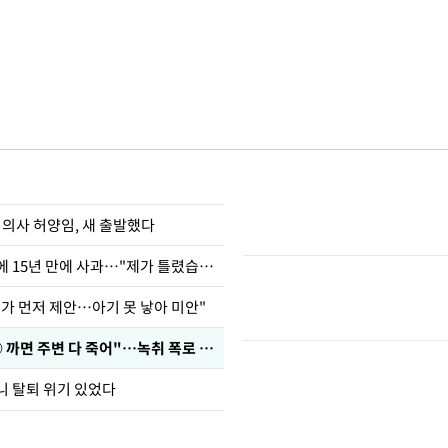
 의사 허양임, 새 출발했다
표창원, 남규리에 15년 만에 사과…"제가 틀렸습니다"
내가 먼저 제안…아기 못 낳아 미안"
차가원 "○○○ 까면 주변 다 죽어"…녹취 폭로 파장
니 탈퇴 위기 있었다