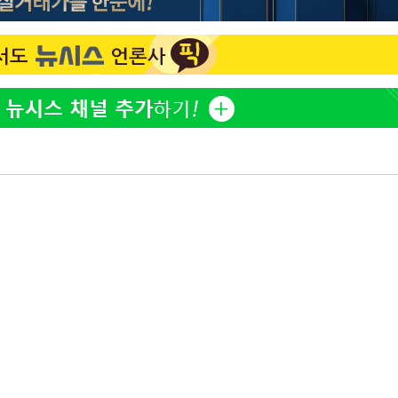
"손 떨림 포착"…카라 한승
1
연, 건강 괜찮나 팬들 '걱정'
'고지용과 이혼' 허양임, 
2
김희철, 거꾸로 걸린 광복
3
"X돌았네"
'덜 똘똘한 한 채' 시대 
4
속[다음주
에 쏠리는 관심[세제 개편,
다"
차가원 "○○○ 까면 주변
려 죄송"
5
미반환 속 녹취 폭로 파장
외신 주목한 '축구협회 성접
6
한일월드컵까지 소환
"한국판 팔란티어 꿈꾼다
7
AI 사업에 진심인 이유