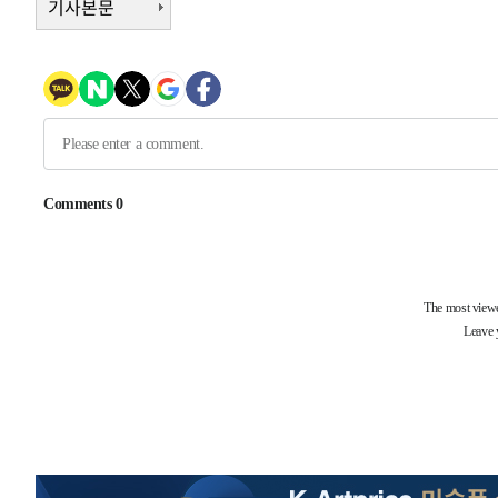
기사본문
1시간 전 >
남자 농구, 나고야 아시안게임서 '홈팀' 일본과 한일전
1시간 전 >
여수 오동도 해상서 모터보트 전복…1명 사망·1명 실종
2시간 전 >
극한폭염 한풀 꺾이지만…'낮 최고 35도' 무더위, 열대야 계
날씨]
3시간 전 >
축구협회 "압수수색·성접대 논란 사과…쇄신의 기회로 삼겠
3시간 전 >
[속보]'압수수색·성접대 논란' 축구협회 "실망과 걱정 안겨드
7시간 전 >
'최고 37도' 폭염 지속…강원동해안 최대 150㎜ 비
8시간 전 >
[속보]뉴욕증시 상승 마감…S&P 0.6% 나스닥 1.3%↑
-28073초 전 >
이란 "호르무즈 재개방 합의 근접…美 배상 선행돼야"
-19120초 전 >
[속보]與최고위원 제주·인천 순회경선…박선원·최민희
한민수·김용 순
-19073초 전 >
[속보]김민석, 與 전대 당원투표 누적 득표율 45.42%로 
청래 44.56%
-18355초 전 >
[속보]與 대표 경선 제주·인천 당원투표…金 47.75%·
42.08%·宋 10.17%
-17889초 전 >
이강인 "아틀레티코 이적 기뻐…등번호 7번 의미보단 팀 
것"
-17824초 전 >
[속보]與 당대표 경선, 제주·인천 권리당원 투표 김민석 
-11598초 전 >
낮 최고 35도 '무더위'…동해안 시간당 30㎜ '강한 비'[
-10868초 전 >
[속보]이강인 "감독님이 원하는 마음 느꼈고, 많은 트로피
틀레티코 이적"
-10650초 전 >
수도권 40도 육박 '펄펄'…동해안 일부 지역엔 호의주의