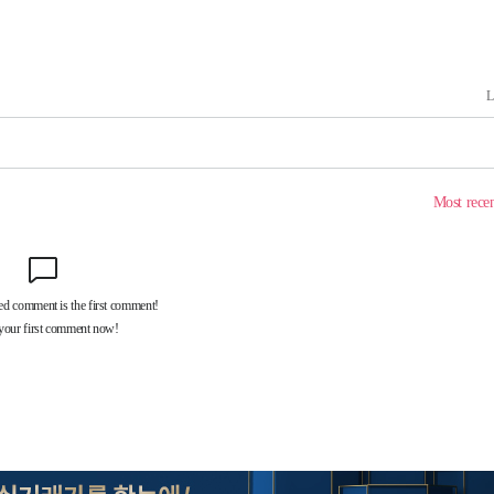
속[다음주
다"
려 죄송"
·서미화·
1위… 정
鄭
위해 뛸
승리
내일날씨]
 원해 아
보