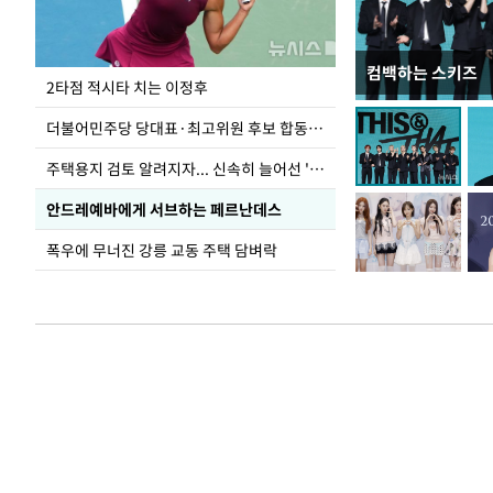
컴백하는 스키즈
이번주 국회에는 무
2타점 적시타 치는 이정후
더불어민주당 당대표·최고위원 후보 합동연설회
주택용지 검토 알려지자... 신속히 늘어선 '근조화환'
안드레예바에게 서브하는 페르난데스
폭우에 무너진 강릉 교동 주택 담벼락