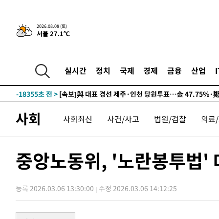
2026.08.08 (토)
서울 27.1℃
8시간 전 >
[속보]뉴욕증시 상승 마감…S&P 0.6% 나스닥 1.3%↑
-28073초 전 >
이란 "호르무즈 재개방 합의 근접…美 배상 선행돼야"
-19120초 전 >
[속보]與최고위원 제주·인천 순회경선…박선원·최민희
실시간
정치
국제
경제
금융
산업
한민수·김용 순
-19073초 전 >
[속보]김민석, 與 전대 당원투표 누적 득표율 45.42%로 
청래 44.56%
-18355초 전 >
[속보]與 대표 경선 제주·인천 당원투표…金 47.75%·
42.08%·宋 10.17%
-17889초 전 >
이강인 "아틀레티코 이적 기뻐…등번호 7번 의미보단 팀 
사회
사회최신
사건/사고
법원/검찰
의료
것"
-17824초 전 >
[속보]與 당대표 경선, 제주·인천 권리당원 투표 김민석 
-11598초 전 >
낮 최고 35도 '무더위'…동해안 시간당 30㎜ '강한 비'[
-10868초 전 >
[속보]이강인 "감독님이 원하는 마음 느꼈고, 많은 트로피
중앙노동위, '노란봉투법'
틀레티코 이적"
-10650초 전 >
수도권 40도 육박 '펄펄'…동해안 일부 지역엔 호의주의
-9619초 전 >
온열질환 사망자 3명 늘어…누적 환자 3000명 돌파
등록 2026.03.06 13:30:00
수정 2026.03.06 14:12:25
-3564초 전 >
강릉에 시간당 81.4㎜ 물폭탄…도로 잠기고 담벼락 붕괴
5분 전 >
백운산서 80년근 천종산삼 9뿌리 발견…감정가 1.3억원
43분 전 >
선재도서 해루질 나섰다 실종 60대, 닷새 만에 숨진 채 발견