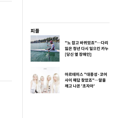
피플
"노 잡고 바뀌었죠"…다리
잃은 청년 다시 일으킨 카누
[당신 옆 장애인]
아르테미스 "대중성·코어
사이 해답 찾았죠"…알을
깨고 나온 '초자아'