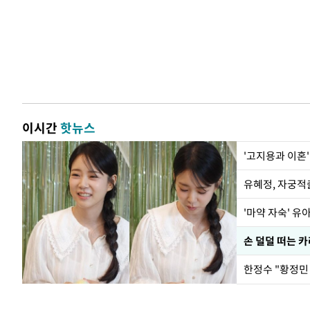
이시간
핫뉴스
'고지용과 이혼'
유혜정, 자궁적
'마약 자숙' 유
손 덜덜 떠는 