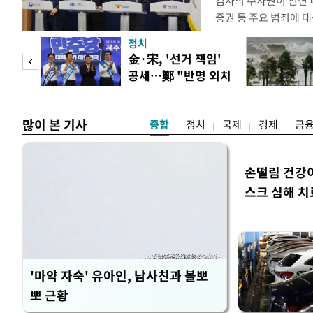
검사의 수사권이 전면
증권 등 주요 범죄에 
새로운 쟁점으로 떠올랐
정치
여 근거가 사라지면서 
만 피
金·宋, '선거 책임'
이다. 9일 법조계에 
공세…鄭 "반명 외치
사의 수사권이 박탈되면
공개
며 분열"
은 법적
많이 본 기사
종합
정치
국제
경제
금
손떨림 건강
스크 심해 치
'마약 자숙' 유아인, 남사친과 볼뽀
뽀 근황