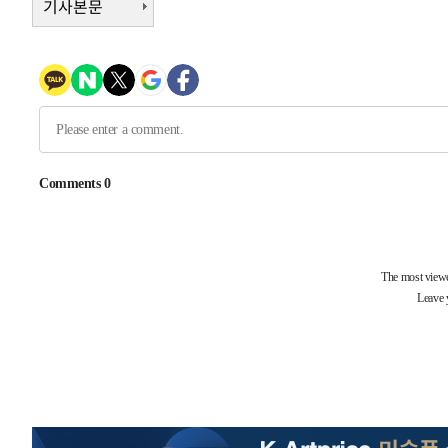
-29039초 전 >
손흥민, 68분 뛰고 2경기 침묵…LAFC, 톨루카에 1-0 승
기사본문
-28311초 전 >
'2경기 연속 침묵' 손흥민, 톨루카전 68분만 뛰고 슈팅 0
-27063초 전 >
이강인, 오늘 서울서 AT마드리드 입단식…'전례 없는 특
-13945초 전 >
'여긴 20도, 저긴 50도'…열화상 카메라로 본 폭염 저감
차'
-13416초 전 >
콜롬비아 신임 우파 대통령 취임 하루만에 차량폭탄 폭발
-7010초 전 >
튀르키예 외무장관, "메카 3국 방위협정은 이란이 목표 아냐
-4218초 전 >
이군이 불법 군시설 건설한 레바논 남부에서 레바논군 3명 
상
-1336초 전 >
[속보]美중부 사령관, 이스라엘 긴급방문 다중화된 전선 상
10분 전 >
美 국방부, 켄달 전 공군장관 보안허가 취소…“에어포스원 기밀
론 누출”
10분 전 >
‘축구의 신’ 아르헨티나 축구 선수 메시의 부친 지병 별세
10분 전 >
“美 이란전 무기 소진…북한과 분쟁시 주한 미군 취약해질 수 