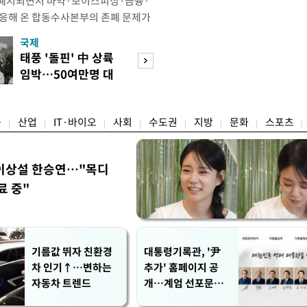
 폐지되면서 마약·보이스피싱·금융·
대응해 온 합동수사본부의 존폐 문제가
다. 합수본에 파견된 검사의 수사 참
국제
경제
현행 방식을 유지하기 어렵다는 지적
태풍 '돌핀' 中 상륙
세금 피하려 실입
따르면 형사소송법 개정안 개정으로 검
임박…50여만명 대
주…전월세 시장 
서, 현재 운영 중인 검경 합수본 9곳
피
어붙나
융
산업
IT·바이오
사회
수도권
지방
문화
스포츠
이상설 한승연…"목디
료 중"
기름값 뛰자 친환경
대통령기록관, '尹
차 인기↑…변하는
추가' 홈페이지 공
자동차 트렌드
개…계엄 선포문은
빠져