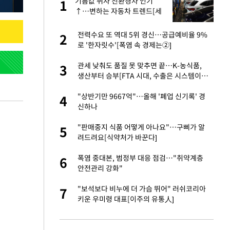
친과
기름값 뛰자 친환경차 인기
1
1
↑…변하는 자동차 트렌드[세
쓸통]
…"목디스크 심해
전력수요 또 역대 5위 경신…공급예비율 9%
2
2
로 '한자릿수'[폭염 속 경제는②]
기↑…변하는 자동
관세 낮춰도 품질 못 맞추면 끝…K-농식품,
3
3
생산부터 승부[FTA 시대, 수출은 시스템이다
②]
추가' 홈페이지 공
"상반기만 9667억"…올해 '폐업 신기록' 경
4
4
신하나
스라엘 긴급방문 다
"판매중지 식품 어떻게 아나요"…구삐가 알
5
5
려드려요[식약처가 바꾼다]
 축구 무패…FIFA
폭염 중대본, 범정부 대응 점검…"취약계층
6
6
안전관리 강화"
피해…떳떳하면 신분
"보석보다 비누에 더 가슴 뛰어" 러쉬코리아
7
7
키운 우미령 대표[이주의 유통人]