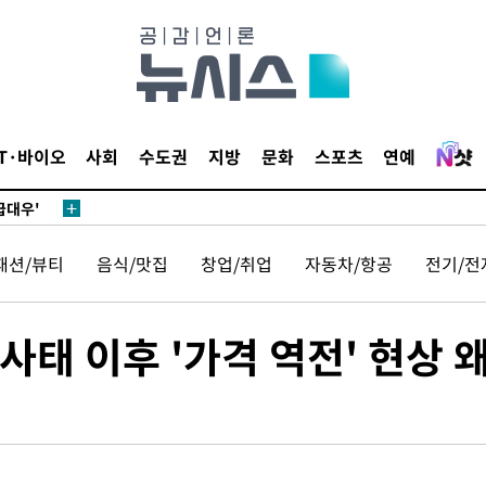
있어”
동'
리(종합)
개
IT·바이오
사회
수도권
지방
문화
스포츠
연예
급대우'
시설 '온도
 사건
패션/뷰티
음식/맛집
창업/취업
자동차/항공
전기/전
 " 밝혀
폭발로 부
황 논의
태 이후 '가격 역전' 현상 왜
정보, 언
있어”
동'