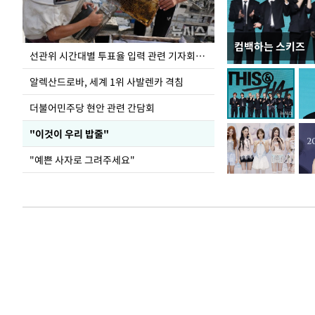
컴백하는 스키즈
용산어린이정원 앞
선관위 시간대별 투표율 입력 관련 기자회견하는 주진우 의원
알렉산드로바, 세계 1위 사발렌카 격침
더불어민주당 현안 관련 간담회
"이것이 우리 밥줄"
"예쁜 사자로 그려주세요"